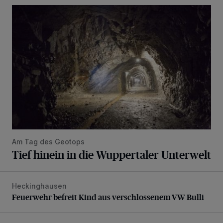
Tief hinein in die Wuppertaler Unterwelt
Am Tag des Geotops
Tief hinein in die Wuppertaler Unterwelt
Heckinghausen
Feuerwehr befreit Kind aus verschlossenem VW Bulli
Feuerwehr befreit Kind aus verschlossenem VW Bulli