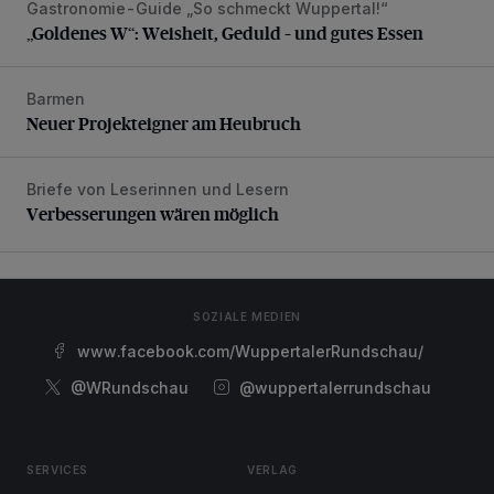
Gastronomie-Guide „So schmeckt Wuppertal!“
„Goldenes W“: Weisheit, Geduld – und gutes Essen
„Goldenes W“: Weisheit, Geduld – und gutes Essen
Barmen
Neuer Projekteigner am Heubruch
Neuer Projekteigner am Heubruch
Briefe von Leserinnen und Lesern
Verbesserungen wären möglich
Verbesserungen wären möglich
SOZIALE MEDIEN
www.facebook.com/WuppertalerRundschau/
@WRundschau
@wuppertalerrundschau
SERVICES
VERLAG