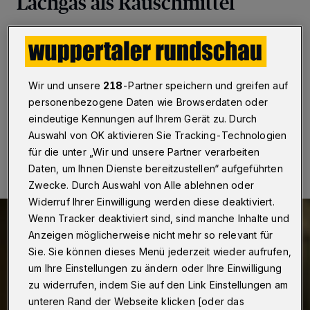
Lachgas als Rauschmittel
Wuppertal
·
Die Stadt Wuppertal und die
Suchthilfeträger warnen vor den erheblichen
Gesundheitsrisiken durch den missbräuchlichen
Konsum von Lachgas.
Wir und unsere
218
-Partner speichern und greifen auf
personenbezogene Daten wie Browserdaten oder
eindeutige Kennungen auf Ihrem Gerät zu. Durch
Auswahl von OK aktivieren Sie Tracking-Technologien
05.04.2024 , 11:58 Uhr
Eine Minute Lesezeit
für die unter „Wir und unsere Partner verarbeiten
Daten, um Ihnen Dienste bereitzustellen“ aufgeführten
Zwecke. Durch Auswahl von Alle ablehnen oder
Widerruf Ihrer Einwilligung werden diese deaktiviert.
Wenn Tracker deaktiviert sind, sind manche Inhalte und
Anzeigen möglicherweise nicht mehr so relevant für
Sie. Sie können dieses Menü jederzeit wieder aufrufen,
um Ihre Einstellungen zu ändern oder Ihre Einwilligung
zu widerrufen, indem Sie auf den Link Einstellungen am
unteren Rand der Webseite klicken [oder das