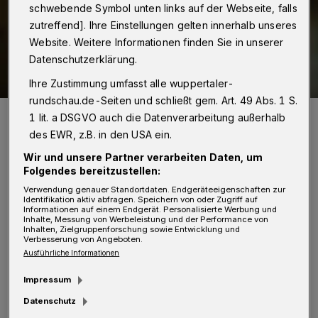
schwebende Symbol unten links auf der Webseite, falls
zutreffend]. Ihre Einstellungen gelten innerhalb unseres
Website. Weitere Informationen finden Sie in unserer
Datenschutzerklärung.
Ihre Zustimmung umfasst alle wuppertaler-
rundschau.de-Seiten und schließt gem. Art. 49 Abs. 1 S.
Sozialdezernent Dr. Stefan Kühn.
1 lit. a DSGVO auch die Datenverarbeitung außerhalb
Foto: Christoph Petersen
des EWR, z.B. in den USA ein.
Wir und unsere Partner verarbeiten Daten, um
Folgendes bereitzustellen:
Verwendung genauer Standortdaten. Endgeräteeigenschaften zur
Identifikation aktiv abfragen. Speichern von oder Zugriff auf
D
Informationen auf einem Endgerät. Personalisierte Werbung und
istickstoffmonoxid (N2O), auch bekannt
Inhalte, Messung von Werbeleistung und der Performance von
Inhalten, Zielgruppenforschung sowie Entwicklung und
als Lachgas, ist ein farbloses,
Verbesserung von Angeboten.
Ausführliche Informationen
geruchloses Gas, das in der Medizin als
Impressum
Schmerzmittel und Angstlöser eingesetzt wird.
Datenschutz
In Deutschland ist technisches Lachgas frei