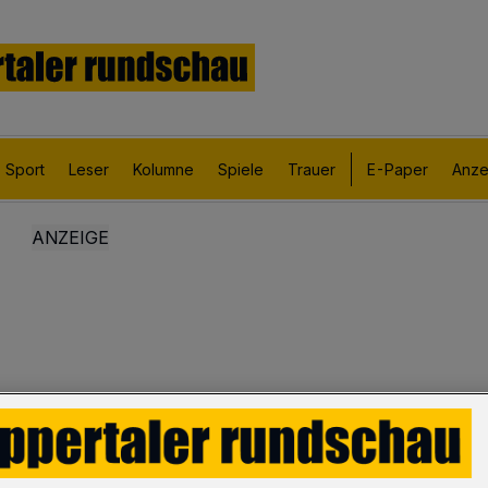
Sport
Leser
Kolumne
Spiele
Trauer
E-Paper
Anze