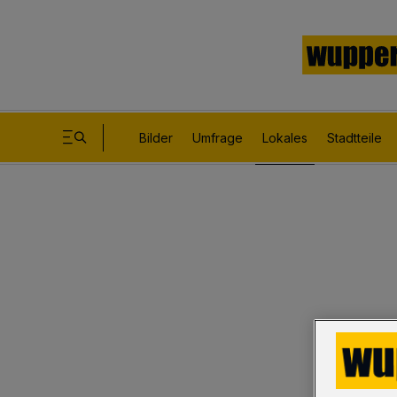
Bilder
Umfrage
Lokales
Stadtteile