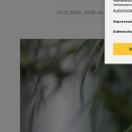
Werbeleist
Verbesseru
Ausführliche
20.02.2024 , 10:30 Uhr
Eine Minute 
Impressu
Datenschu
E