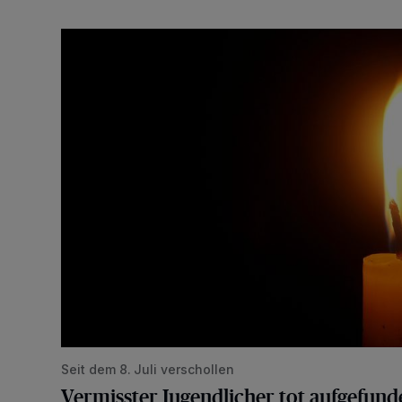
Vermisster Jugendlicher tot aufgefunden
Seit dem 8. Juli verschollen
Vermisster Jugendlicher tot aufgefund