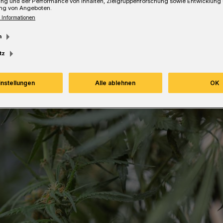
ung und der Performance von Inhalten, Zielgruppenforschung sowie Entwicklung
ng von Angeboten.
 Informationen
Lesezeit
m
tz
instellungen
Alle ablehnen
OK