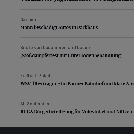
Barmen
Mann beschädigt Autos in Parkhaus
Mann beschädigt Autos in Parkhaus
Briefe von Leserinnen und Lesern
„Stoßdämpfertest mit Unterbodenbehandlung“
„Stoßdämpfertest mit Unterbodenbehandlung“
Fußball-Pokal
WSV: Übertragung im Barmer Bahnhof und klare An
WSV: Übertragung im Barmer Bahnhof und klare An
Ab September
BUGA-Bürgerbeteiligung für Vohwinkel und Nützenb
BUGA-Bürgerbeteiligung für Vohwinkel und Nützen