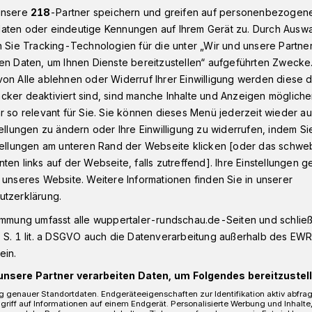
unsere
218
-Partner speichern und greifen auf personenbezogen
aten oder eindeutige Kennungen auf Ihrem Gerät zu. Durch Ausw
n Sie Tracking-Technologien für die unter „Wir und unsere Partne
uppertal​ mit Filmreihe über Cannabis-Konsum​
en Daten, um Ihnen Dienste bereitzustellen“ aufgeführten Zwecke
on Alle ablehnen oder Widerruf Ihrer Einwilligung werden diese de
cker deaktiviert sind, sind manche Inhalte und Anzeigen möglich
r so relevant für Sie. Sie können dieses Menü jederzeit wieder au
tellungen zu ändern oder Ihre Einwilligung zu widerrufen, indem Si
er Cannabis-
stellungen am unteren Rand der Webseite klicken [oder das schw
ten links auf der Webseite, falls zutreffend]. Ihre Einstellungen g
 unseres Website. Weitere Informationen finden Sie in unserer
utzerklärung.
immung umfasst alle wuppertaler-rundschau.de-Seiten und schließt
„Lash“ über den Cannabis-Konsum von
 S. 1 lit. a DSGVO auch die Datenverarbeitung außerhalb des EWR, 
 27. Februar 2024 um 18 Uhr im
ein.
r (Kipdorf 29) die Premiere.
unsere Partner verarbeiten Daten, um Folgendes bereitzustell
 genauer Standortdaten. Endgeräteeigenschaften zur Identifikation aktiv abfra
griff auf Informationen auf einem Endgerät. Personalisierte Werbung und Inhalt