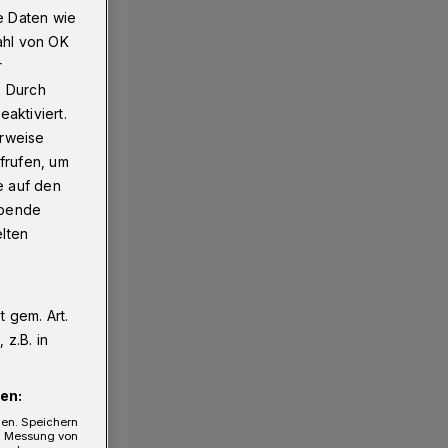
e Daten wie
ahl von OK
r
. Durch
aktiviert.
erweise
frufen, um
e auf den
ebende
elten
 gem. Art.
z.B. in
en:
gen. Speichern
e, Messung von