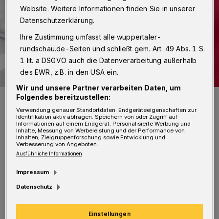
Website. Weitere Informationen finden Sie in unserer
Datenschutzerklärung.
Ihre Zustimmung umfasst alle wuppertaler-
rundschau.de-Seiten und schließt gem. Art. 49 Abs. 1 S.
1 lit. a DSGVO auch die Datenverarbeitung außerhalb
des EWR, z.B. in den USA ein.
Wir und unsere Partner verarbeiten Daten, um
Momentan gibt es zu wenig Blutkonserven.
Folgendes bereitzustellen:
Foto: DRK-Blutspendedienst West
Verwendung genauer Standortdaten. Endgeräteeigenschaften zur
Identifikation aktiv abfragen. Speichern von oder Zugriff auf
Informationen auf einem Endgerät. Personalisierte Werbung und
Inhalte, Messung von Werbeleistung und der Performance von
Inhalten, Zielgruppenforschung sowie Entwicklung und
Verbesserung von Angeboten.
Ausführliche Informationen
Auch wenn der Frühling sich langsam
Impressum
bemerkbar macht und die Tage länger werden,
Datenschutz
bleibt die Blutspendebereitschaft bislang
hinter den Erwartungen zurück. Es kamen und
Einstellungen