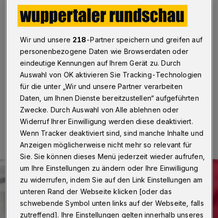
Beyenburg und Barmen
Wuppertal
·
Das Rote Kreuz ruft weiterhin dringend
dazu auf, Blut zu spenden. Möglichkeiten dazu gibt es
Wir und unsere
218
-Partner speichern und greifen auf
am 19. März 2024 von 16:30 bis 19:30 Uhr im Ev.
personenbezogene Daten wie Browserdaten oder
Gemeindezentrum (Steinhauser Straße 12) in
eindeutige Kennungen auf Ihrem Gerät zu. Durch
Beyenburg sowie am 26. März von 15 bis 19:30 Uhr
im Brauhaus (Kleine Flurstraße 5) im Barmen.
Auswahl von OK aktivieren Sie Tracking-Technologien
für die unter „Wir und unsere Partner verarbeiten
Daten, um Ihnen Dienste bereitzustellen“ aufgeführten
Zwecke. Durch Auswahl von Alle ablehnen oder
28.02.2024 , 11:30 Uhr
Eine Minute Lesezeit
Widerruf Ihrer Einwilligung werden diese deaktiviert.
Wenn Tracker deaktiviert sind, sind manche Inhalte und
Anzeigen möglicherweise nicht mehr so relevant für
Sie. Sie können dieses Menü jederzeit wieder aufrufen,
um Ihre Einstellungen zu ändern oder Ihre Einwilligung
zu widerrufen, indem Sie auf den Link Einstellungen am
unteren Rand der Webseite klicken [oder das
schwebende Symbol unten links auf der Webseite, falls
zutreffend]. Ihre Einstellungen gelten innerhalb unseres