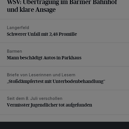
WSV: Übertragung im Barmer Bahnhof
und klare Ansage
Langerfeld
Schwerer Unfall mit 2,48 Promille
Schwerer Unfall mit 2,48 Promille
Barmen
Mann beschädigt Autos in Parkhaus
Mann beschädigt Autos in Parkhaus
Briefe von Leserinnen und Lesern
„Stoßdämpfertest mit Unterbodenbehandlung“
„Stoßdämpfertest mit Unterbodenbehandlung“
Seit dem 8. Juli verschollen
Vermisster Jugendlicher tot aufgefunden
Vermisster Jugendlicher tot aufgefunden