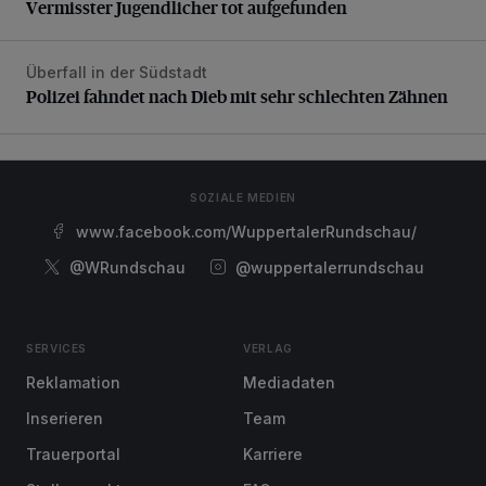
Vermisster Jugendlicher tot aufgefunden
Überfall in der Südstadt
Polizei fahndet nach Dieb mit sehr schlechten Zähnen
Polizei fahndet nach Dieb mit sehr schlechten Zähnen
SOZIALE MEDIEN
www.facebook.com/WuppertalerRundschau/
@WRundschau
@wuppertalerrundschau
SERVICES
VERLAG
Reklamation
Mediadaten
Inserieren
Team
Trauerportal
Karriere