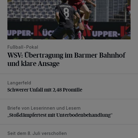
Fußball-Pokal
WSV: Übertragung im Barmer Bahnhof
und klare Ansage
Langerfeld
Schwerer Unfall mit 2,48 Promille
Schwerer Unfall mit 2,48 Promille
Briefe von Leserinnen und Lesern
„Stoßdämpfertest mit Unterbodenbehandlung“
„Stoßdämpfertest mit Unterbodenbehandlung“
Seit dem 8. Juli verschollen
Vermisster Jugendlicher tot aufgefunden