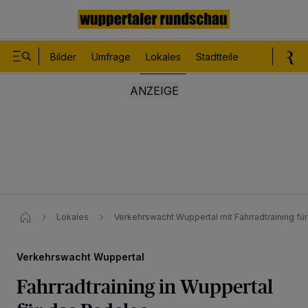
Bilder
Umfrage
Lokales
Stadtteile
Sport
Le
Lokales
Verkehrswacht Wuppertal​ mit Fahrradtraining fü
Verkehrswacht Wuppertal
Fahrradtraining in Wuppertal