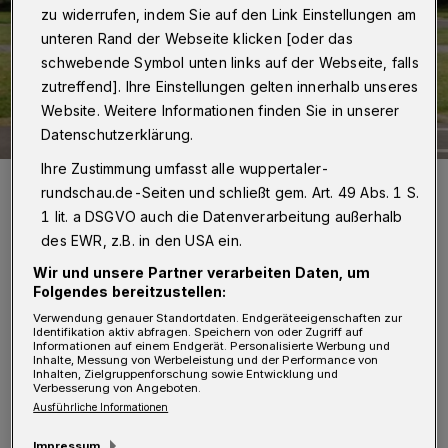
zu widerrufen, indem Sie auf den Link Einstellungen am
unteren Rand der Webseite klicken [oder das
schwebende Symbol unten links auf der Webseite, falls
zutreffend]. Ihre Einstellungen gelten innerhalb unseres
Website. Weitere Informationen finden Sie in unserer
Datenschutzerklärung.
Ihre Zustimmung umfasst alle wuppertaler-
Sicher mit dem Pedelec unterwegs zu sein bedarf Übung.
rundschau.de-Seiten und schließt gem. Art. 49 Abs. 1 S.
Foto: Rendel Freude / Verkehrswacht
1 lit. a DSGVO auch die Datenverarbeitung außerhalb
des EWR, z.B. in den USA ein.
Wir und unsere Partner verarbeiten Daten, um
Folgendes bereitzustellen:
D
Verwendung genauer Standortdaten. Endgeräteeigenschaften zur
ie Wuppertaler Verkehrswacht und der
Identifikation aktiv abfragen. Speichern von oder Zugriff auf
Informationen auf einem Endgerät. Personalisierte Werbung und
ADFC-Kreisverband
Inhalte, Messung von Werbeleistung und der Performance von
Inhalten, Zielgruppenforschung sowie Entwicklung und
Wuppertal/Solingen veranstalten deshalb ab
Verbesserung von Angeboten.
Ausführliche Informationen
April für Interessierte mehrere
Impressum