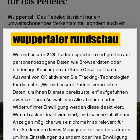
für das Pedelec
Wuppertal
·
Das Pedelec ist nicht nur ein
umweltschonendes Verkehrsmittel, sondern auch ein
ideales Fitnessgerät für Menschen jeden Alters.
Allerdings sind auch in Wuppertal zunehmend Pedelec-
Fahrerinnen und -Fahrer an Verkehrsunfällen beteiligt,
nicht selten mit erheblichen gesundheitlichen Folgen.
Wir und unsere
218
-Partner speichern und greifen auf
personenbezogene Daten wie Browserdaten oder
eindeutige Kennungen auf Ihrem Gerät zu. Durch
26.03.2024 , 10:30 Uhr
Eine Minute Lesezeit
Auswahl von OK aktivieren Sie Tracking-Technologien
für die unter „Wir und unsere Partner verarbeiten
Daten, um Ihnen Dienste bereitzustellen“ aufgeführten
Zwecke. Durch Auswahl von Alle ablehnen oder
Widerruf Ihrer Einwilligung werden diese deaktiviert.
Wenn Tracker deaktiviert sind, sind manche Inhalte und
Anzeigen möglicherweise nicht mehr so relevant für
Sie. Sie können dieses Menü jederzeit wieder aufrufen,
um Ihre Einstellungen zu ändern oder Ihre Einwilligung