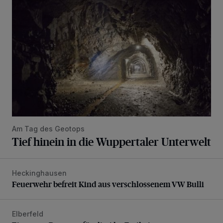
Am Tag des Geotops
Tief hinein in die Wuppertaler Unterwelt
Heckinghausen
Feuerwehr befreit Kind aus verschlossenem VW Bulli
Feuerwehr befreit Kind aus verschlossenem VW Bulli
Elberfeld
Ein neuer Brunnen für die Alte Freiheit