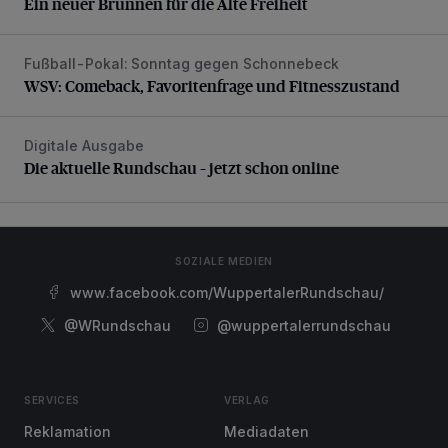
Ein neuer Brunnen für die Alte Freiheit
Fußball-Pokal: Sonntag gegen Schonnebeck
WSV: Comeback, Favoritenfrage und Fitnesszustand
WSV: Comeback, Favoritenfrage und Fitnesszustand
Digitale Ausgabe
Die aktuelle Rundschau – jetzt schon online
Die aktuelle Rundschau – jetzt schon online
SOZIALE MEDIEN
www.facebook.com/WuppertalerRundschau/
@WRundschau
@wuppertalerrundschau
SERVICES
VERLAG
Reklamation
Mediadaten