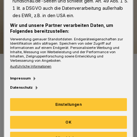
rundschau.de-Seiten und schließt gem. Art. 49 Abs. 1 S.
1 lit. a DSGVO auch die Datenverarbeitung außerhalb
des EWR, z.B. in den USA ein.
Wir und unsere Partner verarbeiten Daten, um
Folgendes bereitzustellen:
Verwendung genauer Standortdaten. Endgeräteeigenschaften zur
Identifikation aktiv abfragen. Speichern von oder Zugriff auf
Informationen auf einem Endgerät. Personalisierte Werbung und
Inhalte, Messung von Werbeleistung und der Performance von
Inhalten, Zielgruppenforschung sowie Entwicklung und
Symbolbild.
Verbesserung von Angeboten.
Foto: Alex Khaizeman
Ausführliche Informationen
Impressum
Datenschutz
Einstellungen
Bei akuten gesundheitlichen Beschwerden
können Eltern erkrankter Kinder künftig
OK
mittwochs, freitags, am Wochenende sowie an
Feiertagen dort den ambulanten