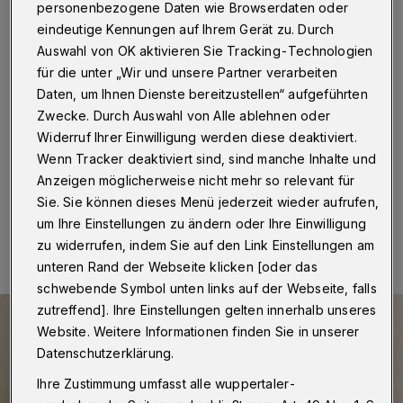
Notdienst in Wuppertal
personenbezogene Daten wie Browserdaten oder
eindeutige Kennungen auf Ihrem Gerät zu. Durch
Wuppertal
·
Die Kassenärztliche Vereinigung Nordrhein
Auswahl von OK aktivieren Sie Tracking-Technologien
errichtet zum 1. April 2024 eine neue zentrale
für die unter „Wir und unsere Partner verarbeiten
kinderärztliche Notdienstpraxis am Helios-Klinikum
Daten, um Ihnen Dienste bereitzustellen“ aufgeführten
(Heusnerstraße 40) in Wuppertal-Barmen. Sie ist zu
Zwecke. Durch Auswahl von Alle ablehnen oder
finden in Haus 8 (Zentrum für Kinder- und
Jugendmedizin).
Widerruf Ihrer Einwilligung werden diese deaktiviert.
Wenn Tracker deaktiviert sind, sind manche Inhalte und
Anzeigen möglicherweise nicht mehr so relevant für
Sie. Sie können dieses Menü jederzeit wieder aufrufen,
24.03.2024 , 16:00 Uhr
Eine Minute Lesezeit
um Ihre Einstellungen zu ändern oder Ihre Einwilligung
zu widerrufen, indem Sie auf den Link Einstellungen am
unteren Rand der Webseite klicken [oder das
schwebende Symbol unten links auf der Webseite, falls
zutreffend]. Ihre Einstellungen gelten innerhalb unseres
Website. Weitere Informationen finden Sie in unserer
Datenschutzerklärung.
Ihre Zustimmung umfasst alle wuppertaler-