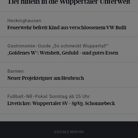
Tief hinein in die Wuppertaler Unterwelt
Heckinghausen
Feuerwehr befreit Kind aus verschlossenem VW Bulli
Feuerwehr befreit Kind aus verschlossenem VW Bulli
Gastronomie-Guide „So schmeckt Wuppertal!“
„Goldenes W“: Weisheit, Geduld – und gutes Essen
„Goldenes W“: Weisheit, Geduld – und gutes Essen
Barmen
Neuer Projekteigner am Heubruch
Neuer Projekteigner am Heubruch
Fußball-NR-Pokal: Sonntag ab 15 Uhr
Liveticker: Wuppertaler SV – SpVg. Schonnebeck
Liveticker: Wuppertaler SV – SpVg. Schonnebeck
SOZIALE MEDIEN