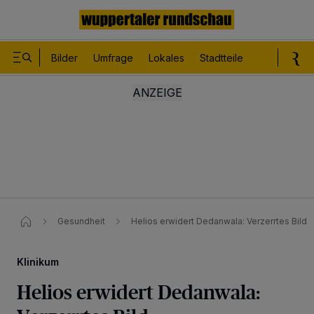
Bilder
Umfrage
Lokales
Stadtteile
Sport
Le
Gesundheit
Helios erwidert Dedanwala: Verzerrtes Bild
Klinikum
Helios erwidert Dedanwala: