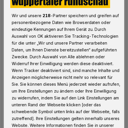
"Ihr Interview haben wir sehr aufmerksam
Wir und unsere
218
-Partner speichern und greifen auf
gelesen und möchten uns vorab für Ihr nach
personenbezogene Daten wie Browserdaten oder
wie vor großes Interesse an unserem Haus
eindeutige Kennungen auf Ihrem Gerät zu. Durch
bedanken. Gleichzeitig macht es uns sehr
Auswahl von OK aktivieren Sie Tracking-Technologien
für die unter „Wir und unsere Partner verarbeiten
betroffen, auf welcher Grundlage hier der
Daten, um Ihnen Dienste bereitzustellen“ aufgeführten
Arbeitsplatz und der Arbeitgeber von mehr als
Zwecke. Durch Auswahl von Alle ablehnen oder
2.000 großartigen Kolleginnen und Kollegen
Widerruf Ihrer Einwilligung werden diese deaktiviert.
herabgewürdigt wird. Vor diesem Hintergrund
Wenn Tracker deaktiviert sind, sind manche Inhalte und
Anzeigen möglicherweise nicht mehr so relevant für
möchten wir auf einige Ihrer Kritikpunkte
Sie. Sie können dieses Menü jederzeit wieder aufrufen,
näher eingehen, die in der Summe ein sehr
um Ihre Einstellungen zu ändern oder Ihre Einwilligung
verzerrtes Bild zeichnen. Auch bilden viele
zu widerrufen, indem Sie auf den Link Einstellungen am
Ihrer Informationen nicht den aktuellen Stand
unteren Rand der Webseite klicken [oder das
schwebende Symbol unten links auf der Webseite, falls
ab, über den wir Sie gerne in Kenntnis setzen.
zutreffend]. Ihre Einstellungen gelten innerhalb unseres
Website. Weitere Informationen finden Sie in unserer