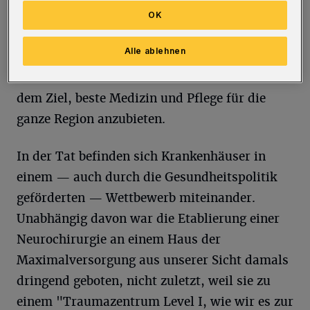
sich Ihrer Meinung nach mit dem Verkauf der
OK
Helios-Gruppe an Fresenius in 2005
Alle ablehnen
eingestellt habe, ist nicht erfolgt. Wir arbeiten
nach wie vor im Sinne unserer Patienten mit
dem Ziel, beste Medizin und Pflege für die
ganze Region anzubieten.
In der Tat befinden sich Krankenhäuser in
einem — auch durch die Gesundheitspolitik
geförderten — Wettbewerb miteinander.
Unabhängig davon war die Etablierung einer
Neurochirurgie an einem Haus der
Maximalversorgung aus unserer Sicht damals
dringend geboten, nicht zuletzt, weil sie zu
einem "Traumazentrum Level I, wie wir es zur