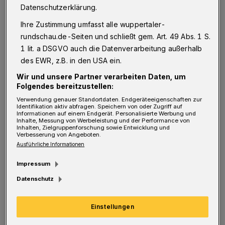
Zum Zeitpunkt der Übernahme durch die
Datenschutzerklärung.
Helios Kliniken-Gruppe waren viele
Ihre Zustimmung umfasst alle wuppertaler-
Gebäudeteile in einem baulich sehr schlechten
rundschau.de-Seiten und schließt gem. Art. 49 Abs. 1 S.
Zustand. Der Investitionsstau war alles andere
1 lit. a DSGVO auch die Datenverarbeitung außerhalb
als aufgelöst. Nicht zuletzt diese Bürde war
des EWR, z.B. in den USA ein.
Anlass zur Privatisierung. In der Tat ist es
Wir und unsere Partner verarbeiten Daten, um
Folgendes bereitzustellen:
Helios gelungen, renommierte Chefärzte für
Verwendung genauer Standortdaten. Endgeräteeigenschaften zur
das Haus zu gewinnen. Vor diesem
Identifikation aktiv abfragen. Speichern von oder Zugriff auf
Informationen auf einem Endgerät. Personalisierte Werbung und
Hintergrund verwundert Ihre Aufzählung, in
Inhalte, Messung von Werbeleistung und der Performance von
Inhalten, Zielgruppenforschung sowie Entwicklung und
der Sie angeben, diverse Ärzte seien noch zu
Verbesserung von Angeboten.
Ausführliche Informationen
Stadt-Zeiten gewonnen worden, da einzig die
Impressum
Verpflichtung von Herrn Prof. Roth vor der
Datenschutz
Übernahme durch Helios erfolgt war.
Einstellungen
Auch ein ,offensichtliches Umdenken', das