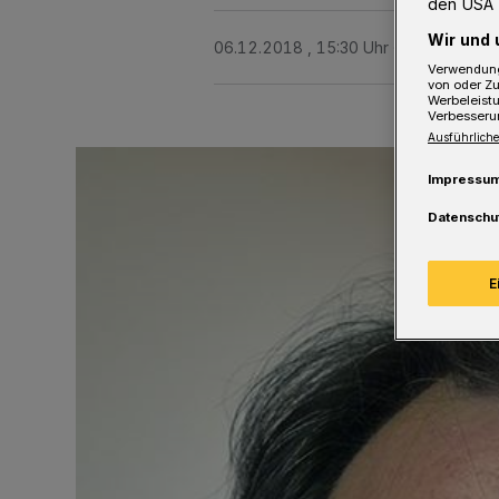
den USA 
Wir und 
06.12.2018 , 15:30 Uhr
4 Minuten Le
Verwendung
von oder Zu
Werbeleist
Verbesseru
Ausführliche
Impressu
Datenschu
E