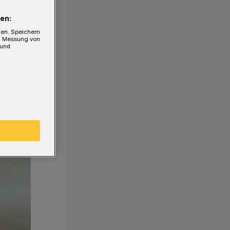
en:
gen. Speichern
e, Messung von
 und