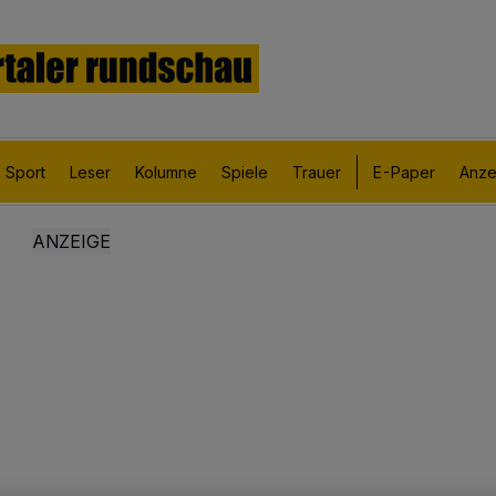
Sport
Leser
Kolumne
Spiele
Trauer
E-Paper
Anze