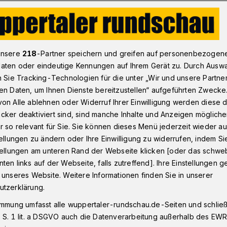
 verhindern, im Ernstfall richtig reagieren
unsere
218
-Partner speichern und greifen auf personenbezogen
aten oder eindeutige Kennungen auf Ihrem Gerät zu. Durch Ausw
n Sie Tracking-Technologien für die unter „Wir und unsere Partne
en Daten, um Ihnen Dienste bereitzustellen“ aufgeführten Zwecke
en verhindern, im
on Alle ablehnen oder Widerruf Ihrer Einwilligung werden diese de
cker deaktiviert sind, sind manche Inhalte und Anzeigen möglich
htig reagieren
r so relevant für Sie. Sie können dieses Menü jederzeit wieder au
tellungen zu ändern oder Ihre Einwilligung zu widerrufen, indem Si
stellungen am unteren Rand der Webseite klicken [oder das schw
ten links auf der Webseite, falls zutreffend]. Ihre Einstellungen g
eise von Helios-Chefarzt Prof. Dr. med.
 unseres Website. Weitere Informationen finden Sie in unserer
ür Verbrennungen, und von Tobias
utzerklärung.
ei der Feuerwehr Wuppertal.
immung umfasst alle wuppertaler-rundschau.de-Seiten und schließt
 S. 1 lit. a DSGVO auch die Datenverarbeitung außerhalb des EWR, 