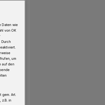
e Daten wie
ahl von OK
r
. Durch
aktiviert.
erweise
frufen, um
e auf den
ebende
elten
 gem. Art.
z.B. in