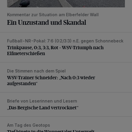
Kommentar zur Situation am Elberfelder Wall
Ein Unzustand und Skandal
Fußball-NR-Pokal: 7:6 (0:2/3:3) n.E. gegen Schonnebeck
Trinkpause, 0:3, 3:3, Rot – WSV-Triumph nach Elfmetersc
Trinkpause, 0:3, 3:3, Rot – WSV-Triumph nach
Elfmeterschießen
Die Stimmen nach dem Spiel
WSV-Trainer Schneider: „Nach 0:3 wieder aufgestanden“
WSV-Trainer Schneider: „Nach 0:3 wieder
aufgestanden“
Briefe von Leserinnen und Lesern
„Das Bergische Land vertrocknet“
„Das Bergische Land vertrocknet“
Am Tag des Geotops
Tief hinein in die Wuppertaler Unterwelt
Tief hinein in die Wuppertaler Unterwelt