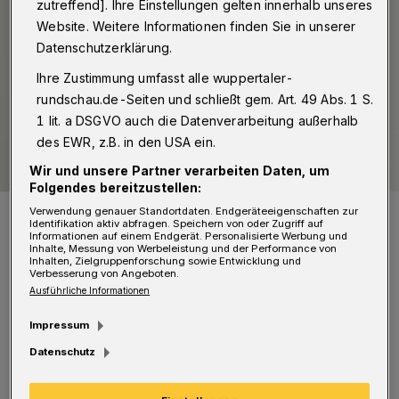
zutreffend]. Ihre Einstellungen gelten innerhalb unseres
Website. Weitere Informationen finden Sie in unserer
Datenschutzerklärung.
Ihre Zustimmung umfasst alle wuppertaler-
rundschau.de-Seiten und schließt gem. Art. 49 Abs. 1 S.
1 lit. a DSGVO auch die Datenverarbeitung außerhalb
des EWR, z.B. in den USA ein.
Wir und unsere Partner verarbeiten Daten, um
Folgendes bereitzustellen:
Prof. Dr. Aleksandra Kaurin.
Verwendung genauer Standortdaten. Endgeräteeigenschaften zur
Identifikation aktiv abfragen. Speichern von oder Zugriff auf
Foto: Caroline Schreer
Informationen auf einem Endgerät. Personalisierte Werbung und
Inhalte, Messung von Werbeleistung und der Performance von
Inhalten, Zielgruppenforschung sowie Entwicklung und
Verbesserung von Angeboten.
Ausführliche Informationen
Impressum
A
ls psychologische Psychotherapeutin hat
Datenschutz
sie Erfahrung in der Arbeit mit Kindern,
Jugendlichen, Erwachsenen und Familien.