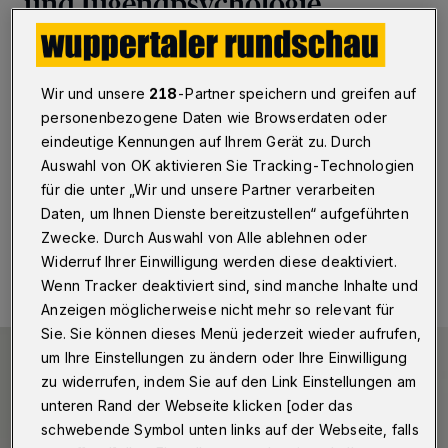
und Jugendpsychologie
Wuppertal
·
Aleksandra Kaurin ist neue Professorin für
Klinische Psychologie und Psychotherapie des
Kindes- und Jugendalters an der Bergischen
Wir und unsere
218
-Partner speichern und greifen auf
Universität Wuppertal. Dort baut sie außerdem eine
personenbezogene Daten wie Browserdaten oder
psychotherapeutische Hochschulambulanz für Kinder
eindeutige Kennungen auf Ihrem Gerät zu. Durch
und Jugendliche auf.
Auswahl von OK aktivieren Sie Tracking-Technologien
für die unter „Wir und unsere Partner verarbeiten
Daten, um Ihnen Dienste bereitzustellen“ aufgeführten
11.01.2023 , 13:00 Uhr
Eine Minute Lesezeit
Zwecke. Durch Auswahl von Alle ablehnen oder
Widerruf Ihrer Einwilligung werden diese deaktiviert.
Wenn Tracker deaktiviert sind, sind manche Inhalte und
Anzeigen möglicherweise nicht mehr so relevant für
Sie. Sie können dieses Menü jederzeit wieder aufrufen,
um Ihre Einstellungen zu ändern oder Ihre Einwilligung
zu widerrufen, indem Sie auf den Link Einstellungen am
unteren Rand der Webseite klicken [oder das
schwebende Symbol unten links auf der Webseite, falls