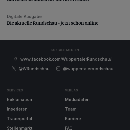
Digitale Ausgabe
Die aktuelle Rundschau – jetzt schon online
Die aktuelle Rundschau – jetzt schon online
SOZIALE MEDIEN
www.facebook.com/WuppertalerRundschau/
@WRundschau
@wuppertalerrundschau
SERVICES
VERLAG
Reklamation
Mediadaten
Inserieren
Team
Trauerportal
Karriere
Stellenmarkt
FAQ