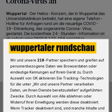
Corona-Virus an
Wuppertal
·
Der Helios-Konzern, der in Wuppertal das
Universitätsklinikum betreibt, hat eine eigene Telefon-
Hotline für Anfragen rund um die neuartige COVID-
19-Erkrankung, das sogenannte Corona-Virus,
gestartet. Die kostenfreie 24-Stunden-Information ist
ab sofort unter 0800 8 123 456 erreichbar.
10.03.2020 , 13:55 Uhr
2 Minuten Lesezeit
Wir und unsere
218
-Partner speichern und greifen auf
personenbezogene Daten wie Browserdaten oder
eindeutige Kennungen auf Ihrem Gerät zu. Durch
Auswahl von OK aktivieren Sie Tracking-Technologien
für die unter „Wir und unsere Partner verarbeiten
Daten, um Ihnen Dienste bereitzustellen“ aufgeführten
Zwecke. Durch Auswahl von Alle ablehnen oder
Widerruf Ihrer Einwilligung werden diese deaktiviert.
Wenn Tracker deaktiviert sind, sind manche Inhalte und