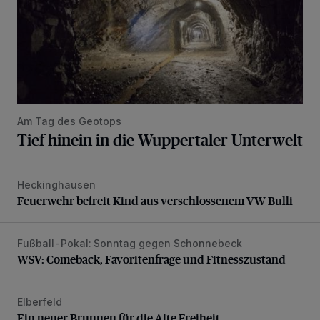
Am Tag des Geotops
Tief hinein in die Wuppertaler Unterwelt
Heckinghausen
Feuerwehr befreit Kind aus verschlossenem VW Bulli
Feuerwehr befreit Kind aus verschlossenem VW Bulli
Fußball-Pokal: Sonntag gegen Schonnebeck
WSV: Comeback, Favoritenfrage und Fitnesszustand
WSV: Comeback, Favoritenfrage und Fitnesszustand
Elberfeld
Ein neuer Brunnen für die Alte Freiheit
Ein neuer Brunnen für die Alte Freiheit