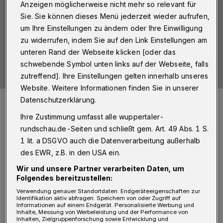
Anzeigen möglicherweise nicht mehr so relevant für
Sie. Sie können dieses Menü jederzeit wieder aufrufen,
um Ihre Einstellungen zu ändern oder Ihre Einwilligung
zu widerrufen, indem Sie auf den Link Einstellungen am
unteren Rand der Webseite klicken [oder das
schwebende Symbol unten links auf der Webseite, falls
zutreffend]. Ihre Einstellungen gelten innerhalb unseres
Website. Weitere Informationen finden Sie in unserer
https://www.flaticon.com/free-icons/camera title="camera
Datenschutzerklärung.
icons">Camera icons created by Ilham Fitrotul Hayat - Flaticon
Ihre Zustimmung umfasst alle wuppertaler-
Foto:
Ilham Fitrotul Hayat - Flaticon
rundschau.de-Seiten und schließt gem. Art. 49 Abs. 1 S.
1 lit. a DSGVO auch die Datenverarbeitung außerhalb
des EWR, z.B. in den USA ein.
Wir und unsere Partner verarbeiten Daten, um
Folgendes bereitzustellen:
„In unseren Kliniken und ambulanten
Verwendung genauer Standortdaten. Endgeräteeigenschaften zur
Einrichtungen erreichen uns täglich viele
Identifikation aktiv abfragen. Speichern von oder Zugriff auf
Informationen auf einem Endgerät. Personalisierte Werbung und
Anfragen rund um die Corona-Infektion. Wir
Inhalte, Messung von Werbeleistung und der Performance von
Inhalten, Zielgruppenforschung sowie Entwicklung und