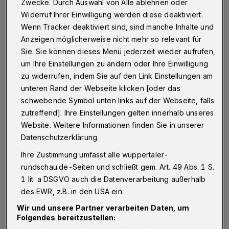
Zwecke. Durch Auswahl von Alle ablehnen oder
diesem Flutbild assoziiert, einer
Widerruf Ihrer Einwilligung werden diese deaktiviert.
Überschwemmung der Gesellschaft mit
Wenn Tracker deaktiviert sind, sind manche Inhalte und
demenzkranken Menschen. Es ist ein Angst-
Anzeigen möglicherweise nicht mehr so relevant für
und Abwehrbild.“
Sie. Sie können dieses Menü jederzeit wieder aufrufen,
um Ihre Einstellungen zu ändern oder Ihre Einwilligung
zu widerrufen, indem Sie auf den Link Einstellungen am
unteren Rand der Webseite klicken [oder das
„Dabei werden Menschen mit Demenz
schwebende Symbol unten links auf der Webseite, falls
regelrecht dehumanisiert“, sagt sie, „weil
zutreffend]. Ihre Einstellungen gelten innerhalb unseres
man ihnen im Kern sogar das Menschsein und
Website. Weitere Informationen finden Sie in unserer
ihren Anspruch auf Achtung ihrer
Datenschutzerklärung.
Menschenrechte abspricht und ihr Leben als
Ihre Zustimmung umfasst alle wuppertaler-
nicht mehr lebenswert disqualifiziert“. Ein
rundschau.de-Seiten und schließt gem. Art. 49 Abs. 1 S.
1 lit. a DSGVO auch die Datenverarbeitung außerhalb
adäquater Umgang sehe anders aus: „Selbst
des EWR, z.B. in den USA ein.
im fortgeschrittenen Stadium ihrer
Wir und unsere Partner verarbeiten Daten, um
Erkrankung, wenn die verbalen
Folgendes bereitzustellen:
Ausdrucksmöglichkeiten weitgehend