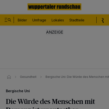
Bilder
Umfrage
Lokales
Stadtteile
Sport
Le
Gesundheit
Bergische Uni: Die Würde des Menschen mit 
Bergische Uni
Die Würde des Menschen mit