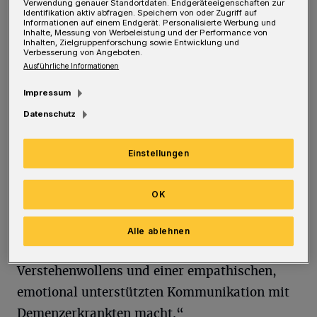
Verwendung genauer Standortdaten. Endgeräteeigenschaften zur
Identifikation aktiv abfragen. Speichern von oder Zugriff auf
abhandenkommen, haben dementiell
Informationen auf einem Endgerät. Personalisierte Werbung und
Inhalte, Messung von Werbeleistung und der Performance von
veränderte Personen das Recht, als
Inhalten, Zielgruppenforschung sowie Entwicklung und
Verbesserung von Angeboten.
menschliche Individuen mit ihren
Ausführliche Informationen
Bedürfnissen wahr- und ernstgenommen zu
Impressum
werden.
Datenschutz
Auch bei eingeschränkten kognitiven und
Einstellungen
verbalen Fähigkeiten ist ihr
Ausdrucksverhalten meist als sinnvolles
OK
Verhalten verstehbar, wenn man sich in
unserem hochleistungsgetriebenen
Alle ablehnen
beschleunigten Alltag die Mühe des
Verstehenwollens und einer empathischen,
emotional unterstützten Kommunikation mit
Demenzerkrankten macht.“