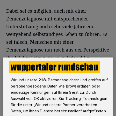
Dabei sei es möglich, auch mit einer
Demenzdiagnose mit entsprechender
Unterstützung noch sehr viele Jahre ein
weitgehend selbständiges Leben zu führen. Es
sei falsch, Menschen mit einer
Demenzdiagnose nur noch aus der Perspektive
der letzten Lebensphase zu betrachten.
Die Gesellschaft stigmatisiere Menschen, mit
Demenz, denn Demenz sei ein Tabuthema.
Wir und unsere
218
-Partner speichern und greifen auf
personenbezogene Daten wie Browserdaten oder
„Wenn man über Demenz spricht, wird sie als
eindeutige Kennungen auf Ihrem Gerät zu. Durch
quantitativ übermächtige, bedrohliche Flut
Auswahl von OK aktivieren Sie Tracking-Technologien
dargestellt, die über unsere Gesellschaft
für die unter „Wir und unsere Partner verarbeiten
strömt. Kaum eine andere Krankheit wird mit
Daten, um Ihnen Dienste bereitzustellen“ aufgeführten