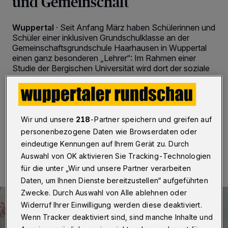
und Gemeinschaft
Wuppertal
·
Seit Anfang März haben Schülerinnen und
Schüler einer inklusiven Grundschulklasse an der
Gemeinschaftsgrundschule Haarhausen in Wuppertal
einen ganz besonderen „Lehrer“: Im Rahmen einer
Studie der Bergischen Universität wird dort der soziale
Roboter „Pepper“ eingesetzt. Untersucht wird das
Potenzial des Roboters als Lern- und Förderbegleiter in
der Inklusion.
Wir und unsere
218
-Partner speichern und greifen auf
personenbezogene Daten wie Browserdaten oder
16.03.2022 , 10:00 Uhr
2 Minuten Lesezeit
eindeutige Kennungen auf Ihrem Gerät zu. Durch
Auswahl von OK aktivieren Sie Tracking-Technologien
für die unter „Wir und unsere Partner verarbeiten
Daten, um Ihnen Dienste bereitzustellen“ aufgeführten
Zwecke. Durch Auswahl von Alle ablehnen oder
Widerruf Ihrer Einwilligung werden diese deaktiviert.
Wenn Tracker deaktiviert sind, sind manche Inhalte und