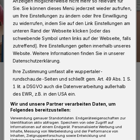
Anzeigen möglicherweise nicht mehr so relevant für
Sie. Sie können dieses Menü jederzeit wieder aufrufen,
um Ihre Einstellungen zu ändern oder Ihre Einwilligung
zu widerrufen, indem Sie auf den Link Einstellungen am
unteren Rand der Webseite klicken [oder das
schwebende Symbol unten links auf der Webseite, falls
zutreffend]. Ihre Einstellungen gelten innerhalb unseres
Website. Weitere Informationen finden Sie in unserer
Datenschutzerklärung.
Der soziale Roboter „Pepper“ ist aktuell im Rahmen einer Studie in
Ihre Zustimmung umfasst alle wuppertaler-
der Wuppertaler Gemeinschaftsgrundschule Haarhausen im Einsatz.
rundschau.de-Seiten und schließt gem. Art. 49 Abs. 1 S.
Foto: Bergische Uni
1 lit. a DSGVO auch die Datenverarbeitung außerhalb
des EWR, z.B. in den USA ein.
Wir und unsere Partner verarbeiten Daten, um
Folgendes bereitzustellen:
Verwendung genauer Standortdaten. Endgeräteeigenschaften zur
„Wir erhoffen uns dadurch eine Verbesserung
Identifikation aktiv abfragen. Speichern von oder Zugriff auf
Informationen auf einem Endgerät. Personalisierte Werbung und
der sozial-emotionalen Kompetenzen der
Inhalte, Messung von Werbeleistung und der Performance von
Inhalten, Zielgruppenforschung sowie Entwicklung und
Schülerinnen und Schüler sowie eine
Verbesserung von Angeboten.