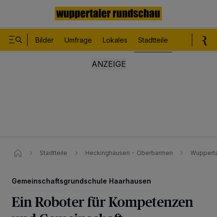
Bilder
Umfrage
Lokales
Stadtteile
Sport
Le
Stadtteile
Heckinghausen - Oberbarmen
Wupperta
Gemeinschaftsgrundschule Haarhausen
Ein Roboter für Kompetenzen