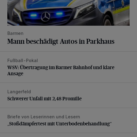
Barmen
Mann beschädigt Autos in Parkhaus
Fußball-Pokal
WSV: Übertragung im Barmer Bahnhof und klare Ansage
WSV: Übertragung im Barmer Bahnhof und klare
Ansage
Langerfeld
Schwerer Unfall mit 2,48 Promille
Schwerer Unfall mit 2,48 Promille
Briefe von Leserinnen und Lesern
„Stoßdämpfertest mit Unterbodenbehandlung“
„Stoßdämpfertest mit Unterbodenbehandlung“