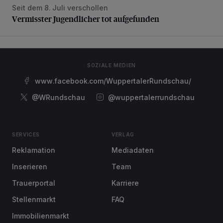
Seit dem 8. Juli verschollen
Vermisster Jugendlicher tot aufgefunden
Vermisster Jugendlicher tot aufgefunden
SOZIALE MEDIEN
www.facebook.com/WuppertalerRundschau/
@WRundschau
@wuppertalerrundschau
SERVICES
VERLAG
Reklamation
Mediadaten
Inserieren
Team
Trauerportal
Karriere
Stellenmarkt
FAQ
Immobilienmarkt