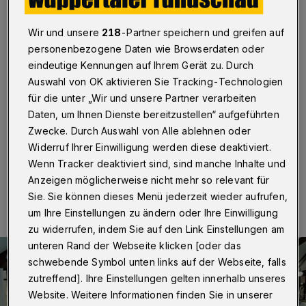
Bädern werden vorgezogen
Wir und unsere
218
-Partner speichern und greifen auf
Wuppertal
·
Wegen der Corona-Krise müssen auch
personenbezogene Daten wie Browserdaten oder
die städtischen Bäder noch mindestens bis Anfang Mai
geschlossen bleiben. Um die Zeit der Schließung
eindeutige Kennungen auf Ihrem Gerät zu. Durch
sinnvoll zu nutzen, zieht das Sport- und Bäderamt die
Auswahl von OK aktivieren Sie Tracking-Technologien
jährlichen Wartungsarbeiten in der Schwimmoper, dem
für die unter „Wir und unsere Partner verarbeiten
Gartenhallenbad Langerfeld und dem Stadtbad
Daten, um Ihnen Dienste bereitzustellen“ aufgeführten
Uellendahl kurzfristig vor.
Zwecke. Durch Auswahl von Alle ablehnen oder
Widerruf Ihrer Einwilligung werden diese deaktiviert.
Wenn Tracker deaktiviert sind, sind manche Inhalte und
17.04.2020 , 13:34 Uhr
Eine Minute Lesezeit
Anzeigen möglicherweise nicht mehr so relevant für
Sie. Sie können dieses Menü jederzeit wieder aufrufen,
um Ihre Einstellungen zu ändern oder Ihre Einwilligung
zu widerrufen, indem Sie auf den Link Einstellungen am
unteren Rand der Webseite klicken [oder das
schwebende Symbol unten links auf der Webseite, falls
zutreffend]. Ihre Einstellungen gelten innerhalb unseres
Website. Weitere Informationen finden Sie in unserer