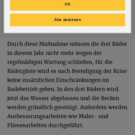
nutzt diese Zeit sinnvoll, indem die jährlichen
OK
Wartungsarbeiten in der Schwimmoper, dem
Gartenhallenbad Langerfeld und dem Stadtbad
Alle ablehnen
Uellendahl kurzfristig vorgezogen werden.
Durch diese Maßnahme müssen die drei Bäder
in diesem Jahr nicht mehr wegen der
regelmäßigen Wartung schließen, für die
Bädergäste wird es nach Beendigung der Krise
keine zusätzlichen Einschränkungen im
Badebetrieb geben. In den drei Bädern wird
jetzt das Wasser abgelassen und die Becken
werden gründlich gereinigt. Außerdem werden
Ausbesserungsarbeiten wie Maler- und
Fliesenarbeiten durchgeführt.