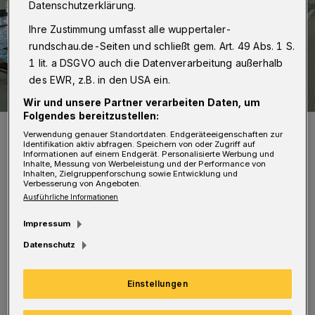
Datenschutzerklärung.
Ihre Zustimmung umfasst alle wuppertaler-
rundschau.de-Seiten und schließt gem. Art. 49 Abs. 1 S.
1 lit. a DSGVO auch die Datenverarbeitung außerhalb
des EWR, z.B. in den USA ein.
Wir und unsere Partner verarbeiten Daten, um
Folgendes bereitzustellen:
Das Gartenhallenbad in Langerfeld.
Verwendung genauer Standortdaten. Endgeräteeigenschaften zur
Foto: Stadt Wuppertal
Identifikation aktiv abfragen. Speichern von oder Zugriff auf
Informationen auf einem Endgerät. Personalisierte Werbung und
Inhalte, Messung von Werbeleistung und der Performance von
Inhalten, Zielgruppenforschung sowie Entwicklung und
Verbesserung von Angeboten.
Ausführliche Informationen
D
Impressum
as Sport- und Bäderamt reagiert
Datenschutz
gemeinsam mit dem
Gebäudemanagement Wuppertal (GMW) auf
Einstellungen
die vorübergehende Schließung der Bäder und