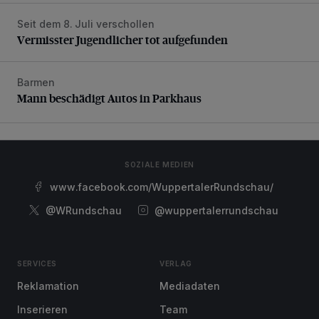
Seit dem 8. Juli verschollen
Vermisster Jugendlicher tot aufgefunden
Vermisster Jugendlicher tot aufgefunden
Barmen
Mann beschädigt Autos in Parkhaus
Mann beschädigt Autos in Parkhaus
SOZIALE MEDIEN
www.facebook.com/WuppertalerRundschau/
@WRundschau
@wuppertalerrundschau
SERVICES
VERLAG
Reklamation
Mediadaten
Inserieren
Team