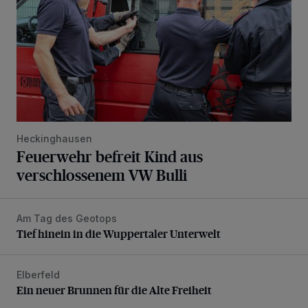
Heckinghausen
Feuerwehr befreit Kind aus
verschlossenem VW Bulli
Am Tag des Geotops
Tief hinein in die Wuppertaler Unterwelt
Tief hinein in die Wuppertaler Unterwelt
Elberfeld
Ein neuer Brunnen für die Alte Freiheit
Ein neuer Brunnen für die Alte Freiheit