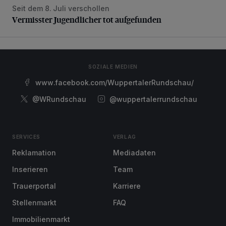
Seit dem 8. Juli verschollen
Vermisster Jugendlicher tot aufgefunden
Vermisster Jugendlicher tot aufgefunden
SOZIALE MEDIEN
www.facebook.com/WuppertalerRundschau/
@WRundschau
@wuppertalerrundschau
SERVICES
VERLAG
Reklamation
Mediadaten
Inserieren
Team
Trauerportal
Karriere
Stellenmarkt
FAQ
Immobilienmarkt