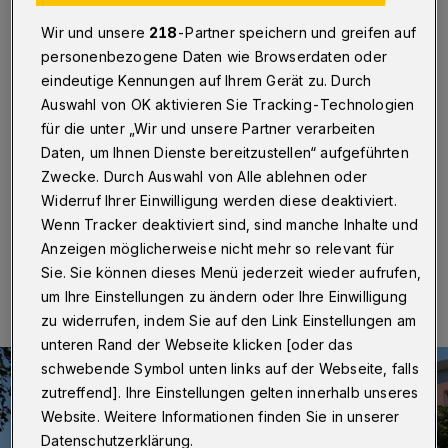
infiziert, acht verstorben
Wir und unsere
218
-Partner speichern und greifen auf
Wuppertal
·
32 infizierte Bewohner zählt die Caritas
personenbezogene Daten wie Browserdaten oder
am Donnerstag (16. April 2020) im Augustinusstift Im
eindeutige Kennungen auf Ihrem Gerät zu. Durch
Ostersiepen. Caritas-Sprecherin Susanne Bossy
Auswahl von OK aktivieren Sie Tracking-Technologien
bestätigt, dass mittlerweile acht Bewohner an den
für die unter „Wir und unsere Partner verarbeiten
Folgen des Corona-Virus verstorben seien. Um die
Ausbreitung einzudämmen, werden jetzt alle Senioren
Daten, um Ihnen Dienste bereitzustellen“ aufgeführten
getestet.
Zwecke. Durch Auswahl von Alle ablehnen oder
Widerruf Ihrer Einwilligung werden diese deaktiviert.
Wenn Tracker deaktiviert sind, sind manche Inhalte und
Anzeigen möglicherweise nicht mehr so relevant für
16.04.2020 , 16:33 Uhr
Eine Minute Lesezeit
Sie. Sie können dieses Menü jederzeit wieder aufrufen,
um Ihre Einstellungen zu ändern oder Ihre Einwilligung
zu widerrufen, indem Sie auf den Link Einstellungen am
unteren Rand der Webseite klicken [oder das
schwebende Symbol unten links auf der Webseite, falls
zutreffend]. Ihre Einstellungen gelten innerhalb unseres
Website. Weitere Informationen finden Sie in unserer
Datenschutzerklärung.