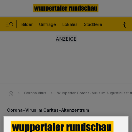
Bilder
Umfrage
Lokales
Stadtteile
Sport
Le
Corona Virus
Wuppertal: Corona-Virus im Augustinusstift:
Corona-Virus im Caritas-Altenzentrum
Augustinusstift: 32 Bewohner