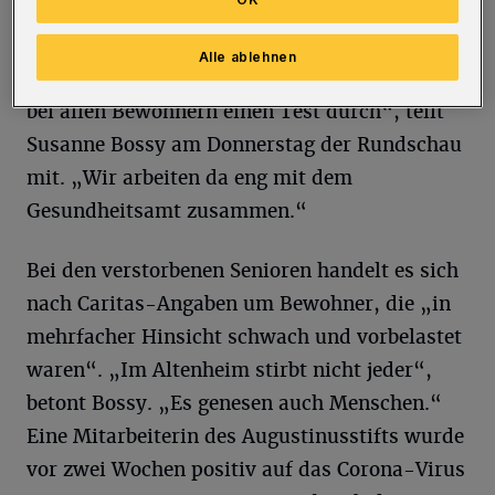
Getesteten von den negativ Getesteten zu
trennen, und da die Zahl der Infizierten ja
Alle ablehnen
mittlerweile doch recht hoch ist, führen wir
bei allen Bewohnern einen Test durch“, teilt
Susanne Bossy am Donnerstag der Rundschau
mit. „Wir arbeiten da eng mit dem
Gesundheitsamt zusammen.“
Bei den verstorbenen Senioren handelt es sich
nach Caritas-Angaben um Bewohner, die „in
mehrfacher Hinsicht schwach und vorbelastet
waren“. „Im Altenheim stirbt nicht jeder“,
betont Bossy. „Es genesen auch Menschen.“
Eine Mitarbeiterin des Augustinusstifts wurde
vor zwei Wochen positiv auf das Corona-Virus