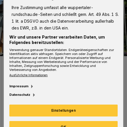
Ihre Zustimmung umfasst alle wuppertaler-
rundschau.de-Seiten und schließt gem. Art. 49 Abs. 1 S.
1 lit. a DSGVO auch die Datenverarbeitung außerhalb
des EWR, z.B. in den USA ein.
Wir und unsere Partner verarbeiten Daten, um
Folgendes bereitzustellen:
Verwendung genauer Standortdaten. Endgeräteeigenschaften zur
Identifikation aktiv abfragen. Speichern von oder Zugriff auf
Informationen auf einem Endgerät. Personalisierte Werbung und
Das von der Caritas betriebene Seniorenzentrum Augustinusstift.
Inhalte, Messung von Werbeleistung und der Performance von
Inhalten, Zielgruppenforschung sowie Entwicklung und
Foto: Caritasverband
Verbesserung von Angeboten.
Ausführliche Informationen
Impressum
Datenschutz
Bisher wurden nur Bewohner getestet, die
Einstellungen
auch Symptome zeigten. „Aber um die interne
Organisation zu erleichtern und die positiv
OK