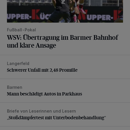
Fußball-Pokal
WSV: Übertragung im Barmer Bahnhof
und klare Ansage
Langerfeld
Schwerer Unfall mit 2,48 Promille
Schwerer Unfall mit 2,48 Promille
Barmen
Mann beschädigt Autos in Parkhaus
Mann beschädigt Autos in Parkhaus
Briefe von Leserinnen und Lesern
„Stoßdämpfertest mit Unterbodenbehandlung“
„Stoßdämpfertest mit Unterbodenbehandlung“