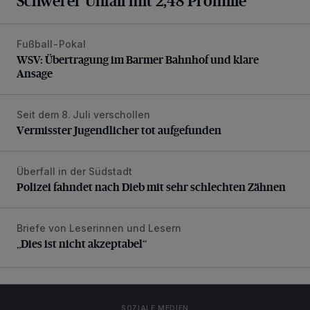
Schwerer Unfall mit 2,48 Promille
Fußball-Pokal
WSV: Übertragung im Barmer Bahnhof und klare Ansage
WSV: Übertragung im Barmer Bahnhof und klare
Ansage
Seit dem 8. Juli verschollen
Vermisster Jugendlicher tot aufgefunden
Vermisster Jugendlicher tot aufgefunden
Überfall in der Südstadt
Polizei fahndet nach Dieb mit sehr schlechten Zähnen
Polizei fahndet nach Dieb mit sehr schlechten Zähnen
Briefe von Leserinnen und Lesern
„Dies ist nicht akzeptabel“
„Dies ist nicht akzeptabel“
SOZIALE MEDIEN