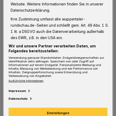
Website. Weitere Informationen finden Sie in unserer
Datenschutzerklärung.
Ihre Zustimmung umfasst alle wuppertaler-
rundschau.de-Seiten und schließt gem. Art. 49 Abs. 1 S.
1 lit. a DSGVO auch die Datenverarbeitung außerhalb
des EWR, z.B. in den USA ein.
Wir und unsere Partner verarbeiten Daten, um
Die Masken im Schwebebahn-Design.
Folgendes bereitzustellen:
Foto: Wuppertal Marketing
Verwendung genauer Standortdaten. Endgeräteeigenschaften zur
Identifikation aktiv abfragen. Speichern von oder Zugriff auf
Informationen auf einem Endgerät. Personalisierte Werbung und
Inhalte, Messung von Werbeleistung und der Performance von
Inhalten, Zielgruppenforschung sowie Entwicklung und
Verbesserung von Angeboten.
Ausführliche Informationen
Das Schwebebahn-Band auf der Behelfsmaske
Impressum
stammt aus der Kollektion „Wupperware“ von
Datenschutz
„Wohnsachen“-Inhaberin Karen Gütebier. Das
Band wird in der Bandweberei Kafka
Einstellungen