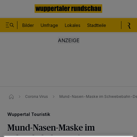
Bilder
Umfrage
Lokales
Stadtteile
Sport
Le
Corona Virus
Mund-Nasen-Maske im Schwebebahn-Desig
Wuppertal Touristik
Mund-Nasen-Maske im