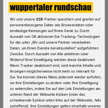
Schwebebahn-Design
Wuppertal
·
Um andere Menschen vor einer
Tröpfcheninfektion zu schützen, empfehlen Experten
Wir und unsere
218
-Partner speichern und greifen auf
Mund-Nasen-Masken. Die Masken gibt es ab sofort
personenbezogene Daten wie Browserdaten oder
mit originalem Wuppertaler Motiv unter
eindeutige Kennungen auf Ihrem Gerät zu. Durch
Wuppertalshop.de und bei Wuppertal Touristik.
Auswahl von OK aktivieren Sie Tracking-Technologien
für die unter „Wir und unsere Partner verarbeiten
Daten, um Ihnen Dienste bereitzustellen“ aufgeführten
05.05.2020 , 15:38 Uhr
Eine Minute Lesezeit
Zwecke. Durch Auswahl von Alle ablehnen oder
Widerruf Ihrer Einwilligung werden diese deaktiviert.
Wenn Tracker deaktiviert sind, sind manche Inhalte und
Anzeigen möglicherweise nicht mehr so relevant für
Sie. Sie können dieses Menü jederzeit wieder aufrufen,
um Ihre Einstellungen zu ändern oder Ihre Einwilligung
zu widerrufen, indem Sie auf den Link Einstellungen am
unteren Rand der Webseite klicken [oder das
schwebende Symbol unten links auf der Webseite, falls
zutreffend]. Ihre Einstellungen gelten innerhalb unseres