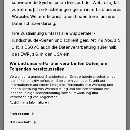
C
schwebende Symbol unten links auf der Webseite, falls
sind Stand Montag, 4. Ma1 2020, 66
zutreffend]. Ihre Einstellungen gelten innerhalb unseres
Website. Weitere Informationen finden Sie in unserer
Sterbefälle im Zusammenhang mit Covid19
Datenschutzerklärung.
registriert - ist im Vergleich weiter hoch.
Ihre Zustimmung umfasst alle wuppertaler-
Gesundheitsdezernent Stefan Kühn führt als
rundschau.de-Seiten und schließt gem. Art. 49 Abs. 1 S.
Erklärung auch die vielen Fälle im
1 lit. a DSGVO auch die Datenverarbeitung außerhalb
Augustinusstift ins Feld. „Aber für die teils
des EWR, z.B. in den USA ein.
hohen Diskrepanzen zwischen einzelnen
Wir und unsere Partner verarbeiten Daten, um
Städten in NRW gibt es weiter keine valide
Folgendes bereitzustellen:
Verwendung genauer Standortdaten. Endgeräteeigenschaften zur
Erklärung.“ Allerdings, so Kühn, gleiche sich
Identifikation aktiv abfragen. Speichern von oder Zugriff auf
Informationen auf einem Endgerät. Personalisierte Werbung und
das langsam an. So habe Wuppertal in letzter
Inhalte, Messung von Werbeleistung und der Performance von
Inhalten, Zielgruppenforschung sowie Entwicklung und
Zeit ein Quote von 12 Toten je 100.000
Verbesserung von Angeboten.
Ausführliche Informationen
Einwohnern, in anderen, bislang bei den
absoluten Zahlen deutlich niedriger liegenden
Impressum
Städten, sei die Zahl jetzt im selben Zeitraum
Datenschutz