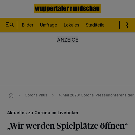
Bilder
Umfrage
Lokales
Stadtteile
Sport
Le
Corona Virus
4. Mai 2020: Corona: Pressekonferenz der 
Aktuelles zu Corona im Liveticker
„Wir werden Spielplätze öffnen“