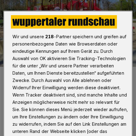
Wir und unsere
218
-Partner speichern und greifen auf
personenbezogene Daten wie Browserdaten oder
eindeutige Kennungen auf Ihrem Gerät zu. Durch
Auswahl von OK aktivieren Sie Tracking-Technologien
für die unter „Wir und unsere Partner verarbeiten
Die Spielplätze werden nun langsam wieder geöffnet.
Daten, um Ihnen Dienste bereitzustellen“ aufgeführten
Foto: Daria Kuhn
Zwecke. Durch Auswahl von Alle ablehnen oder
Widerruf Ihrer Einwilligung werden diese deaktiviert.
Wenn Tracker deaktiviert sind, sind manche Inhalte und
Anzeigen möglicherweise nicht mehr so relevant für
Sie. Sie können dieses Menü jederzeit wieder aufrufen,
Von Roderich Trapp
um Ihre Einstellungen zu ändern oder Ihre Einwilligung
zu widerrufen, indem Sie auf den Link Einstellungen am
unteren Rand der Webseite klicken [oder das
orona-Tote:
Die Zahl - in Wuppertal