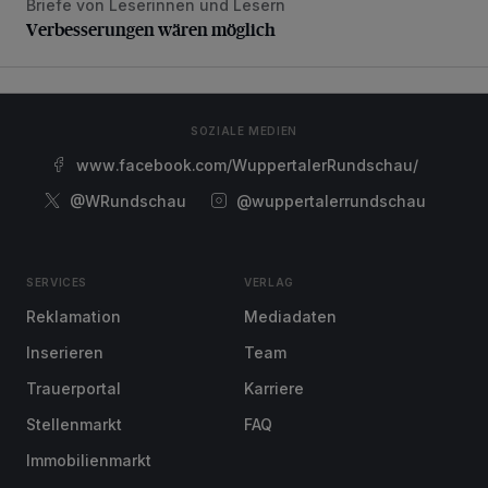
Briefe von Leserinnen und Lesern
Verbesserungen wären möglich
Verbesserungen wären möglich
SOZIALE MEDIEN
www.facebook.com/WuppertalerRundschau/
@WRundschau
@wuppertalerrundschau
SERVICES
VERLAG
Reklamation
Mediadaten
Inserieren
Team
Trauerportal
Karriere
Stellenmarkt
FAQ
Immobilienmarkt