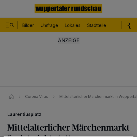
Bilder
Umfrage
Lokales
Stadtteile
Sport
Le
Corona Virus
Mittelalterlicher Märchenmarkt in Wuppertal 
Laurentiusplatz
Mittelalterlicher Märchenmarkt