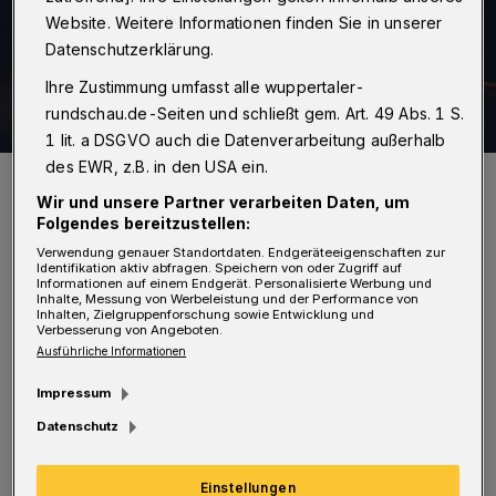
Website. Weitere Informationen finden Sie in unserer
Datenschutzerklärung.
Ihre Zustimmung umfasst alle wuppertaler-
rundschau.de-Seiten und schließt gem. Art. 49 Abs. 1 S.
1 lit. a DSGVO auch die Datenverarbeitung außerhalb
des EWR, z.B. in den USA ein.
Symbolfoto.
Foto: Pixabay
Wir und unsere Partner verarbeiten Daten, um
Folgendes bereitzustellen:
Verwendung genauer Standortdaten. Endgeräteeigenschaften zur
Identifikation aktiv abfragen. Speichern von oder Zugriff auf
Informationen auf einem Endgerät. Personalisierte Werbung und
Inhalte, Messung von Werbeleistung und der Performance von
Inhalten, Zielgruppenforschung sowie Entwicklung und
I
Verbesserung von Angeboten.
n einer Pressemitteilung an die
Ausführliche Informationen
Wuppertaler Medien teilt Veranstalter
Impressum
Andreas Körber von „Ars Draconis“ die
Datenschutz
Absage des Mittelalterlichen Märchenmarkts
auf dem Laurentiusplatz mit: „Zu
meinem
Einstellungen