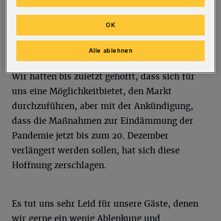
großen Bedauern muss ich mitteilen, dass der
Mittelalterliche Märchenmarkt auf dem
OK
Laurentiusplatz in diesem Jahr
nicht
stattfinden wird.
Alle ablehnen
Wir hatten bis zuletzt gehofft, dass sich für
uns eine Möglichkeit
bietet, den Markt
durchzuführen, aber mit der Ankündigung,
dass die
Maßnahmen
zur Eindämmung der
Pandemie jetzt bis zum 20. Dezember
verlängert werden sollen, hat sich diese
Hoffnung zerschlagen.
Es tut uns sehr Leid für unsere Gäste, denen
wir gerne ein wenig Ablenkung und