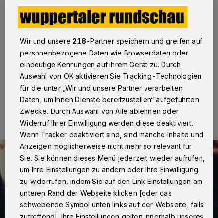
findet nicht statt
Wuppertal
·
Der Mittelalterliche Märchenmarkt auf dem
Laurentiusplatz in Wuppertal-Elberfeld findet definitiv
Wir und unsere
218
-Partner speichern und greifen auf
nicht statt. Das teilte nun der Veranstalter „Ars
personenbezogene Daten wie Browserdaten oder
Draconis“ mit.
eindeutige Kennungen auf Ihrem Gerät zu. Durch
Auswahl von OK aktivieren Sie Tracking-Technologien
für die unter „Wir und unsere Partner verarbeiten
23.11.2020 , 14:33 Uhr
Eine Minute Lesezeit
Daten, um Ihnen Dienste bereitzustellen“ aufgeführten
Zwecke. Durch Auswahl von Alle ablehnen oder
Widerruf Ihrer Einwilligung werden diese deaktiviert.
Wenn Tracker deaktiviert sind, sind manche Inhalte und
Anzeigen möglicherweise nicht mehr so relevant für
Sie. Sie können dieses Menü jederzeit wieder aufrufen,
um Ihre Einstellungen zu ändern oder Ihre Einwilligung
zu widerrufen, indem Sie auf den Link Einstellungen am
unteren Rand der Webseite klicken [oder das
schwebende Symbol unten links auf der Webseite, falls
zutreffend]. Ihre Einstellungen gelten innerhalb unseres