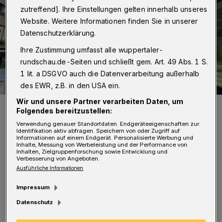
zutreffend]. Ihre Einstellungen gelten innerhalb unseres
Website. Weitere Informationen finden Sie in unserer
Datenschutzerklärung.
Ihre Zustimmung umfasst alle wuppertaler-
rundschau.de-Seiten und schließt gem. Art. 49 Abs. 1 S.
1 lit. a DSGVO auch die Datenverarbeitung außerhalb
des EWR, z.B. in den USA ein.
Wir und unsere Partner verarbeiten Daten, um
Die entsprechenden Hinweisschilder.
Folgendes bereitzustellen:
Foto: Wuppertaler Rundschau/Roderich Trapp
Verwendung genauer Standortdaten. Endgeräteeigenschaften zur
Identifikation aktiv abfragen. Speichern von oder Zugriff auf
Informationen auf einem Endgerät. Personalisierte Werbung und
Inhalte, Messung von Werbeleistung und der Performance von
Inhalten, Zielgruppenforschung sowie Entwicklung und
Verbesserung von Angeboten.
Ausführliche Informationen
I
n dem Urteil heißt es, bei der
Impressum
angeordneten Maskenpflicht handele es
Datenschutz
sich auf Grund des beschränkten räumlichen