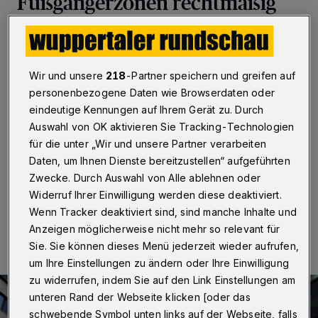
Fußgängerzonen rechtmäßig
Wuppertal / Düsseldorf
·
Die Allgemeinverfügung der
Stadt Wuppertal vom 4. November 2020, mit der diese
eine Pflicht zum Tragen einer Mund-Nase-Bedeckung
Wir und unsere
218
-Partner speichern und greifen auf
für die Fußgängerzonen der Stadtteile Barmen und
personenbezogene Daten wie Browserdaten oder
Elberfeld sowie auf dem Wall in der Zeit von 7 bis 20
Uhr anordnet, ist rechtmäßig. Das hat die 29. Kammer
eindeutige Kennungen auf Ihrem Gerät zu. Durch
des Verwaltungsgerichts Düsseldorf entschieden. Sie
Auswahl von OK aktivieren Sie Tracking-Technologien
lehnte damit den Antrag einer Wuppertaler Bürgerin im
für die unter „Wir und unsere Partner verarbeiten
Eilverfahren ab.
Daten, um Ihnen Dienste bereitzustellen“ aufgeführten
Zwecke. Durch Auswahl von Alle ablehnen oder
Widerruf Ihrer Einwilligung werden diese deaktiviert.
20.11.2020 , 12:22 Uhr
Eine Minute Lesezeit
Wenn Tracker deaktiviert sind, sind manche Inhalte und
Anzeigen möglicherweise nicht mehr so relevant für
Sie. Sie können dieses Menü jederzeit wieder aufrufen,
um Ihre Einstellungen zu ändern oder Ihre Einwilligung
zu widerrufen, indem Sie auf den Link Einstellungen am
unteren Rand der Webseite klicken [oder das
schwebende Symbol unten links auf der Webseite, falls