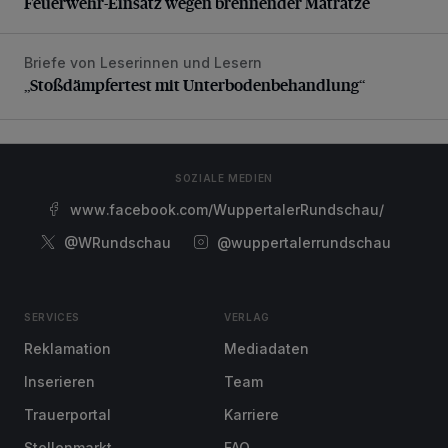
Feuerwehr-Einsatz wegen brennender Matratze
Briefe von Leserinnen und Lesern
„Stoßdämpfertest mit Unterbodenbehandlung“
„Stoßdämpfertest mit Unterbodenbehandlung“
SOZIALE MEDIEN
www.facebook.com/WuppertalerRundschau/
@WRundschau
@wuppertalerrundschau
SERVICES
VERLAG
Reklamation
Mediadaten
Inserieren
Team
Trauerportal
Karriere
Stellenmarkt
FAQ