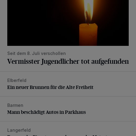
Seit dem 8. Juli verschollen
Vermisster Jugendlicher tot aufgefunden
Elberfeld
Ein neuer Brunnen für die Alte Freiheit
Ein neuer Brunnen für die Alte Freiheit
Barmen
Mann beschädigt Autos in Parkhaus
Mann beschädigt Autos in Parkhaus
Langerfeld
Feuerwehr-Einsatz wegen brennender Matratze