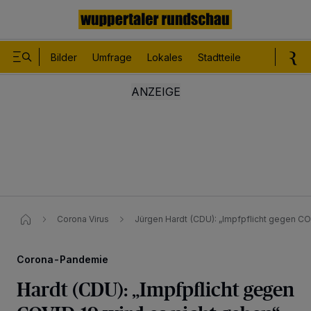
Bilder
Umfrage
Lokales
Stadtteile
Sport
Le
Corona Virus
Jürgen Hardt (CDU): „Impfpflicht gegen C
Corona-Pandemie
Hardt (CDU): „Impfpflicht gegen