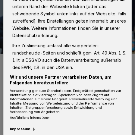
unteren Rand der Webseite klicken [oder das
schwebende Symbol unten links auf der Webseite, falls
zutreffend]. Ihre Einstellungen gelten innerhalb unseres
Website. Weitere Informationen finden Sie in unserer
Datenschutzerklärung.
Ihre Zustimmung umfasst alle wuppertaler-
rundschau.de-Seiten und schließt gem. Art. 49 Abs. 1 S.
Jürgen Hardt.
1 lit. a DSGVO auch die Datenverarbeitung außerhalb
Foto: Christoph Petersen
des EWR, z.B. in den USA ein.
Wir und unsere Partner verarbeiten Daten, um
Folgendes bereitzustellen:
Verwendung genauer Standortdaten. Endgeräteeigenschaften zur
Identifikation aktiv abfragen. Speichern von oder Zugriff auf
Informationen auf einem Endgerät. Personalisierte Werbung und
Inhalte, Messung von Werbeleistung und der Performance von
„Mit diesen Entscheidungen verbessern wir
Inhalten, Zielgruppenforschung sowie Entwicklung und
Verbesserung von Angeboten.
die Rechtsgrundlage insbesondere für die
Ausführliche Informationen
Maßnahmen der Bundesländer, die gemäß
Impressum
unserem Grundgesetz in erster Linie für den