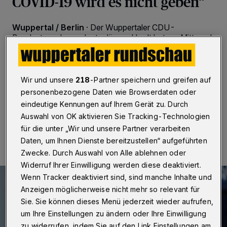
COVID-19 wird es nicht geben“
Wuppertal / Berlin
·
Der Wuppertaler CDU-
Bundestagsabgeordnete Jürgen Hardt hat am Mittwoch
(18. November 2020) „aus voller Überzeugung“ der
Novelle des Bevölkerungsschutzgesetzes und der
Fortdauer der epidemischen Lage von nationaler
Tragweite zugestimmt.
Wir und unsere
218
-Partner speichern und greifen auf
personenbezogene Daten wie Browserdaten oder
eindeutige Kennungen auf Ihrem Gerät zu. Durch
Auswahl von OK aktivieren Sie Tracking-Technologien
18.11.2020 , 14:42 Uhr
Eine Minute Lesezeit
für die unter „Wir und unsere Partner verarbeiten
Daten, um Ihnen Dienste bereitzustellen“ aufgeführten
Zwecke. Durch Auswahl von Alle ablehnen oder
Widerruf Ihrer Einwilligung werden diese deaktiviert.
Wenn Tracker deaktiviert sind, sind manche Inhalte und
Anzeigen möglicherweise nicht mehr so relevant für
Sie. Sie können dieses Menü jederzeit wieder aufrufen,
um Ihre Einstellungen zu ändern oder Ihre Einwilligung
zu widerrufen, indem Sie auf den Link Einstellungen am