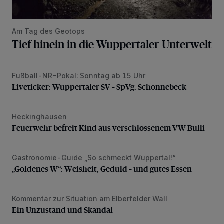
Am Tag des Geotops
Tief hinein in die Wuppertaler Unterwelt
Fußball-NR-Pokal: Sonntag ab 15 Uhr
Liveticker: Wuppertaler SV – SpVg. Schonnebeck
Liveticker: Wuppertaler SV – SpVg. Schonnebeck
Heckinghausen
Feuerwehr befreit Kind aus verschlossenem VW Bulli
Feuerwehr befreit Kind aus verschlossenem VW Bulli
Gastronomie-Guide „So schmeckt Wuppertal!“
„Goldenes W“: Weisheit, Geduld – und gutes Essen
„Goldenes W“: Weisheit, Geduld – und gutes Essen
Kommentar zur Situation am Elberfelder Wall
Ein Unzustand und Skandal
Ein Unzustand und Skandal