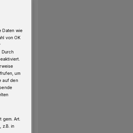
e Daten wie
ahl von OK
r
. Durch
aktiviert.
erweise
frufen, um
e auf den
ebende
elten
 gem. Art.
z.B. in