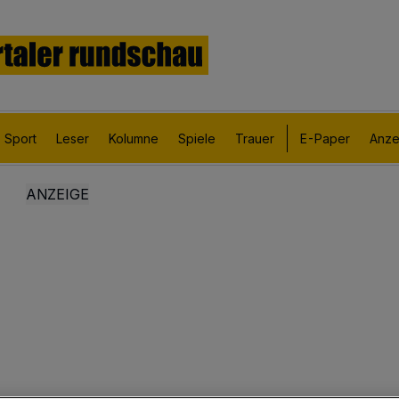
Sport
Leser
Kolumne
Spiele
Trauer
E-Paper
Anze