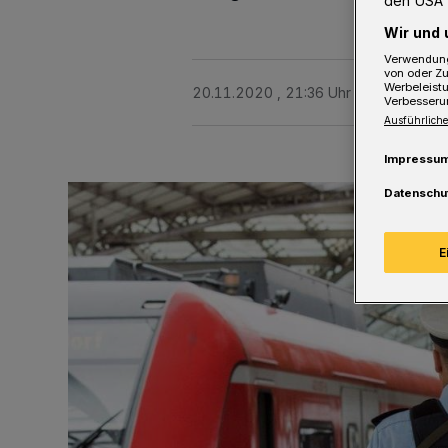
den USA 
Wir und 
Verwendung
von oder Zu
Werbeleist
20.11.2020 , 21:36 Uhr
Eine Minute 
Verbesseru
Ausführliche
Impressu
Datenschu
E