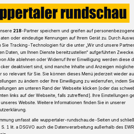
Masken-Kontrollen an Bahnhöfen und in Zügen in NRW
unsere
218
-Partner speichern und greifen auf personenbezogen
aten oder eindeutige Kennungen auf Ihrem Gerät zu. Durch Ausw
n Sie Tracking-Technologien für die unter „Wir und unsere Partne
en Daten, um Ihnen Dienste bereitzustellen“ aufgeführten Zwecke
sken-Kontrollen an
on Alle ablehnen oder Widerruf Ihrer Einwilligung werden diese de
cker deaktiviert sind, sind manche Inhalte und Anzeigen möglich
nd in Zügen
r so relevant für Sie. Sie können dieses Menü jederzeit wieder au
tellungen zu ändern oder Ihre Einwilligung zu widerrufen, indem Si
stellungen am unteren Rand der Webseite klicken [oder das schw
ten links auf der Webseite, falls zutreffend]. Ihre Einstellungen g
m nordrhein-westfälischen
 unseres Website. Weitere Informationen finden Sie in unserer
r (SPNV) wird am Dienstag (24.
utzerklärung.
olliert, ob die Maskenpflicht
immung umfasst alle wuppertaler-rundschau.de-Seiten und schließt
rinnen und Verweigerer müssen mit einem
 S. 1 lit. a DSGVO auch die Datenverarbeitung außerhalb des EWR, 
nen.