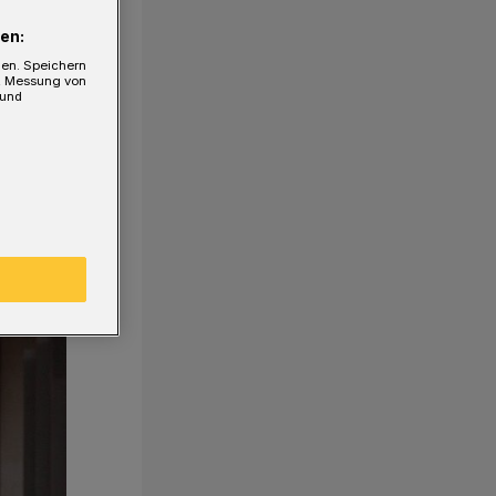
en:
gen. Speichern
e, Messung von
 und