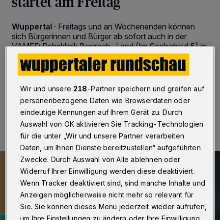
startet am Freitag
Wuppertal
·
Freitags und an Wochenenden können
sich Bürgerinnen und Bürger ab sofort auch in der
VAMED Rehaklinik Bergisch-Land (Im Saalscheid 5) in
Wuppertal-Ronsdorf impfen lassen. Die Termine
müssen online gebucht werden.
Wir und unsere
218
-Partner speichern und greifen auf
personenbezogene Daten wie Browserdaten oder
14.12.2021 , 21:45 Uhr
Eine Minute Lesezeit
eindeutige Kennungen auf Ihrem Gerät zu. Durch
Auswahl von OK aktivieren Sie Tracking-Technologien
für die unter „Wir und unsere Partner verarbeiten
Daten, um Ihnen Dienste bereitzustellen“ aufgeführten
Zwecke. Durch Auswahl von Alle ablehnen oder
Widerruf Ihrer Einwilligung werden diese deaktiviert.
Wenn Tracker deaktiviert sind, sind manche Inhalte und
Anzeigen möglicherweise nicht mehr so relevant für
Sie. Sie können dieses Menü jederzeit wieder aufrufen,
um Ihre Einstellungen zu ändern oder Ihre Einwilligung