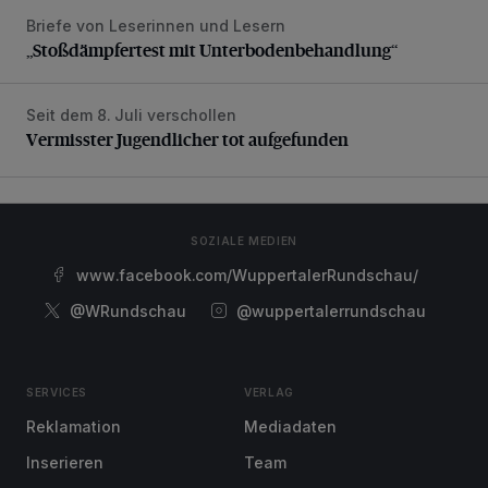
Briefe von Leserinnen und Lesern
„Stoßdämpfertest mit Unterbodenbehandlung“
„Stoßdämpfertest mit Unterbodenbehandlung“
Seit dem 8. Juli verschollen
Vermisster Jugendlicher tot aufgefunden
Vermisster Jugendlicher tot aufgefunden
SOZIALE MEDIEN
www.facebook.com/WuppertalerRundschau/
@WRundschau
@wuppertalerrundschau
SERVICES
VERLAG
Reklamation
Mediadaten
Inserieren
Team