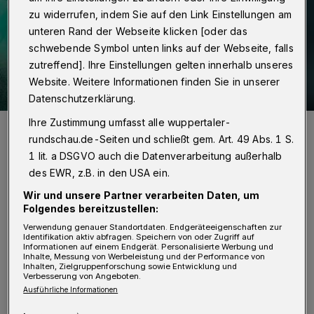
zu widerrufen, indem Sie auf den Link Einstellungen am
unteren Rand der Webseite klicken [oder das
schwebende Symbol unten links auf der Webseite, falls
zutreffend]. Ihre Einstellungen gelten innerhalb unseres
Website. Weitere Informationen finden Sie in unserer
Datenschutzerklärung.
Ihre Zustimmung umfasst alle wuppertaler-
Symbolbild.
rundschau.de-Seiten und schließt gem. Art. 49 Abs. 1 S.
Foto: Christoph Petersen
1 lit. a DSGVO auch die Datenverarbeitung außerhalb
des EWR, z.B. in den USA ein.
Wir und unsere Partner verarbeiten Daten, um
Folgendes bereitzustellen:
I
Verwendung genauer Standortdaten. Endgeräteeigenschaften zur
mpfungen sind das wirksamste Mittel im
Identifikation aktiv abfragen. Speichern von oder Zugriff auf
Informationen auf einem Endgerät. Personalisierte Werbung und
Kampf gegen die Corona-Pandemie.
Inhalte, Messung von Werbeleistung und der Performance von
Inhalten, Zielgruppenforschung sowie Entwicklung und
Gemeinsam mit dem Helios
Verbesserung von Angeboten.
Ausführliche Informationen
Universitätsklinikum Wuppertal möchte die