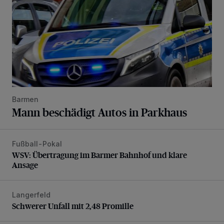
Barmen
Mann beschädigt Autos in Parkhaus
Fußball-Pokal
WSV: Übertragung im Barmer Bahnhof und klare Ansage
WSV: Übertragung im Barmer Bahnhof und klare
Ansage
Langerfeld
Schwerer Unfall mit 2,48 Promille
Schwerer Unfall mit 2,48 Promille