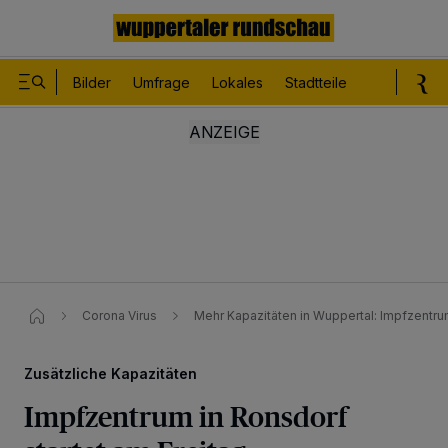
Bilder
Umfrage
Lokales
Stadtteile
Sport
Le
Corona Virus
Mehr Kapazitäten in Wuppertal: Impfzentrum
Zusätzliche Kapazitäten
Impfzentrum in Ronsdorf