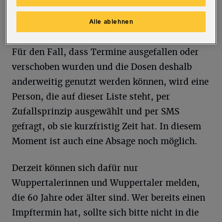
Voraussetzung!“, heißt es. „Impfbrücke“
nennt sich eine Liste für Menschen, die bereit
Alle ablehnen
sind, sich auch kurzfristig impfen zu lassen.
Für den Fall, dass Termine ausgefallen oder
verschoben wurden und die Dosen deshalb
anderweitig genutzt werden können, wird eine
Person, die auf dieser Liste steht, per
Zufallsprinzip ausgewählt und per SMS
gefragt, ob sie kurzfristig Zeit hat. In diesem
Moment ist auch eine Absage noch möglich.
Derzeit können sich dafür nur
Wuppertalerinnen und Wuppertaler melden,
die 60 Jahre oder älter sind. Wer bereits einen
Impftermin hat, sollte sich bitte nicht in die