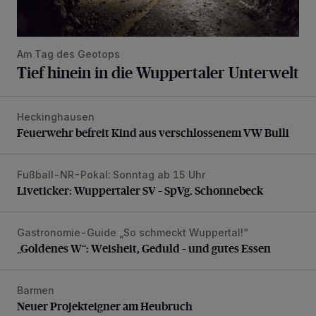
Am Tag des Geotops
Tief hinein in die Wuppertaler Unterwelt
Heckinghausen
Feuerwehr befreit Kind aus verschlossenem VW Bulli
Feuerwehr befreit Kind aus verschlossenem VW Bulli
Fußball-NR-Pokal: Sonntag ab 15 Uhr
Liveticker: Wuppertaler SV – SpVg. Schonnebeck
Liveticker: Wuppertaler SV – SpVg. Schonnebeck
Gastronomie-Guide „So schmeckt Wuppertal!“
„Goldenes W“: Weisheit, Geduld – und gutes Essen
„Goldenes W“: Weisheit, Geduld – und gutes Essen
Barmen
Neuer Projekteigner am Heubruch
Neuer Projekteigner am Heubruch