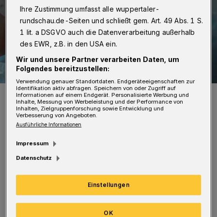
Ihre Zustimmung umfasst alle wuppertaler-
rundschau.de-Seiten und schließt gem. Art. 49 Abs. 1 S.
1 lit. a DSGVO auch die Datenverarbeitung außerhalb
des EWR, z.B. in den USA ein.
Wir und unsere Partner verarbeiten Daten, um
Folgendes bereitzustellen:
Verwendung genauer Standortdaten. Endgeräteeigenschaften zur
Identifikation aktiv abfragen. Speichern von oder Zugriff auf
Symbolbild.
Informationen auf einem Endgerät. Personalisierte Werbung und
Inhalte, Messung von Werbeleistung und der Performance von
Foto: DoroT Schenk
Inhalten, Zielgruppenforschung sowie Entwicklung und
Verbesserung von Angeboten.
Ausführliche Informationen
Impressum
Datenschutz
„Wer sich dort einträgt, wird informiert,
sollte kurzfristig eine Corona-Impfung
Einstellungen
möglich sein, weil Impfstoff zur Verfügung
steht. Ü 60 ist dafür unbedingte
OK