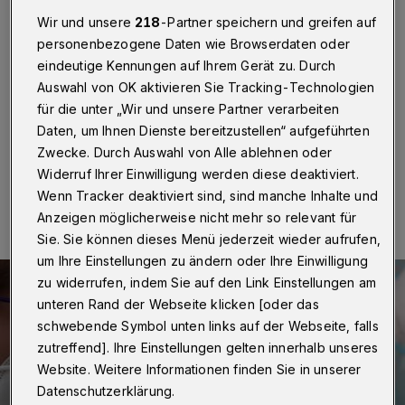
Jährige und älter
Wir und unsere
218
-Partner speichern und greifen auf
personenbezogene Daten wie Browserdaten oder
Wuppertal
·
Nach Angaben der Stadtverwaltung
können sich ab sofort sich Wuppertalerinnen und
eindeutige Kennungen auf Ihrem Gerät zu. Durch
Wuppertaler, die über 60 Jahre alt sind, für die
Auswahl von OK aktivieren Sie Tracking-Technologien
„Impfbrücke“ melden.
für die unter „Wir und unsere Partner verarbeiten
Daten, um Ihnen Dienste bereitzustellen“ aufgeführten
Zwecke. Durch Auswahl von Alle ablehnen oder
Widerruf Ihrer Einwilligung werden diese deaktiviert.
16.04.2021 , 09:38 Uhr
Eine Minute Lesezeit
Wenn Tracker deaktiviert sind, sind manche Inhalte und
Anzeigen möglicherweise nicht mehr so relevant für
Sie. Sie können dieses Menü jederzeit wieder aufrufen,
um Ihre Einstellungen zu ändern oder Ihre Einwilligung
zu widerrufen, indem Sie auf den Link Einstellungen am
unteren Rand der Webseite klicken [oder das
schwebende Symbol unten links auf der Webseite, falls
zutreffend]. Ihre Einstellungen gelten innerhalb unseres
Website. Weitere Informationen finden Sie in unserer
Datenschutzerklärung.