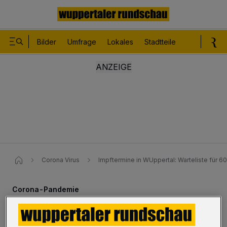
Bilder
Umfrage
Lokales
Stadtteile
Sport
Le
Corona Virus
Impftermine in WUppertal: Warteliste für 60
Corona-Pandemie
Impftermine: Warteliste für 60-