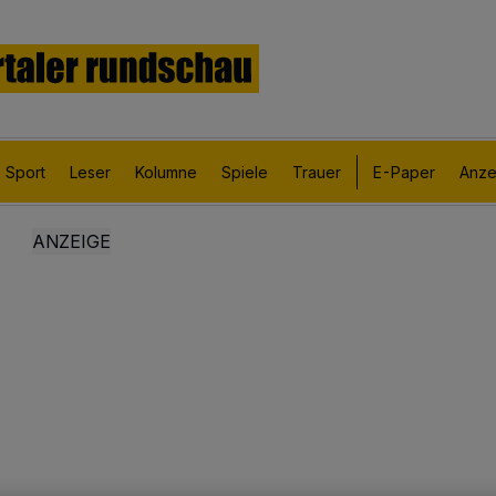
Sport
Leser
Kolumne
Spiele
Trauer
E-Paper
Anze