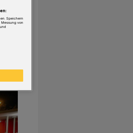
en:
gen. Speichern
e, Messung von
 und