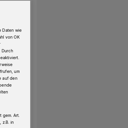
e Daten wie
ahl von OK
r
. Durch
aktiviert.
erweise
frufen, um
e auf den
ebende
elten
 gem. Art.
z.B. in