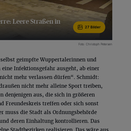
rre: Leere Straßen in
27 Bilder
Foto: Christoph Petersen
s selbst geimpfte Wuppertalerinnen und
eine Infektionsgefahr ausgeht, ab einer
nicht mehr verlassen dürfen“. Schmidt:
raußen nicht mehr alleine Sport treiben,
n denjenigen aus, die sich in größeren
 Freundeskreis treffen oder sich sonst
ier muss die Stadt als Ordnungsbehörde
 und deren Einhaltung kontrollieren. Das
lne Stadtbezirken realisieren. Das wäre aus