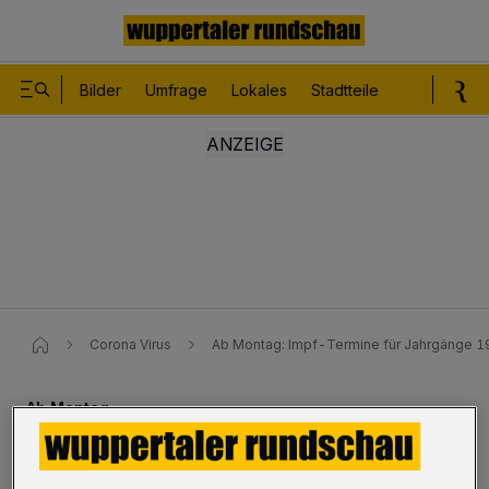
Bilder
Umfrage
Lokales
Stadtteile
Sport
Le
Corona Virus
Ab Montag: Impf-Termine für Jahrgänge 
Ab Montag
Impf-Termine für Jahrgänge