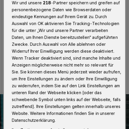
1946 und 1947 buchbar
Wir und unsere
218
-Partner speichern und greifen auf
personenbezogene Daten wie Browserdaten oder
Wuppertal
·
Nachdem am Freitag (16. Apri 2021) die
eindeutige Kennungen auf Ihrem Gerät zu. Durch
Buchungs-Freigabe für die Corona-Schutzimpfungen
Auswahl von OK aktivieren Sie Tracking-Technologien
der Jahrgänge 1944 und 1945 erfolgt ist, können ab
für die unter „Wir und unsere Partner verarbeiten
Montag (19. April 2021) um 8 Uhr auch Bürgerinnen
Daten, um Ihnen Dienste bereitzustellen“ aufgeführten
und Bürger der Jahrgänge 1946 und 1947 einen
Termin vereinbaren.
Zwecke. Durch Auswahl von Alle ablehnen oder
Widerruf Ihrer Einwilligung werden diese deaktiviert.
Wenn Tracker deaktiviert sind, sind manche Inhalte und
Anzeigen möglicherweise nicht mehr so relevant für
16.04.2021 , 10:38 Uhr
Eine Minute Lesezeit
Sie. Sie können dieses Menü jederzeit wieder aufrufen,
um Ihre Einstellungen zu ändern oder Ihre Einwilligung
zu widerrufen, indem Sie auf den Link Einstellungen am
unteren Rand der Webseite klicken [oder das
schwebende Symbol unten links auf der Webseite, falls
zutreffend]. Ihre Einstellungen gelten innerhalb unseres
Website. Weitere Informationen finden Sie in unserer
Datenschutzerklärung.