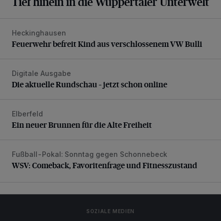
Tief hinein in die Wuppertaler Unterwelt
Heckinghausen
Feuerwehr befreit Kind aus verschlossenem VW Bulli
Feuerwehr befreit Kind aus verschlossenem VW Bulli
Digitale Ausgabe
Die aktuelle Rundschau – jetzt schon online
Die aktuelle Rundschau – jetzt schon online
Elberfeld
Ein neuer Brunnen für die Alte Freiheit
Ein neuer Brunnen für die Alte Freiheit
Fußball-Pokal: Sonntag gegen Schonnebeck
WSV: Comeback, Favoritenfrage und Fitnesszustand
WSV: Comeback, Favoritenfrage und Fitnesszustand
SOZIALE MEDIEN