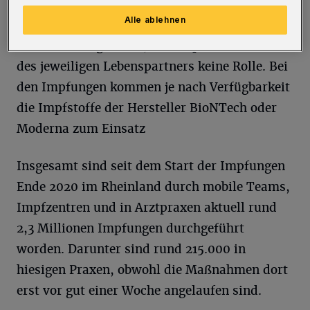
Vereinigung (KV) möglich:
termin.corona-
Alle ablehnen
impfung.nrw
. Paarbuchungen sind ebenso
weiterhin vorgesehen, dabei spielt das Alter
des jeweiligen Lebenspartners keine Rolle. Bei
den Impfungen kommen je nach Verfügbarkeit
die Impfstoffe der Hersteller BioNTech oder
Moderna zum Einsatz
Insgesamt sind seit dem Start der Impfungen
Ende 2020 im Rheinland durch mobile Teams,
Impfzentren und in Arztpraxen aktuell rund
2,3 Millionen Impfungen durchgeführt
worden. Darunter sind rund 215.000 in
hiesigen Praxen, obwohl die Maßnahmen dort
erst vor gut einer Woche angelaufen sind.