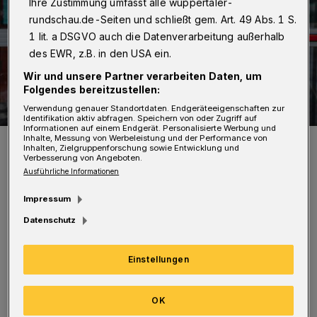
Ihre Zustimmung umfasst alle wuppertaler-
rundschau.de-Seiten und schließt gem. Art. 49 Abs. 1 S.
1 lit. a DSGVO auch die Datenverarbeitung außerhalb
des EWR, z.B. in den USA ein.
Wir und unsere Partner verarbeiten Daten, um
Folgendes bereitzustellen:
Verwendung genauer Standortdaten. Endgeräteeigenschaften zur
Identifikation aktiv abfragen. Speichern von oder Zugriff auf
Informationen auf einem Endgerät. Personalisierte Werbung und
Inhalte, Messung von Werbeleistung und der Performance von
Menschen vor dem Impfzentrum auf dem Wuppertaler Campus
Inhalten, Zielgruppenforschung sowie Entwicklung und
Freudenberg.
Verbesserung von Angeboten.
Foto: Christoph Petersen
Ausführliche Informationen
Impressum
Datenschutz
Die Terminbuchungen im Rheinland sind
Einstellungen
unter der Telefon-Hotline 0800 116 117 01 oder
über das Portal der Kassenärztlichen
OK