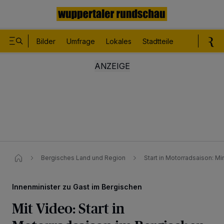
Bilder
Umfrage
Lokales
Stadtteile
Sport
Le
Bergisches Land und Region
Start in Motorradsaison: Mi
Innenminister zu Gast im Bergischen
Mit Video: Start in