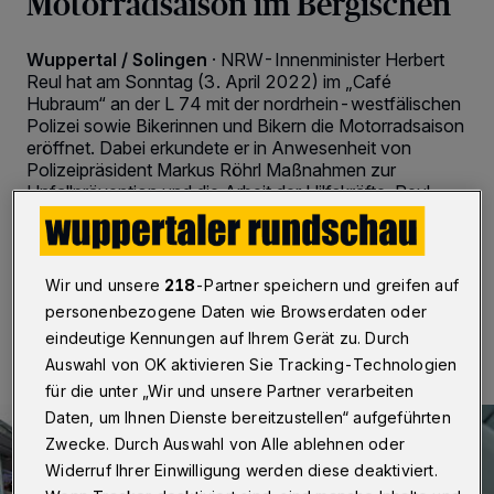
Motorradsaison im Bergischen
Wuppertal / Solingen
·
NRW-Innenminister Herbert
Reul hat am Sonntag (3. April 2022) im „Café
Hubraum“ an der L 74 mit der nordrhein-westfälischen
Polizei sowie Bikerinnen und Bikern die Motorradsaison
eröffnet. Dabei erkundete er in Anwesenheit von
Polizeipräsident Markus Röhrl Maßnahmen zur
Unfallprävention und die Arbeit der Hilfskräfte. Reul
mahnte zu rücksichtsvollem und vorsichtigem Fahren.
Wir und unsere
218
-Partner speichern und greifen auf
04.04.2022 , 00:00 Uhr
2 Minuten Lesezeit
personenbezogene Daten wie Browserdaten oder
eindeutige Kennungen auf Ihrem Gerät zu. Durch
Auswahl von OK aktivieren Sie Tracking-Technologien
für die unter „Wir und unsere Partner verarbeiten
Daten, um Ihnen Dienste bereitzustellen“ aufgeführten
Zwecke. Durch Auswahl von Alle ablehnen oder
Widerruf Ihrer Einwilligung werden diese deaktiviert.