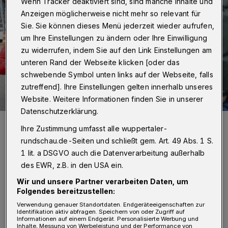
Wenn Tracker deaktiviert sind, sind manche Inhalte und
Anzeigen möglicherweise nicht mehr so relevant für
Sie. Sie können dieses Menü jederzeit wieder aufrufen,
um Ihre Einstellungen zu ändern oder Ihre Einwilligung
zu widerrufen, indem Sie auf den Link Einstellungen am
unteren Rand der Webseite klicken [oder das
schwebende Symbol unten links auf der Webseite, falls
zutreffend]. Ihre Einstellungen gelten innerhalb unseres
Website. Weitere Informationen finden Sie in unserer
Datenschutzerklärung.
Minister Herbert Reul vor dem „Café Hubraum“.am Video-Motorrad
Ihre Zustimmung umfasst alle wuppertaler-
der Polizei.
rundschau.de-Seiten und schließt gem. Art. 49 Abs. 1 S.
Foto: Christoph Petersen
1 lit. a DSGVO auch die Datenverarbeitung außerhalb
des EWR, z.B. in den USA ein.
Wir und unsere Partner verarbeiten Daten, um
Folgendes bereitzustellen:
„Motorradfahrer und Motorradfahrerinnen
Verwendung genauer Standortdaten. Endgeräteeigenschaften zur
Identifikation aktiv abfragen. Speichern von oder Zugriff auf
Informationen auf einem Endgerät. Personalisierte Werbung und
sind leider besonders gefährdet und müssen
Inhalte, Messung von Werbeleistung und der Performance von