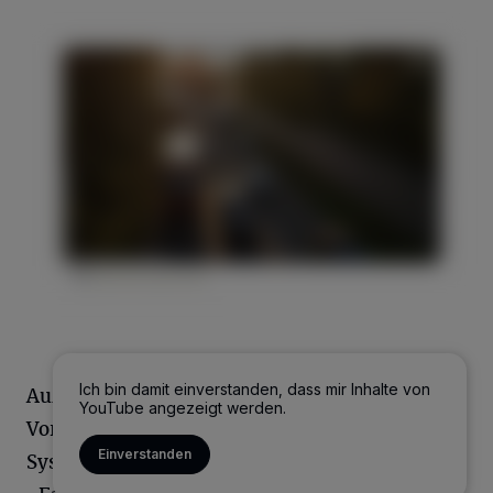
Ich bin damit einverstanden, dass mir Inhalte von
Außerdem gab es Informationsstände mit
YouTube angezeigt werden.
Vorführungen zu Bremswegen und Airbag-
Einverstanden
Systemen sowie einen Kradsimulator.