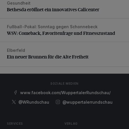
Gesundheit
Bethesda eröffnet ein innovatives Callcenter
Bethesda eröffnet ein innovatives Callcenter
Fußball-Pokal: Sonntag gegen Schonnebeck
WSV: Comeback, Favoritenfrage und Fitnesszustand
WSV: Comeback, Favoritenfrage und Fitnesszustand
Elberfeld
Ein neuer Brunnen für die Alte Freiheit
Ein neuer Brunnen für die Alte Freiheit
SOZIALE MEDIEN
www.facebook.com/WuppertalerRundschau/
@WRundschau
@wuppertalerrundschau
SERVICES
VERLAG