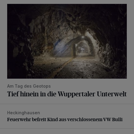
Tief hinein in die Wuppertaler Unterwelt
Am Tag des Geotops
Tief hinein in die Wuppertaler Unterwelt
Heckinghausen
Feuerwehr befreit Kind aus verschlossenem VW Bulli
Feuerwehr befreit Kind aus verschlossenem VW Bulli