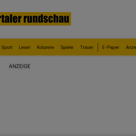
Sport
Leser
Kolumne
Spiele
Trauer
E-Paper
Anze