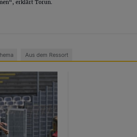
en“, erklärt Torun.
Thema
Aus dem Ressort
sage