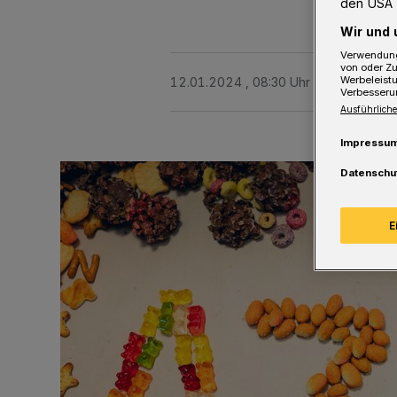
den USA 
Wir und 
Verwendung
von oder Zu
Werbeleist
12.01.2024 , 08:30 Uhr
2 Minuten Le
Verbesseru
Ausführliche
Impressu
Datenschu
E