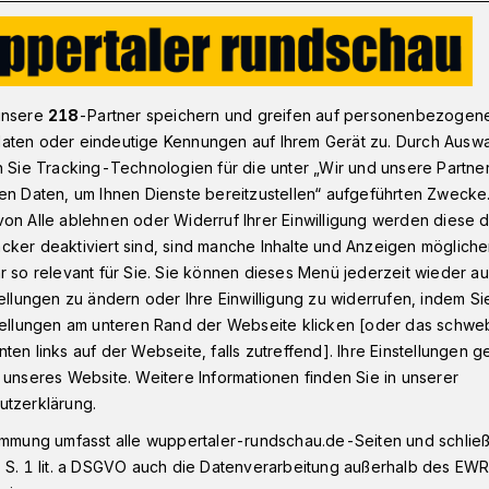
tze sind in Wuppertal unbesetzt
unsere
218
-Partner speichern und greifen auf personenbezogen
aten oder eindeutige Kennungen auf Ihrem Gerät zu. Durch Ausw
n Sie Tracking-Technologien für die unter „Wir und unsere Partne
en Daten, um Ihnen Dienste bereitzustellen“ aufgeführten Zwecke
ngsplätze in
on Alle ablehnen oder Widerruf Ihrer Einwilligung werden diese de
cker deaktiviert sind, sind manche Inhalte und Anzeigen möglich
nbesetzt
r so relevant für Sie. Sie können dieses Menü jederzeit wieder au
tellungen zu ändern oder Ihre Einwilligung zu widerrufen, indem Si
stellungen am unteren Rand der Webseite klicken [oder das schw
ten links auf der Webseite, falls zutreffend]. Ihre Einstellungen g
smarkt in Wuppertal steht unter Druck.
 unseres Website. Weitere Informationen finden Sie in unserer
ft Nahrung-Genuss-Gaststätten
utzerklärung.
er NGG registriert die Arbeitsagentur in
immung umfasst alle wuppertaler-rundschau.de-Seiten und schließt
sbildungsstellen – darunter auch in der
 S. 1 lit. a DSGVO auch die Datenverarbeitung außerhalb des EWR, 