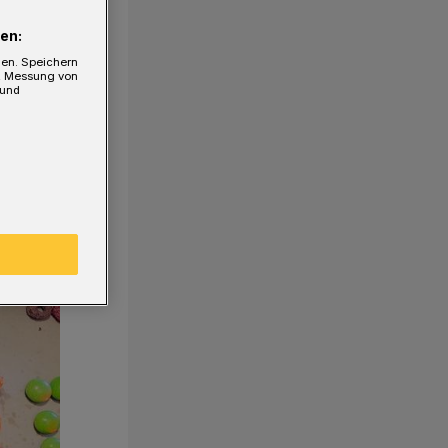
en:
gen. Speichern
e, Messung von
 und