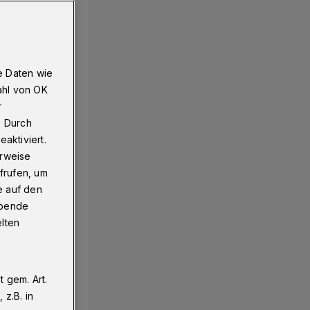
e Daten wie
ahl von OK
r
. Durch
aktiviert.
erweise
frufen, um
e auf den
ebende
elten
 gem. Art.
z.B. in