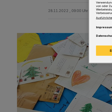
Verwendung
von oder Zu
Werbeleist
28.11.2022 , 09:00 Uhr
Eine Minute 
Verbesseru
Ausführliche
Impressu
Datenschu
E