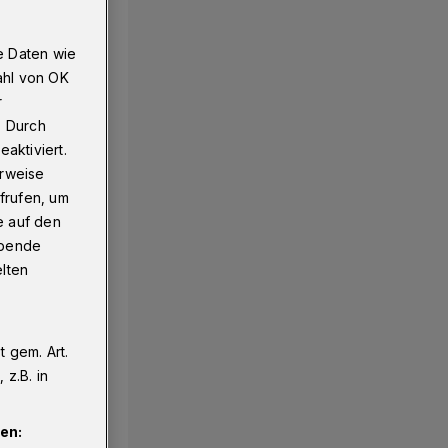
e Daten wie
ahl von OK
r
. Durch
aktiviert.
erweise
frufen, um
e auf den
ebende
elten
 gem. Art.
z.B. in
en: