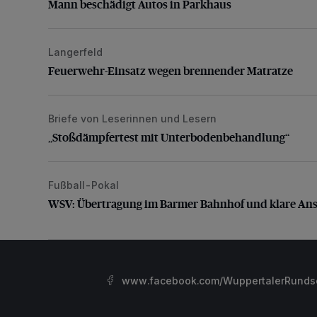
Mann beschädigt Autos in Parkhaus
Langerfeld
Feuerwehr-Einsatz wegen brennender Matratze
Feuerwehr-Einsatz wegen brennender Matratze
Briefe von Leserinnen und Lesern
„Stoßdämpfertest mit Unterbodenbehandlung“
„Stoßdämpfertest mit Unterbodenbehandlung“
Fußball-Pokal
WSV: Übertragung im Barmer Bahnhof und klare An
WSV: Übertragung im Barmer Bahnhof und klare An
www.facebook.com/WuppertalerRunds