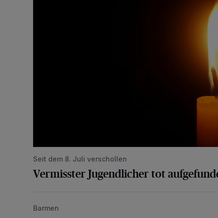
Seit dem 8. Juli verschollen
Vermisster Jugendlicher tot aufgefund
Barmen
Mann beschädigt Autos in Parkhaus