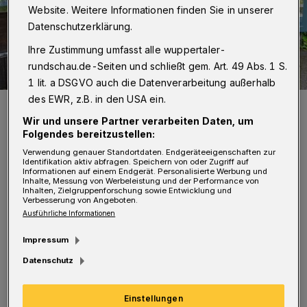
Website. Weitere Informationen finden Sie in unserer
Datenschutzerklärung.
Ihre Zustimmung umfasst alle wuppertaler-
rundschau.de-Seiten und schließt gem. Art. 49 Abs. 1 S.
1 lit. a DSGVO auch die Datenverarbeitung außerhalb
des EWR, z.B. in den USA ein.
Die Projektpartner vor dem neuen Infobereich.
Foto: Wupperverband/Benjamin Schaefer
Wir und unsere Partner verarbeiten Daten, um
Folgendes bereitzustellen:
Verwendung genauer Standortdaten. Endgeräteeigenschaften zur
Identifikation aktiv abfragen. Speichern von oder Zugriff auf
Informationen auf einem Endgerät. Personalisierte Werbung und
Inhalte, Messung von Werbeleistung und der Performance von
Inhalten, Zielgruppenforschung sowie Entwicklung und
E
Verbesserung von Angeboten.
in Wasserbassin wurde im Zoo mit
Ausführliche Informationen
Baumstämmen und Pflanzen zu einem
Impressum
Biotop umgestaltet. In Kooperation mit dem
Datenschutz
Wupperverband wurden zwei
Informationstafeln und Videoclips entwickelt.
Einstellungen