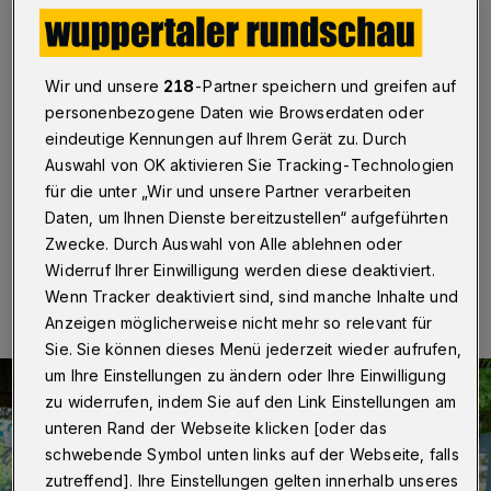
Wupper
Wuppertal
·
Mit einem neuen Infostandort möchten
der Grüne Zoo Wuppertal und den Wupperverband den
Wir und unsere
218
-Partner speichern und greifen auf
Menschen das Ökosystem Wupper näherbringen. Eine
personenbezogene Daten wie Browserdaten oder
Veranstaltung dazu gibt es am Freitag (2. August
eindeutige Kennungen auf Ihrem Gerät zu. Durch
2024) von 11 bis 17 Uhr im Rahmen einer
Auswahl von OK aktivieren Sie Tracking-Technologien
Sommerferienaktion im Tierpark an der Hubertusallee.
für die unter „Wir und unsere Partner verarbeiten
Daten, um Ihnen Dienste bereitzustellen“ aufgeführten
Zwecke. Durch Auswahl von Alle ablehnen oder
29.07.2024 , 15:38 Uhr
Eine Minute Lesezeit
Widerruf Ihrer Einwilligung werden diese deaktiviert.
Wenn Tracker deaktiviert sind, sind manche Inhalte und
Anzeigen möglicherweise nicht mehr so relevant für
Sie. Sie können dieses Menü jederzeit wieder aufrufen,
um Ihre Einstellungen zu ändern oder Ihre Einwilligung
zu widerrufen, indem Sie auf den Link Einstellungen am
unteren Rand der Webseite klicken [oder das
schwebende Symbol unten links auf der Webseite, falls
zutreffend]. Ihre Einstellungen gelten innerhalb unseres