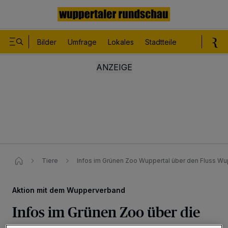
Bilder
Umfrage
Lokales
Stadtteile
Sport
Le
Tiere
Infos im Grünen Zoo Wuppertal über den Fluss W
Aktion mit dem Wupperverband
Infos im Grünen Zoo über die