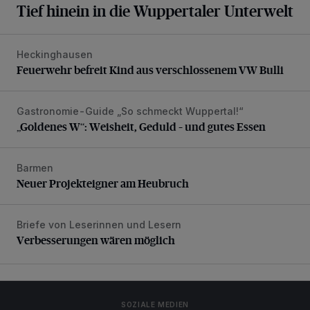
Tief hinein in die Wuppertaler Unterwelt
Heckinghausen
Feuerwehr befreit Kind aus verschlossenem VW Bulli
Feuerwehr befreit Kind aus verschlossenem VW Bulli
Gastronomie-Guide „So schmeckt Wuppertal!“
„Goldenes W“: Weisheit, Geduld – und gutes Essen
„Goldenes W“: Weisheit, Geduld – und gutes Essen
Barmen
Neuer Projekteigner am Heubruch
Neuer Projekteigner am Heubruch
Briefe von Leserinnen und Lesern
Verbesserungen wären möglich
Verbesserungen wären möglich
SOZIALE MEDIEN