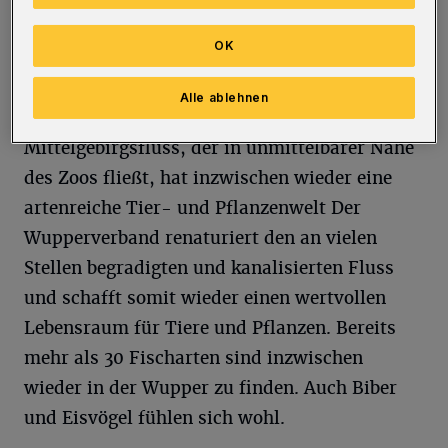
Sie informieren über die Wupper, ihr
Einzugsgebiet, ihre Tierwelt sowie die
OK
Renaturierung der Wupper.
Alle ablehnen
Der als „Bergischen Amazonas“ bezeichneten
Mittelgebirgsfluss, der in unmittelbarer Nähe
des Zoos fließt, hat inzwischen wieder eine
artenreiche Tier- und Pflanzenwelt Der
Wupperverband renaturiert den an vielen
Stellen begradigten und kanalisierten Fluss
und schafft somit wieder einen wertvollen
Lebensraum für Tiere und Pflanzen. Bereits
mehr als 30 Fischarten sind inzwischen
wieder in der Wupper zu finden. Auch Biber
und Eisvögel fühlen sich wohl.