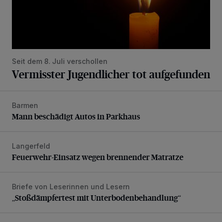
Seit dem 8. Juli verschollen
Vermisster Jugendlicher tot aufgefunden
Barmen
Mann beschädigt Autos in Parkhaus
Mann beschädigt Autos in Parkhaus
Langerfeld
Feuerwehr-Einsatz wegen brennender Matratze
Feuerwehr-Einsatz wegen brennender Matratze
Briefe von Leserinnen und Lesern
„Stoßdämpfertest mit Unterbodenbehandlung“
„Stoßdämpfertest mit Unterbodenbehandlung“