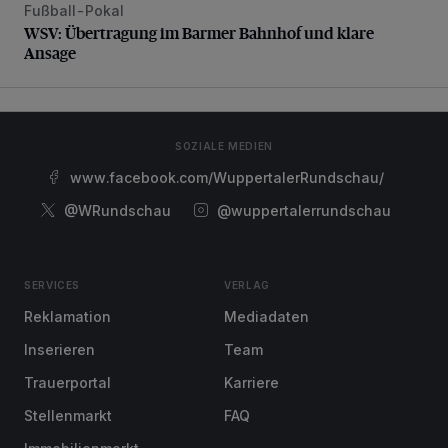
Fußball-Pokal
WSV: Übertragung im Barmer Bahnhof und klare Ansage
WSV: Übertragung im Barmer Bahnhof und klare
Ansage
SOZIALE MEDIEN
www.facebook.com/WuppertalerRundschau/
@WRundschau
@wuppertalerrundschau
SERVICES
VERLAG
Reklamation
Mediadaten
Inserieren
Team
Trauerportal
Karriere
Stellenmarkt
FAQ