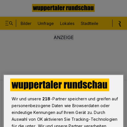
Bilder
Umfrage
Lokales
Stadtteile
Sport
Le
Tiere
Fliegende Ohren auf kurzen Beinen
Wir und unsere
218
-Partner speichern und greifen auf
personenbezogene Daten wie Browserdaten oder
Fliegende Ohren auf kurzen
eindeutige Kennungen auf Ihrem Gerät zu. Durch
Auswahl von OK aktivieren Sie Tracking-Technologien
Beinen
für die unter „Wir und unsere Partner verarbeiten