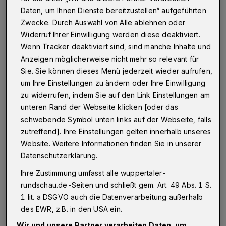
Daten, um Ihnen Dienste bereitzustellen“ aufgeführten
Wuppertal
·
Bobby-Car-Rennen auf der Hardt hatten
Zwecke. Durch Auswahl von Alle ablehnen oder
wir erst vor ein paar Wochen. Am Sonntag (6.
Widerruf Ihrer Einwilligung werden diese deaktiviert.
September 2015) geht es schon wieder unmotorisiert
Wenn Tracker deaktiviert sind, sind manche Inhalte und
um die Wette — allerdings nicht auf vier Rädern,
sondern auf vier kurzen Beinen.
Anzeigen möglicherweise nicht mehr so relevant für
Sie. Sie können dieses Menü jederzeit wieder aufrufen,
um Ihre Einstellungen zu ändern oder Ihre Einwilligung
zu widerrufen, indem Sie auf den Link Einstellungen am
30.08.2015 , 12:00 Uhr
Eine Minute Lesezeit
unteren Rand der Webseite klicken [oder das
schwebende Symbol unten links auf der Webseite, falls
zutreffend]. Ihre Einstellungen gelten innerhalb unseres
Website. Weitere Informationen finden Sie in unserer
Datenschutzerklärung.
Ihre Zustimmung umfasst alle wuppertaler-
rundschau.de-Seiten und schließt gem. Art. 49 Abs. 1 S.
Zum elften Mal steigt ab 11 Uhr das
1 lit. a DSGVO auch die Datenverarbeitung außerhalb
Dackelrennen auf dem Hundeplatz an der
des EWR, z.B. in den USA ein.
Buchenhofener Straße 69. Die Gruppe
Wir und unsere Partner verarbeiten Daten, um