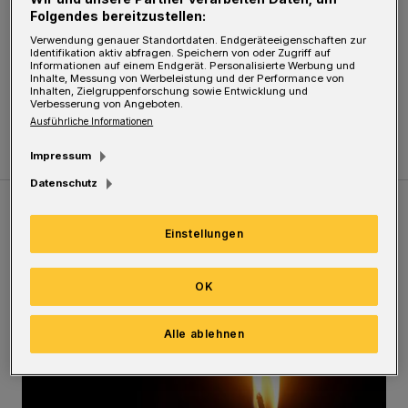
Folgendes bereitzustellen:
Wuppertal-Vohwinkel des Deutschen
Verwendung genauer Standortdaten. Endgeräteeigenschaften zur
Teckelclubs verspricht einen Spaß für Hund
Identifikation aktiv abfragen. Speichern von oder Zugriff auf
Informationen auf einem Endgerät. Personalisierte Werbung und
und Hundeführer — und dass auch andere
Inhalte, Messung von Werbeleistung und der Performance von
Inhalten, Zielgruppenforschung sowie Entwicklung und
Verbesserung von Angeboten.
Rassen eine Renn-Chance bekommen.
Ausführliche Informationen
Impressum
Datenschutz
Meistgelesen
Neueste Artikel
Zum Thema
Einstellungen
Vermisster Jugendlicher tot aufgefunden
OK
Alle ablehnen