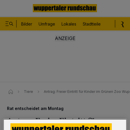
Bilder
Umfrage
Lokales
Stadtteile
Sport
Le
Tiere
Antrag: Freier Eintritt für Kinder im Grünen Zoo​ Wup
Rat entscheidet am Montag
Antrag: Freier Eintritt für