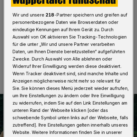
Kinder im Grünen Zoo
Wir und unsere
218
-Partner speichern und greifen auf
Wuppertal
·
Der Rat der Stadt Wuppertal entscheidet
personenbezogene Daten wie Browserdaten oder
am Montag (13. November 2023) über den Vorschlag,
ob Kinder bis einschließlich 14 Jahre künftig den
eindeutige Kennungen auf Ihrem Gerät zu. Durch
Grünen Zoo kostenlos besuchen dürfen. Die CDU
Auswahl von OK aktivieren Sie Tracking-Technologien
begrüßt den Vorschlag.
für die unter „Wir und unsere Partner verarbeiten
Daten, um Ihnen Dienste bereitzustellen“ aufgeführten
Zwecke. Durch Auswahl von Alle ablehnen oder
Widerruf Ihrer Einwilligung werden diese deaktiviert.
07.11.2023 , 13:21 Uhr
Eine Minute Lesezeit
Wenn Tracker deaktiviert sind, sind manche Inhalte und
Anzeigen möglicherweise nicht mehr so relevant für
Sie. Sie können dieses Menü jederzeit wieder aufrufen,
um Ihre Einstellungen zu ändern oder Ihre Einwilligung
zu widerrufen, indem Sie auf den Link Einstellungen am
unteren Rand der Webseite klicken [oder das
schwebende Symbol unten links auf der Webseite, falls
zutreffend]. Ihre Einstellungen gelten innerhalb unseres
Website. Weitere Informationen finden Sie in unserer