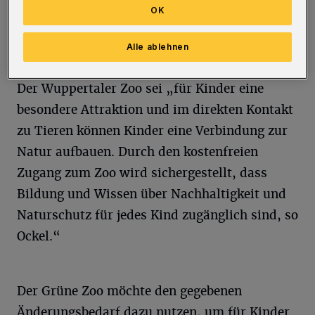
unmittelbar zu erleben“, so Ingelore Ockel
OK
(jugendpolitische Sprecherin der CDU-
Alle ablehnen
Fraktion).
Der Wuppertaler Zoo sei „für Kinder eine
besondere Attraktion und im direkten Kontakt
zu Tieren können Kinder eine Verbindung zur
Natur aufbauen. Durch den kostenfreien
Zugang zum Zoo wird sichergestellt, dass
Bildung und Wissen über Nachhaltigkeit und
Naturschutz für jedes Kind zugänglich sind, so
Ockel.“
Der Grüne Zoo möchte den gegebenen
Änderungsbedarf dazu nutzen, um für Kinder