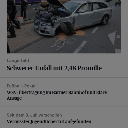
Langerfeld
Schwerer Unfall mit 2,48 Promille
Fußball-Pokal
WSV: Übertragung im Barmer Bahnhof und klare Ansage
WSV: Übertragung im Barmer Bahnhof und klare
Ansage
Seit dem 8. Juli verschollen
Vermisster Jugendlicher tot aufgefunden
Vermisster Jugendlicher tot aufgefunden