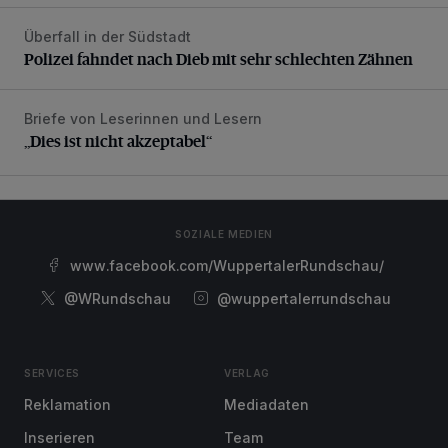
Überfall in der Südstadt
Polizei fahndet nach Dieb mit sehr schlechten Zähnen
Polizei fahndet nach Dieb mit sehr schlechten Zähnen
Briefe von Leserinnen und Lesern
„Dies ist nicht akzeptabel“
„Dies ist nicht akzeptabel“
SOZIALE MEDIEN
www.facebook.com/WuppertalerRundschau/
@WRundschau
@wuppertalerrundschau
SERVICES
VERLAG
Reklamation
Mediadaten
Inserieren
Team