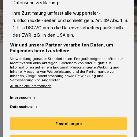
Datenschutzerklärung.
Ihre Zustimmung umfasst alle wuppertaler-
rundschau.de-Seiten und schließt gem. Art. 49 Abs. 1 S.
1 lit. a DSGVO auch die Datenverarbeitung außerhalb
des EWR, z.B. in den USA ein.
Wir und unsere Partner verarbeiten Daten, um
Die Elefanten Gus und Tuffi.
Folgendes bereitzustellen:
Foto: Zoo-Verein Wuppertall/Claudia Philipp
Verwendung genauer Standortdaten. Endgeräteeigenschaften zur
Identifikation aktiv abfragen. Speichern von oder Zugriff auf
Informationen auf einem Endgerät. Personalisierte Werbung und
Inhalte, Messung von Werbeleistung und der Performance von
Inhalten, Zielgruppenforschung sowie Entwicklung und
Verbesserung von Angeboten.
Ausführliche Informationen
„Das ist ein großartiges Angebot für Kinder
Impressum
und Familien. Denn Zoos spielten eine
Datenschutz
wichtige Rolle bei der Sensibilisierung von
Kindern und es bietet die Gelegenheit, die
Einstellungen
Artenvielfalt und deren Lebensräume