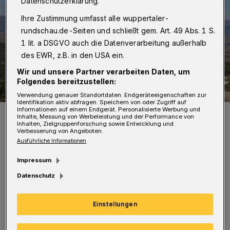
Datenschutzerklärung.
Ihre Zustimmung umfasst alle wuppertaler-
rundschau.de-Seiten und schließt gem. Art. 49 Abs. 1 S.
1 lit. a DSGVO auch die Datenverarbeitung außerhalb
des EWR, z.B. in den USA ein.
Wir und unsere Partner verarbeiten Daten, um
Folgendes bereitzustellen:
Verwendung genauer Standortdaten. Endgeräteeigenschaften zur
Identifikation aktiv abfragen. Speichern von oder Zugriff auf
Informationen auf einem Endgerät. Personalisierte Werbung und
Aufnahme aus dem mexikanischen Bundesstaat Jalisco.
Inhalte, Messung von Werbeleistung und der Performance von
Inhalten, Zielgruppenforschung sowie Entwicklung und
Foto: André Zieschank
Verbesserung von Angeboten.
Ausführliche Informationen
Impressum
Datenschutz
Z
ieschank ist einer der profiliertesten
Kiefern-Spezialisten Deutschlands. Seit
Einstellungen
1992 sammelt er Zapfen an den