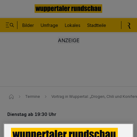
Bilder
Umfrage
Lokales
Stadtteile
Sport
Le
Termine
Vortrag in Wuppertal: „Drogen, Chili und Konifer
Dienstag ab 19:30 Uhr
Vortrag: „Drogen, Chili und