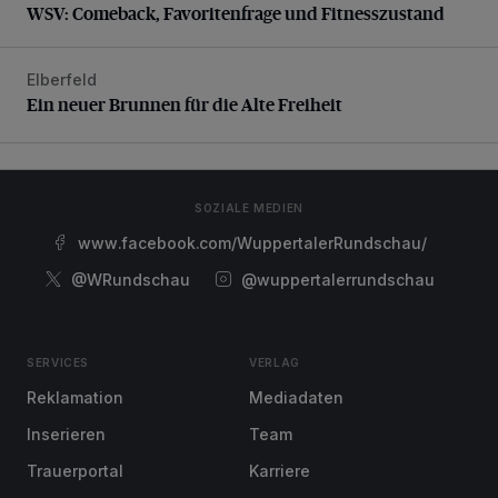
WSV: Comeback, Favoritenfrage und Fitnesszustand
Elberfeld
Ein neuer Brunnen für die Alte Freiheit
Ein neuer Brunnen für die Alte Freiheit
SOZIALE MEDIEN
www.facebook.com/WuppertalerRundschau/
@WRundschau
@wuppertalerrundschau
SERVICES
VERLAG
Reklamation
Mediadaten
Inserieren
Team
Trauerportal
Karriere