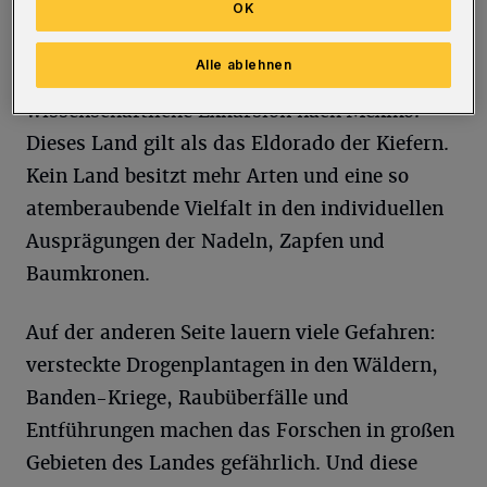
OK
Naturstandorten weltweit, hält Vorträge und
betreibt eine Website. Nach intensiven
Alle ablehnen
Vorbereitungen unternahm er 2023 eine
wissenschaftliche Exkursion nach Mexiko.
Dieses Land gilt als das Eldorado der Kiefern.
Kein Land besitzt mehr Arten und eine so
atemberaubende Vielfalt in den individuellen
Ausprägungen der Nadeln, Zapfen und
Baumkronen.
Auf der anderen Seite lauern viele Gefahren:
versteckte Drogenplantagen in den Wäldern,
Banden-Kriege, Raubüberfälle und
Entführungen machen das Forschen in großen
Gebieten des Landes gefährlich. Und diese