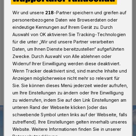
Koniferen“
Wir und unsere
218
-Partner speichern und greifen auf
Wuppertal
·
In der Station Natur und Umwelt
personenbezogene Daten wie Browserdaten oder
(Jägerhofstraße 229) findet am Dienstag (12. März
eindeutige Kennungen auf Ihrem Gerät zu. Durch
2024) ab 19:30 Uhr ein Vortrag der Botanischen
Sektion des Naturwissenschaftlichen Vereins statt.
Auswahl von OK aktivieren Sie Tracking-Technologien
André Zieschank (Kaarst) berichtet über seine Reise
für die unter „Wir und unsere Partner verarbeiten
unter dem Titel „Drogen, Chili und Koniferen“ über eine
Daten, um Ihnen Dienste bereitzustellen“ aufgeführten
abenteuerliche Zapfenjagd durch Mexiko.
Zwecke. Durch Auswahl von Alle ablehnen oder
Widerruf Ihrer Einwilligung werden diese deaktiviert.
Wenn Tracker deaktiviert sind, sind manche Inhalte und
Anzeigen möglicherweise nicht mehr so relevant für
12.03.2024 , 07:00 Uhr
Eine Minute Lesezeit
Sie. Sie können dieses Menü jederzeit wieder aufrufen,
um Ihre Einstellungen zu ändern oder Ihre Einwilligung
zu widerrufen, indem Sie auf den Link Einstellungen am
unteren Rand der Webseite klicken [oder das
schwebende Symbol unten links auf der Webseite, falls
zutreffend]. Ihre Einstellungen gelten innerhalb unseres
Website. Weitere Informationen finden Sie in unserer