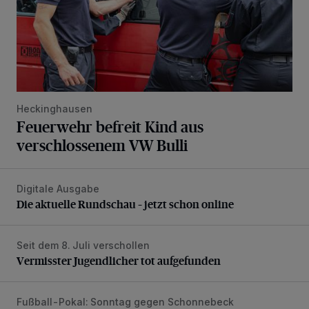
Heckinghausen
Feuerwehr befreit Kind aus
verschlossenem VW Bulli
Digitale Ausgabe
Die aktuelle Rundschau – jetzt schon online
Die aktuelle Rundschau – jetzt schon online
Seit dem 8. Juli verschollen
Vermisster Jugendlicher tot aufgefunden
Vermisster Jugendlicher tot aufgefunden
Fußball-Pokal: Sonntag gegen Schonnebeck
WSV: Comeback, Favoritenfrage und Fitnesszustand