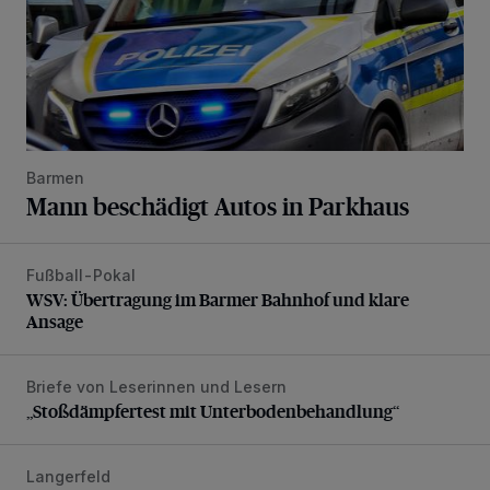
Barmen
Mann beschädigt Autos in Parkhaus
Fußball-Pokal
WSV: Übertragung im Barmer Bahnhof und klare Ansage
WSV: Übertragung im Barmer Bahnhof und klare
Ansage
Briefe von Leserinnen und Lesern
„Stoßdämpfertest mit Unterbodenbehandlung“
„Stoßdämpfertest mit Unterbodenbehandlung“
Langerfeld
Schwerer Unfall mit 2,48 Promille