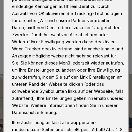
Wuppertal
·
Am Toelleturm steigt am Sonntag (17.
eindeutige Kennungen auf Ihrem Gerät zu. Durch
September 2023) das letzte Open-air-Konzert in
Auswahl von OK aktivieren Sie Tracking-Technologien
diesem Jahr. Ab 14 Uhr musiziert das Quintett „Jazz im
für die unter „Wir und unsere Partner verarbeiten
Ohr“ als Gast des Barmer Verschönerungsvereins.
Daten, um Ihnen Dienste bereitzustellen“ aufgeführten
Zwecke. Durch Auswahl von Alle ablehnen oder
Widerruf Ihrer Einwilligung werden diese deaktiviert.
16.09.2023 , 14:00 Uhr
Eine Minute Lesezeit
Wenn Tracker deaktiviert sind, sind manche Inhalte und
Anzeigen möglicherweise nicht mehr so relevant für
Sie. Sie können dieses Menü jederzeit wieder aufrufen,
um Ihre Einstellungen zu ändern oder Ihre Einwilligung
zu widerrufen, indem Sie auf den Link Einstellungen am
unteren Rand der Webseite klicken [oder das
schwebende Symbol unten links auf der Webseite, falls
zutreffend]. Ihre Einstellungen gelten innerhalb unseres
Website. Weitere Informationen finden Sie in unserer
Datenschutzerklärung.
Ihre Zustimmung umfasst alle wuppertaler-
rundschau.de-Seiten und schließt gem. Art. 49 Abs. 1 S.