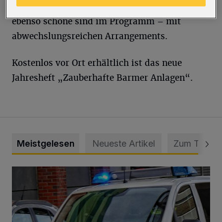
blame me“ sowie weniger bekannte, aber
ebenso schöne sind im Programm – mit
abwechslungsreichen Arrangements.
Kostenlos vor Ort erhältlich ist das neue
Jahresheft „Zauberhafte Barmer Anlagen“.
Meistgelesen
Neueste Artikel
Zum Thema
Mann beschädigt Autos in Parkhaus