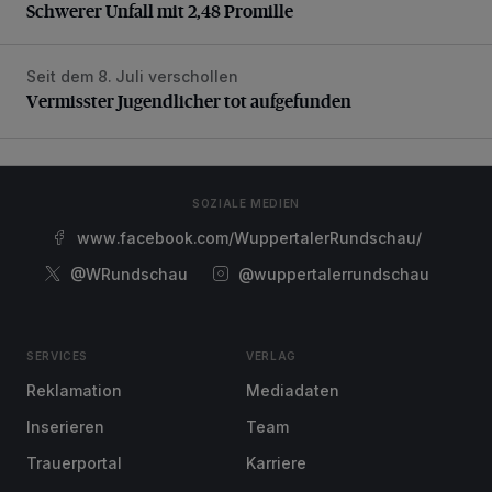
Schwerer Unfall mit 2,48 Promille
Seit dem 8. Juli verschollen
Vermisster Jugendlicher tot aufgefunden
Vermisster Jugendlicher tot aufgefunden
SOZIALE MEDIEN
www.facebook.com/WuppertalerRundschau/
@WRundschau
@wuppertalerrundschau
SERVICES
VERLAG
Reklamation
Mediadaten
Inserieren
Team
Trauerportal
Karriere