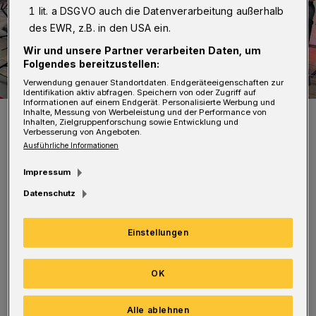
1 lit. a DSGVO auch die Datenverarbeitung außerhalb
des EWR, z.B. in den USA ein.
Wir und unsere Partner verarbeiten Daten, um
Folgendes bereitzustellen:
Verwendung genauer Standortdaten. Endgeräteeigenschaften zur
Identifikation aktiv abfragen. Speichern von oder Zugriff auf
Informationen auf einem Endgerät. Personalisierte Werbung und
Inhalte, Messung von Werbeleistung und der Performance von
Von li.: Uwe Stuckmann (Piano), Herbert Schneider (Saxophon),
Inhalten, Zielgruppenforschung sowie Entwicklung und
Bernd Pitzer (Kontrabass), Cornelia Fleschke (Posaune) und Jürgen
Verbesserung von Angeboten.
Schmidt (Schlagzeug).
Ausführliche Informationen
Foto: Jazz im Ohr
Impressum
Datenschutz
Einstellungen
Seit der Gründung der Wuppertaler Band in
Wuppertal besteht das Repertoire aus Jazz-
OK
Standards in verschiedenen Stilrichtungen.
Titel wie „Fly me to the moon“ und „Don’t
Alle ablehnen