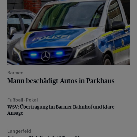
Barmen
Mann beschädigt Autos in Parkhaus
Fußball-Pokal
WSV: Übertragung im Barmer Bahnhof und klare Ansage
WSV: Übertragung im Barmer Bahnhof und klare
Ansage
Langerfeld
Schwerer Unfall mit 2,48 Promille