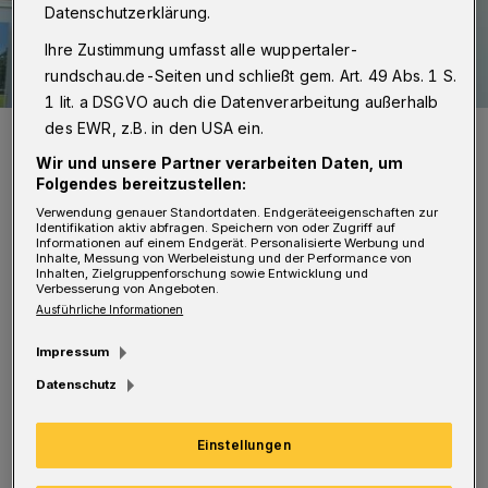
Datenschutzerklärung.
Ihre Zustimmung umfasst alle wuppertaler-
rundschau.de-Seiten und schließt gem. Art. 49 Abs. 1 S.
1 lit. a DSGVO auch die Datenverarbeitung außerhalb
des EWR, z.B. in den USA ein.
Dr. Carsten Gerhardt.
Foto: Wuppertaler Rundschau
Wir und unsere Partner verarbeiten Daten, um
Folgendes bereitzustellen:
Verwendung genauer Standortdaten. Endgeräteeigenschaften zur
Identifikation aktiv abfragen. Speichern von oder Zugriff auf
Informationen auf einem Endgerät. Personalisierte Werbung und
Inhalte, Messung von Werbeleistung und der Performance von
A
Inhalten, Zielgruppenforschung sowie Entwicklung und
Verbesserung von Angeboten.
m Gaskessel in Heckinghausen, unweit
Ausführliche Informationen
der Stelle, an dem Friedrich Bayer mit
Impressum
seinen Farbenfabriken im 19. Jahrhundert in
Datenschutz
die Industrialisierung startete, beginnt die
fünfte industrielle Revolution. Zumindest
Einstellungen
wenn es nach Dr. Carsten Gerhardt geht. Der