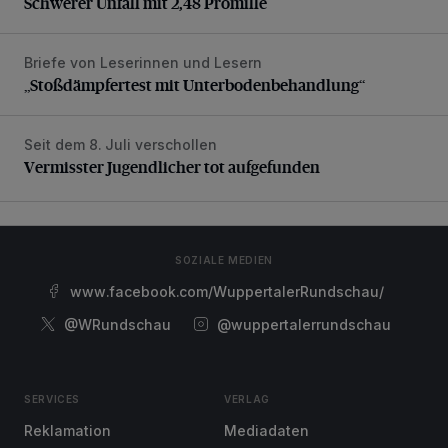
Schwerer Unfall mit 2,48 Promille
Briefe von Leserinnen und Lesern
„Stoßdämpfertest mit Unterbodenbehandlung“
„Stoßdämpfertest mit Unterbodenbehandlung“
Seit dem 8. Juli verschollen
Vermisster Jugendlicher tot aufgefunden
Vermisster Jugendlicher tot aufgefunden
SOZIALE MEDIEN
www.facebook.com/WuppertalerRundschau/
@WRundschau
@wuppertalerrundschau
SERVICES
VERLAG
Reklamation
Mediadaten