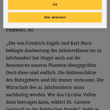
Begründer der „Wuppertalbewegung“ hat das
OK
Circular Valley ins Leben gerufen, dessen
Schirmherr der Wirtschaftsminister des
Alle ablehnen
Landes Nordrhein-Westfalen, Andreas
Pinkwart, ist.
„Die von Friedrich Engels und Karl Marx
beklagte Ausbeutung der Arbeiterklasse im 19.
Jahrhundert hat längst auch auf die
Ressourcen unseres Planeten übergegriffen.
Doch diese sind endlich. Die Kohlenschätze
des Ruhrgebiets sind für immer verbrannt. Die
Wirtschaft des 21. Jahrhunderts muss
nachhaltig werden. Wie das Circular Valley
dazu beitragen kann, erklärt Dr. Carsten
Gerhardt in der Politischen Runde“, heißt es