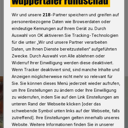
Circular Valley?
Wir und unsere
218
-Partner speichern und greifen auf
Wuppertal
·
Die Politischen Runde der Bergischen
VHS debattiert am Montag (15. November 2021) ab
personenbezogene Daten wie Browserdaten oder
19:30 Uhr das Projekt Circular Valley.
eindeutige Kennungen auf Ihrem Gerät zu. Durch
Auswahl von OK aktivieren Sie Tracking-Technologien
für die unter „Wir und unsere Partner verarbeiten
Daten, um Ihnen Dienste bereitzustellen“ aufgeführten
10.11.2021 , 09:30 Uhr
Eine Minute Lesezeit
Zwecke. Durch Auswahl von Alle ablehnen oder
Widerruf Ihrer Einwilligung werden diese deaktiviert.
Wenn Tracker deaktiviert sind, sind manche Inhalte und
Anzeigen möglicherweise nicht mehr so relevant für
Sie. Sie können dieses Menü jederzeit wieder aufrufen,
um Ihre Einstellungen zu ändern oder Ihre Einwilligung
zu widerrufen, indem Sie auf den Link Einstellungen am
unteren Rand der Webseite klicken [oder das
schwebende Symbol unten links auf der Webseite, falls
zutreffend]. Ihre Einstellungen gelten innerhalb unseres
Website. Weitere Informationen finden Sie in unserer