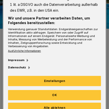
1 lit. a DSGVO auch die Datenverarbeitung außerhalb
des EWR, z.B. in den USA ein.
Wir und unsere Partner verarbeiten Daten, um
Folgendes bereitzustellen:
Verwendung genauer Standortdaten. Endgeräteeigenschaften zur
Identifikation aktiv abfragen. Speichern von oder Zugriff auf
Nicht Menschen, sondern Hunde dürfen am Sonntag im Freibad
Informationen auf einem Endgerät. Personalisierte Werbung und
Eckbusch schwimmen.
Inhalte, Messung von Werbeleistung und der Performance von
Foto: Max Höllwarth
Inhalten, Zielgruppenforschung sowie Entwicklung und
Verbesserung von Angeboten.
Ausführliche Informationen
Impressum
Datenschutz
Am Sonntag (22. September 2019) können
Vierbeiner samt Herrchen und Frauchen von 13
Einstellungen
bis 17 Uhr einen feuchtfröhlichen Tag im
Freibad verbringen. Der Eintritt kostet 4 Euro
OK
pro Hund, das Wasser wird anschließend
Alle ablehnen