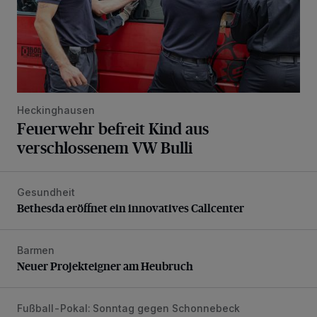
Heckinghausen
Feuerwehr befreit Kind aus
verschlossenem VW Bulli
Gesundheit
Bethesda eröffnet ein innovatives Callcenter
Bethesda eröffnet ein innovatives Callcenter
Barmen
Neuer Projekteigner am Heubruch
Neuer Projekteigner am Heubruch
Fußball-Pokal: Sonntag gegen Schonnebeck
WSV: Comeback, Favoritenfrage und Fitnesszustand