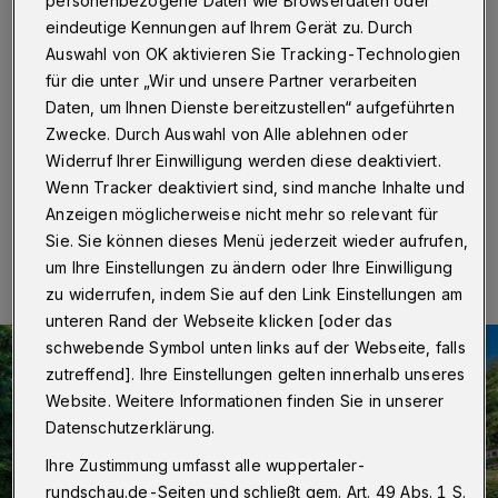
personenbezogene Daten wie Browserdaten oder
Wuppertal
·
Die Badesaison im Freibad Eckbusch ist
eindeutige Kennungen auf Ihrem Gerät zu. Durch
mittlerweile beendet, dennoch bieten Förderverein und
Auswahl von OK aktivieren Sie Tracking-Technologien
Betreibergesellschaft noch zwei weitere
für die unter „Wir und unsere Partner verarbeiten
Veranstaltungen zum Ende der Saison an. Auch in
Daten, um Ihnen Dienste bereitzustellen“ aufgeführten
diesem Jahr wird zum Saisonabschluss zum mittlerweile
sechsten Mal ein Hundeschwimmen veranstaltet.
Zwecke. Durch Auswahl von Alle ablehnen oder
Widerruf Ihrer Einwilligung werden diese deaktiviert.
Wenn Tracker deaktiviert sind, sind manche Inhalte und
Anzeigen möglicherweise nicht mehr so relevant für
18.09.2019 , 18:00 Uhr
Eine Minute Lesezeit
Sie. Sie können dieses Menü jederzeit wieder aufrufen,
um Ihre Einstellungen zu ändern oder Ihre Einwilligung
zu widerrufen, indem Sie auf den Link Einstellungen am
unteren Rand der Webseite klicken [oder das
schwebende Symbol unten links auf der Webseite, falls
zutreffend]. Ihre Einstellungen gelten innerhalb unseres
Website. Weitere Informationen finden Sie in unserer
Datenschutzerklärung.
Ihre Zustimmung umfasst alle wuppertaler-
rundschau.de-Seiten und schließt gem. Art. 49 Abs. 1 S.