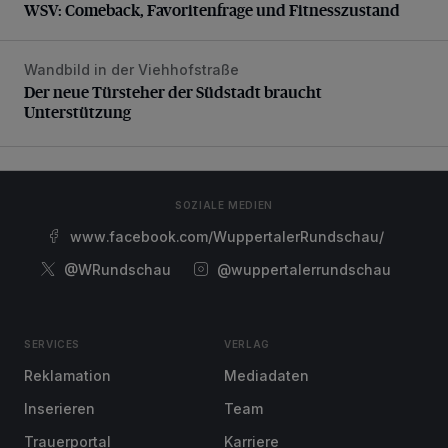
WSV: Comeback, Favoritenfrage und Fitnesszustand
Wandbild in der Viehhofstraße
Der neue Türsteher der Südstadt braucht Unterstützung
Der neue Türsteher der Südstadt braucht
Unterstützung
SOZIALE MEDIEN
www.facebook.com/WuppertalerRundschau/
@WRundschau
@wuppertalerrundschau
SERVICES
VERLAG
Reklamation
Mediadaten
Inserieren
Team
Trauerportal
Karriere