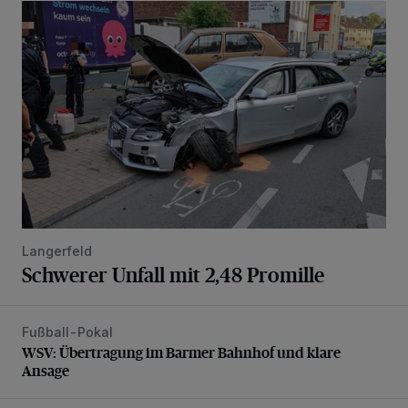
Schwerer Unfall mit 2,48 Promille
Langerfeld
Schwerer Unfall mit 2,48 Promille
Fußball-Pokal
WSV: Übertragung im Barmer Bahnhof und klare Ansage
WSV: Übertragung im Barmer Bahnhof und klare
Ansage