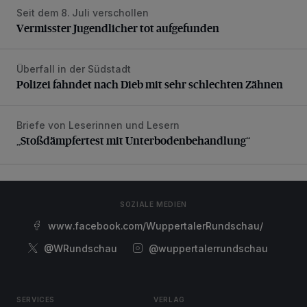
Seit dem 8. Juli verschollen
Vermisster Jugendlicher tot aufgefunden
Vermisster Jugendlicher tot aufgefunden
Überfall in der Südstadt
Polizei fahndet nach Dieb mit sehr schlechten Zähnen
Polizei fahndet nach Dieb mit sehr schlechten Zähnen
Briefe von Leserinnen und Lesern
„Stoßdämpfertest mit Unterbodenbehandlung“
„Stoßdämpfertest mit Unterbodenbehandlung“
SOZIALE MEDIEN
www.facebook.com/WuppertalerRundschau/
@WRundschau
@wuppertalerrundschau
SERVICES
VERLAG