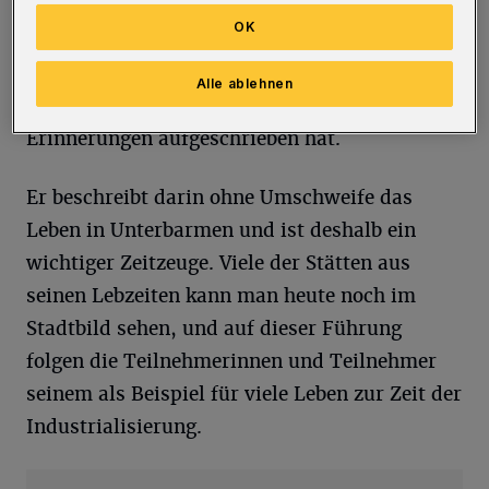
Französischen Krieg als Soldat. Dann
OK
wanderte er nach Milwaukee in den USA aus
und konnte sich neu entfalten. Keine seltene
Alle ablehnen
Vita – die Enters allerdings in seinen
Erinnerungen aufgeschrieben hat.
Er beschreibt darin ohne Umschweife das
Leben in Unterbarmen und ist deshalb ein
wichtiger Zeitzeuge. Viele der Stätten aus
seinen Lebzeiten kann man heute noch im
Stadtbild sehen, und auf dieser Führung
folgen die Teilnehmerinnen und Teilnehmer
seinem als Beispiel für viele Leben zur Zeit der
Industrialisierung.