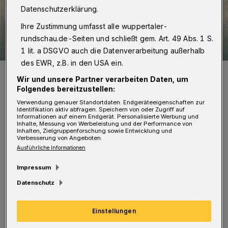
Datenschutzerklärung.
Ihre Zustimmung umfasst alle wuppertaler-
rundschau.de-Seiten und schließt gem. Art. 49 Abs. 1 S.
1 lit. a DSGVO auch die Datenverarbeitung außerhalb
des EWR, z.B. in den USA ein.
Bild von Hermann Enters auf dem gleichnamigen Buch von Klaus
Goebel.
Wir und unsere Partner verarbeiten Daten, um
Folgendes bereitzustellen:
Foto: Böhlau-Verlag
Verwendung genauer Standortdaten. Endgeräteeigenschaften zur
Identifikation aktiv abfragen. Speichern von oder Zugriff auf
Informationen auf einem Endgerät. Personalisierte Werbung und
Inhalte, Messung von Werbeleistung und der Performance von
Inhalten, Zielgruppenforschung sowie Entwicklung und
Verbesserung von Angeboten.
Ausführliche Informationen
Der in Unterbarmen geborene Hermann Enters
Impressum
wuchs zur Zeit der Frühindustrialisierung auf.
Datenschutz
Keine leichte Zeit, in der viele Schattenseiten
den Alltag prägten. Er arbeitete als
Einstellungen
Maschinenschlosser und erlebte den Deutsch-