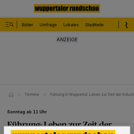
Bilder
Umfrage
Lokales
Stadtteile
Sport
Le
Termine
Führung in Wuppertal: Leben zur Zeit der Industri
Sonntag ab 11 Uhr
Führung: Leben zur Zeit der