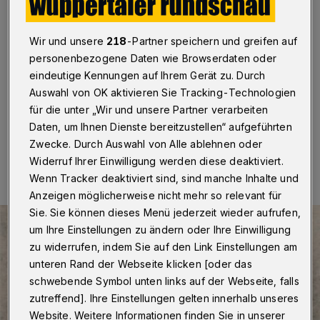
Industrialisierung
Wuppertal
·
„Hermann Enters – ein Zeitzeuge der
Wir und unsere
218
-Partner speichern und greifen auf
Industrialisierung berichtet“ heißt eine Stadtführung mit
personenbezogene Daten wie Browserdaten oder
Michael Dietz, die am Sonntag (3. September 2023)
eindeutige Kennungen auf Ihrem Gerät zu. Durch
um 11 Uhr beginnt.
Auswahl von OK aktivieren Sie Tracking-Technologien
für die unter „Wir und unsere Partner verarbeiten
Daten, um Ihnen Dienste bereitzustellen“ aufgeführten
29.08.2023 , 09:45 Uhr
Eine Minute Lesezeit
Zwecke. Durch Auswahl von Alle ablehnen oder
Widerruf Ihrer Einwilligung werden diese deaktiviert.
Wenn Tracker deaktiviert sind, sind manche Inhalte und
Anzeigen möglicherweise nicht mehr so relevant für
Sie. Sie können dieses Menü jederzeit wieder aufrufen,
um Ihre Einstellungen zu ändern oder Ihre Einwilligung
zu widerrufen, indem Sie auf den Link Einstellungen am
unteren Rand der Webseite klicken [oder das
schwebende Symbol unten links auf der Webseite, falls
zutreffend]. Ihre Einstellungen gelten innerhalb unseres
Website. Weitere Informationen finden Sie in unserer