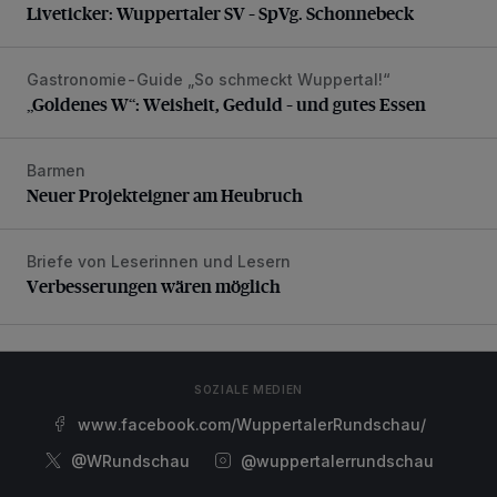
Liveticker: Wuppertaler SV – SpVg. Schonnebeck
Gastronomie-Guide „So schmeckt Wuppertal!“
„Goldenes W“: Weisheit, Geduld – und gutes Essen
„Goldenes W“: Weisheit, Geduld – und gutes Essen
Barmen
Neuer Projekteigner am Heubruch
Neuer Projekteigner am Heubruch
Briefe von Leserinnen und Lesern
Verbesserungen wären möglich
Verbesserungen wären möglich
SOZIALE MEDIEN
www.facebook.com/WuppertalerRundschau/
@WRundschau
@wuppertalerrundschau