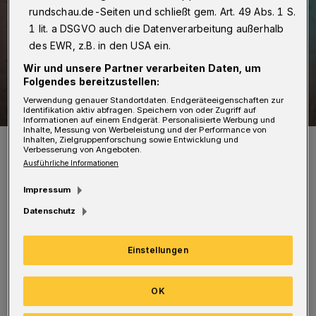
rundschau.de-Seiten und schließt gem. Art. 49 Abs. 1 S.
1 lit. a DSGVO auch die Datenverarbeitung außerhalb
des EWR, z.B. in den USA ein.
Wir und unsere Partner verarbeiten Daten, um
Folgendes bereitzustellen:
Verwendung genauer Standortdaten. Endgeräteeigenschaften zur
Identifikation aktiv abfragen. Speichern von oder Zugriff auf
Informationen auf einem Endgerät. Personalisierte Werbung und
Inhalte, Messung von Werbeleistung und der Performance von
Inhalten, Zielgruppenforschung sowie Entwicklung und
Moderator Falk Schug.
Verbesserung von Angeboten.
Foto: Niko Neithardt
Ausführliche Informationen
Impressum
Datenschutz
Im Rahmen der Tour geht es vor allem um die
Einstellungen
Grundidee der Stand-up-Comedy: live
auftreten und das Publikum unmittelbar
OK
ansprechen. „NightWash“ ist die Kult-Marke