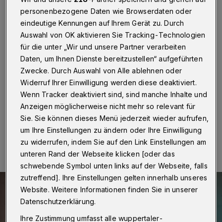
Hauptbahnhof
personenbezogene Daten wie Browserdaten oder
eindeutige Kennungen auf Ihrem Gerät zu. Durch
Wuppertal
·
Alles fing in einem kleinen Kölner
Auswahl von OK aktivieren Sie Tracking-Technologien
Waschsalon an. Dieses Jahr erobert das Stand-up-
Comedy-Format „NightWash“ große Bahnhofshallen.
für die unter „Wir und unsere Partner verarbeiten
In Wuppertal geht es am Donnerstag (24. August
Daten, um Ihnen Dienste bereitzustellen“ aufgeführten
2023) um 19 Uhr los. Mit dabei sind Ben Schafmeister
Zwecke. Durch Auswahl von Alle ablehnen oder
und Tony Bauer. Die Moderation übernimmt Falk
Widerruf Ihrer Einwilligung werden diese deaktiviert.
Schug.
Wenn Tracker deaktiviert sind, sind manche Inhalte und
Anzeigen möglicherweise nicht mehr so relevant für
Sie. Sie können dieses Menü jederzeit wieder aufrufen,
24.08.2023 , 09:00 Uhr
Eine Minute Lesezeit
um Ihre Einstellungen zu ändern oder Ihre Einwilligung
zu widerrufen, indem Sie auf den Link Einstellungen am
unteren Rand der Webseite klicken [oder das
schwebende Symbol unten links auf der Webseite, falls
zutreffend]. Ihre Einstellungen gelten innerhalb unseres
Website. Weitere Informationen finden Sie in unserer
Datenschutzerklärung.
Ihre Zustimmung umfasst alle wuppertaler-