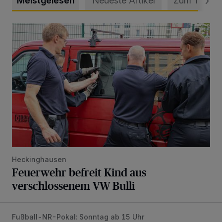
Meistgelesen
Neueste Artikel
Zum Thema
Feuerwehr befreit Kind aus verschlossenem VW Bulli
Heckinghausen
Feuerwehr befreit Kind aus
verschlossenem VW Bulli
Fußball-NR-Pokal: Sonntag ab 15 Uhr
Liveticker: Wuppertaler SV – SpVg. Schonnebeck