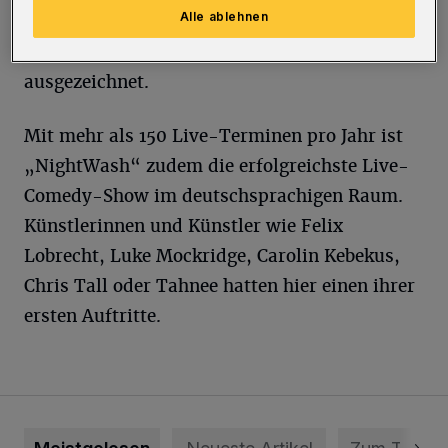
Alle ablehnen
für Comedy in Deutschland und wurde 2016
mit dem Deutschen Comedy-Preis
ausgezeichnet.
Mit mehr als 150 Live-Terminen pro Jahr ist
„NightWash“ zudem die erfolgreichste Live-
Comedy-Show im deutschsprachigen Raum.
Künstlerinnen und Künstler wie Felix
Lobrecht, Luke Mockridge, Carolin Kebekus,
Chris Tall oder Tahnee hatten hier einen ihrer
ersten Auftritte.