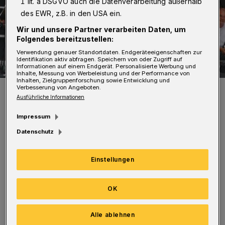
1 lit. a DSGVO auch die Datenverarbeitung außerhalb
des EWR, z.B. in den USA ein.
Wir und unsere Partner verarbeiten Daten, um
Folgendes bereitzustellen:
Verwendung genauer Standortdaten. Endgeräteeigenschaften zur
Identifikation aktiv abfragen. Speichern von oder Zugriff auf
Informationen auf einem Endgerät. Personalisierte Werbung und
Inhalte, Messung von Werbeleistung und der Performance von
Inhalten, Zielgruppenforschung sowie Entwicklung und
Verbesserung von Angeboten.
Striekspöen-Frontmann und Kultfigur Paul Decker sagt mit seinen
Jungs (li. Atti Reinartz) tschö.
Ausführliche Informationen
Foto: Wuppertaler Rundschau
Impressum
Datenschutz
Einstellungen
Wuppertals beliebteste Mundartband legt
einen letzten großen Auftritt unter dem Motto
OK
„Danke für den Applaus“ hin und hat dazu
Alle ablehnen
mit Meelman, der Band Bollerkopp, dem