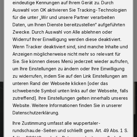
Striekspöen
eindeutige Kennungen auf Ihrem Gerät zu. Durch
Auswahl von OK aktivieren Sie Tracking-Technologien
Wuppertal
·
Um 18 Uhr beginnt am Samstag (12.
für die unter „Wir und unsere Partner verarbeiten
August 2023) bei freiem Eintritt auf dem
Daten, um Ihnen Dienste bereitzustellen“ aufgeführten
Laurentiusplatz das Abschiedskonzert der Striekspöen.
Zwecke. Durch Auswahl von Alle ablehnen oder
Widerruf Ihrer Einwilligung werden diese deaktiviert.
Wenn Tracker deaktiviert sind, sind manche Inhalte und
Anzeigen möglicherweise nicht mehr so relevant für
12.08.2023 , 10:00 Uhr
Eine Minute Lesezeit
Sie. Sie können dieses Menü jederzeit wieder aufrufen,
um Ihre Einstellungen zu ändern oder Ihre Einwilligung
zu widerrufen, indem Sie auf den Link Einstellungen am
unteren Rand der Webseite klicken [oder das
schwebende Symbol unten links auf der Webseite, falls
zutreffend]. Ihre Einstellungen gelten innerhalb unseres
Website. Weitere Informationen finden Sie in unserer
Datenschutzerklärung.
Ihre Zustimmung umfasst alle wuppertaler-
rundschau.de-Seiten und schließt gem. Art. 49 Abs. 1 S.