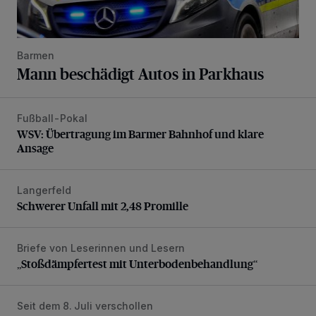
Barmen
Mann beschädigt Autos in Parkhaus
Fußball-Pokal
WSV: Übertragung im Barmer Bahnhof und klare Ansage
WSV: Übertragung im Barmer Bahnhof und klare
Ansage
Langerfeld
Schwerer Unfall mit 2,48 Promille
Schwerer Unfall mit 2,48 Promille
Briefe von Leserinnen und Lesern
„Stoßdämpfertest mit Unterbodenbehandlung“
„Stoßdämpfertest mit Unterbodenbehandlung“
Seit dem 8. Juli verschollen
Vermisster Jugendlicher tot aufgefunden