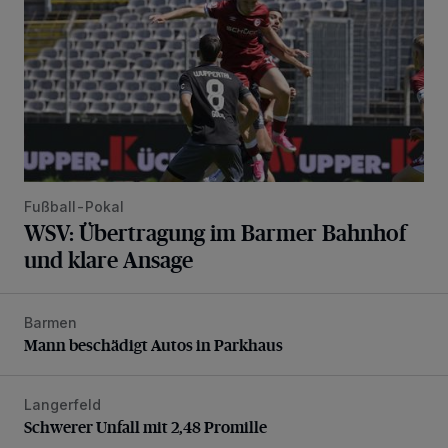
Fußball-Pokal
WSV: Übertragung im Barmer Bahnhof
und klare Ansage
Barmen
Mann beschädigt Autos in Parkhaus
Mann beschädigt Autos in Parkhaus
Langerfeld
Schwerer Unfall mit 2,48 Promille
Schwerer Unfall mit 2,48 Promille