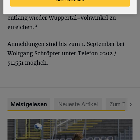
und Hildener Heide, um danach an der Düssel
entlang wieder Wuppertal-Vohwinkel zu
erreichen.“
Anmeldungen sind bis zum 1. September bei
Wolfgang Schröpfer unter Telefon 0202 /
511551 möglich.
Meistgelesen
Neueste Artikel
Zum Thema
WSV: Übertragung im Barmer Bahnhof und klare Ansage