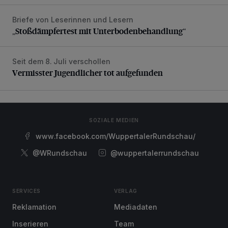
Briefe von Leserinnen und Lesern
„Stoßdämpfertest mit Unterbodenbehandlung“
„Stoßdämpfertest mit Unterbodenbehandlung“
Seit dem 8. Juli verschollen
Vermisster Jugendlicher tot aufgefunden
Vermisster Jugendlicher tot aufgefunden
SOZIALE MEDIEN
www.facebook.com/WuppertalerRundschau/
@WRundschau
@wuppertalerrundschau
SERVICES
VERLAG
Reklamation
Mediadaten
Inserieren
Team