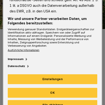
1 lit. a DSGVO auch die Datenverarbeitung außerhalb
des EWR, z.B. in den USA ein.
Wir und unsere Partner verarbeiten Daten, um
Folgendes bereitzustellen:
Verwendung genauer Standortdaten. Endgeräteeigenschaften zur
Identifikation aktiv abfragen. Speichern von oder Zugriff auf
Die Heidelandschaft.
Informationen auf einem Endgerät. Personalisierte Werbung und
Foto: Wolfgang Schröpfer
Inhalte, Messung von Werbeleistung und der Performance von
Inhalten, Zielgruppenforschung sowie Entwicklung und
Verbesserung von Angeboten.
Ausführliche Informationen
Impressum
Datenschutz
„Wir fahren die Korkenziehertrasse hinauf
und machen einen Bogen um die Solinger
Einstellungen
Innenstadt. Danach geht es durch das
beschauliche Nacker Bachtal hinunter zur
OK
Wupper“, so Tourenleiter Wolfgang Schröpfer.
„Anschließend durchqueren wir die Ohligser
Alle ablehnen