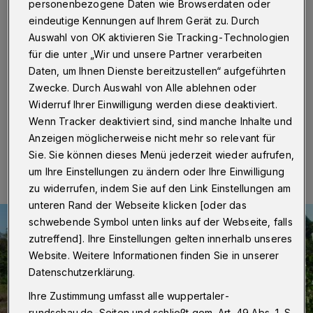
personenbezogene Daten wie Browserdaten oder
Wuppertal / Solingen
·
Eine Radtour durch Bachtäler
eindeutige Kennungen auf Ihrem Gerät zu. Durch
und Heidelandschaften bietet der ADFC
Auswahl von OK aktivieren Sie Tracking-Technologien
Wuppertal/Solingen für Sonntag (3. September 2023).
für die unter „Wir und unsere Partner verarbeiten
Start des 55 Kilometer langen Ausflugs, bei dem es
500 Höhenmeter zu überwinden gilt, ist um 9:45 Uhr,
Daten, um Ihnen Dienste bereitzustellen“ aufgeführten
das Ende gegen 18 Uhr.
Zwecke. Durch Auswahl von Alle ablehnen oder
Widerruf Ihrer Einwilligung werden diese deaktiviert.
Wenn Tracker deaktiviert sind, sind manche Inhalte und
Anzeigen möglicherweise nicht mehr so relevant für
29.08.2023 , 10:30 Uhr
Eine Minute Lesezeit
Sie. Sie können dieses Menü jederzeit wieder aufrufen,
um Ihre Einstellungen zu ändern oder Ihre Einwilligung
zu widerrufen, indem Sie auf den Link Einstellungen am
unteren Rand der Webseite klicken [oder das
schwebende Symbol unten links auf der Webseite, falls
zutreffend]. Ihre Einstellungen gelten innerhalb unseres
Website. Weitere Informationen finden Sie in unserer
Datenschutzerklärung.
Ihre Zustimmung umfasst alle wuppertaler-
rundschau.de-Seiten und schließt gem. Art. 49 Abs. 1 S.