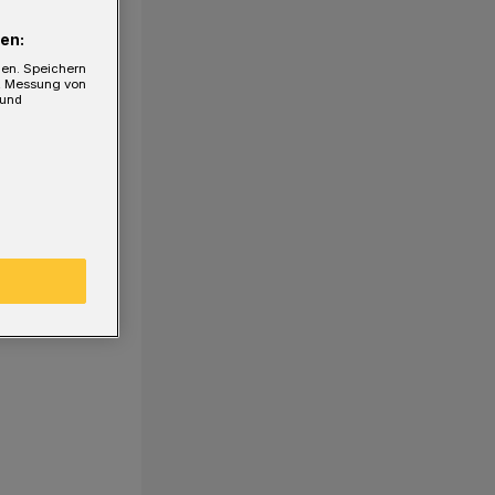
en:
gen. Speichern
e, Messung von
 und