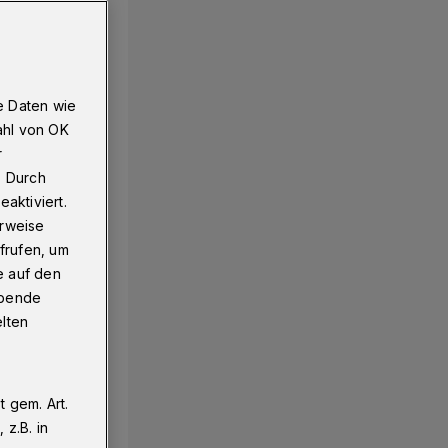
e Daten wie
ahl von OK
r
. Durch
aktiviert.
erweise
frufen, um
e auf den
ebende
elten
 gem. Art.
z.B. in