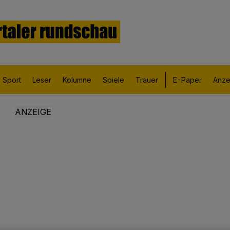
Sport
Leser
Kolumne
Spiele
Trauer
E-Paper
Anze