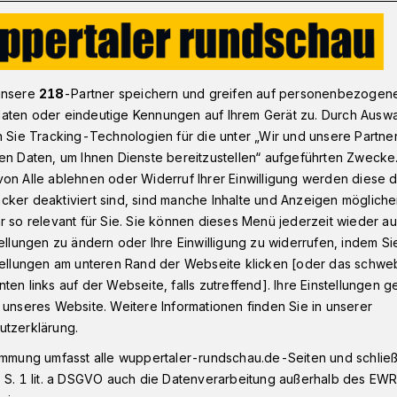
miKartell“ erobert den Sparkassenturm
unsere
218
-Partner speichern und greifen auf personenbezogen
aten oder eindeutige Kennungen auf Ihrem Gerät zu. Durch Ausw
n Sie Tracking-Technologien für die unter „Wir und unsere Partne
d -autoren
en Daten, um Ihnen Dienste bereitzustellen“ aufgeführten Zwecke
he KrimiKartell“
on Alle ablehnen oder Widerruf Ihrer Einwilligung werden diese de
cker deaktiviert sind, sind manche Inhalte und Anzeigen möglich
 Sparkassenturm
r so relevant für Sie. Sie können dieses Menü jederzeit wieder au
tellungen zu ändern oder Ihre Einwilligung zu widerrufen, indem Si
stellungen am unteren Rand der Webseite klicken [oder das schw
ten links auf der Webseite, falls zutreffend]. Ihre Einstellungen g
che KrimiKartell“, die schreibende,
 unseres Website. Weitere Informationen finden Sie in unserer
auch mordende Zweckgemeinschaft von
utzerklärung.
autoren aus der Region, freut sich seit
immung umfasst alle wuppertaler-rundschau.de-Seiten und schließt
nen Jahr über volle Terminkalender und
 S. 1 lit. a DSGVO auch die Datenverarbeitung außerhalb des EWR, 