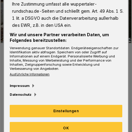
Ihre Zustimmung umfasst alle wuppertaler-
rundschau.de-Seiten und schließt gem. Art. 49 Abs. 1 S.
1 lit. a DSGVO auch die Datenverarbeitung außerhalb
des EWR, z.B. in den USA ein.
Wir und unsere Partner verarbeiten Daten, um
Folgendes bereitzustellen:
Verwendung genauer Standortdaten. Endgeräteeigenschaften zur
Die schöne Natur wird durch den Müll verschandelt.
Identifikation aktiv abfragen. Speichern von oder Zugriff auf
Foto: Doris Balke
Informationen auf einem Endgerät. Personalisierte Werbung und
Inhalte, Messung von Werbeleistung und der Performance von
Inhalten, Zielgruppenforschung sowie Entwicklung und
Verbesserung von Angeboten.
Ausführliche Informationen
Impressum
„Ich bin gerne Wuppertalerin und möchte
Datenschutz
heute alle Besucher des Nordparkes bitten,
diesen nicht zu vermüllen. Was ich heute
Einstellungen
Morgen alles vorgefunden habe: benutzte
OK
Masken in Blumenbeeten, vollgestopfte