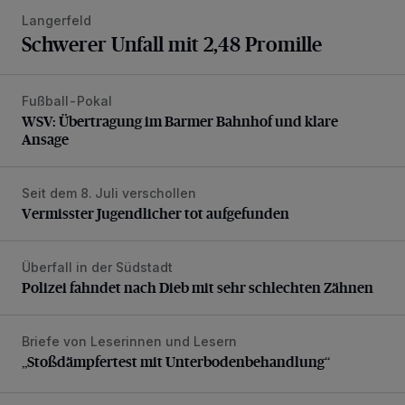
Langerfeld
Schwerer Unfall mit 2,48 Promille
Fußball-Pokal
WSV: Übertragung im Barmer Bahnhof und klare Ansage
WSV: Übertragung im Barmer Bahnhof und klare
Ansage
Seit dem 8. Juli verschollen
Vermisster Jugendlicher tot aufgefunden
Vermisster Jugendlicher tot aufgefunden
Überfall in der Südstadt
Polizei fahndet nach Dieb mit sehr schlechten Zähnen
Polizei fahndet nach Dieb mit sehr schlechten Zähnen
Briefe von Leserinnen und Lesern
„Stoßdämpfertest mit Unterbodenbehandlung“
„Stoßdämpfertest mit Unterbodenbehandlung“