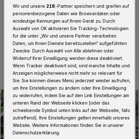
vorgefunden wird“
Wir und unsere
218
-Partner speichern und greifen auf
personenbezogene Daten wie Browserdaten oder
Wuppertal
·
Rundschau-Leserin Doris Balke war am
eindeutige Kennungen auf Ihrem Gerät zu. Durch
Dienstag (23. Februar 2021) im Nordpark unterwegs –
Auswahl von OK aktivieren Sie Tracking-Technologien
und traurig über den Zustand. Sie hat deswegen einen
Appell verfasst.
für die unter „Wir und unsere Partner verarbeiten
Daten, um Ihnen Dienste bereitzustellen“ aufgeführten
Zwecke. Durch Auswahl von Alle ablehnen oder
Widerruf Ihrer Einwilligung werden diese deaktiviert.
24.02.2021 , 07:30 Uhr
Eine Minute Lesezeit
Wenn Tracker deaktiviert sind, sind manche Inhalte und
Anzeigen möglicherweise nicht mehr so relevant für
Sie. Sie können dieses Menü jederzeit wieder aufrufen,
um Ihre Einstellungen zu ändern oder Ihre Einwilligung
zu widerrufen, indem Sie auf den Link Einstellungen am
unteren Rand der Webseite klicken [oder das
schwebende Symbol unten links auf der Webseite, falls
zutreffend]. Ihre Einstellungen gelten innerhalb unseres
Website. Weitere Informationen finden Sie in unserer
Datenschutzerklärung.