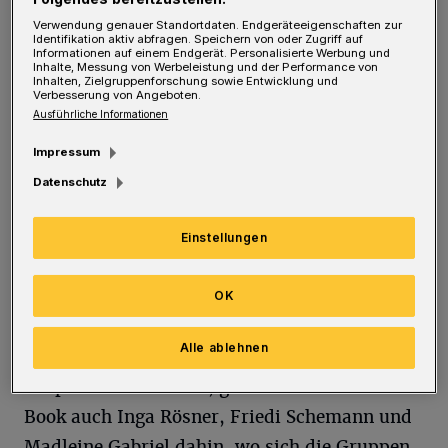
vom „VierZwoZwo“-Quartierbüro begleitet.
Verwendung genauer Standortdaten. Endgeräteeigenschaften zur
Streetworkerinnen und -worker der Diakonie
Identifikation aktiv abfragen. Speichern von oder Zugriff auf
Informationen auf einem Endgerät. Personalisierte Werbung und
Wuppertal sind seit mehr als einem Jahr
Inhalte, Messung von Werbeleistung und der Performance von
Inhalten, Zielgruppenforschung sowie Entwicklung und
verstärkt in den östlichen Quartieren der Stadt
Verbesserung von Angeboten.
Ausführliche Informationen
unterwegs. Sie kümmern sich um Kinder und
Jugendliche zwischen 6 und 25 Jahren, die viel
Impressum
Zeit auf der Straße verbringen, „auch weil
Datenschutz
einige kein schönes Zuhause haben“, wie
Einstellungen
Daniel Book vom Diakonie-Team es
beschreibt.
OK
Bis zu 60 sind inzwischen bekannt. Um mit
Alle ablehnen
den Kindern und jungen Erwachsenen ins
Gespräch zu kommen, gehen neben Daniel
Book auch Inga Rösner, Friedi Schemann und
Madleine Gabriel dahin, wo sich die Gruppen