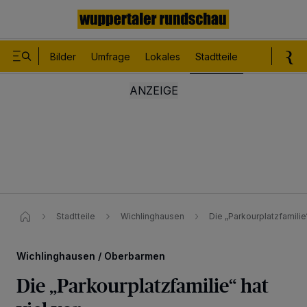
Bilder
Umfrage
Lokales
Stadtteile
Sport
Le
Stadtteile
Wichlinghausen
Die „Parkourplatzfamilie“
Wichlinghausen / Oberbarmen
Die „Parkourplatzfamilie“ hat