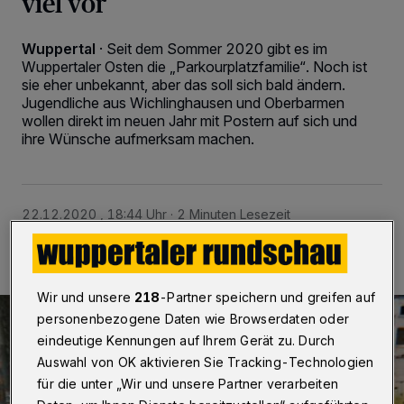
viel vor
Wuppertal
·
Seit dem Sommer 2020 gibt es im
Wuppertaler Osten die „Parkourplatzfamilie“. Noch ist
sie eher unbekannt, aber das soll sich bald ändern.
Jugendliche aus Wichlinghausen und Oberbarmen
wollen direkt im neuen Jahr mit Postern auf sich und
ihre Wünsche aufmerksam machen.
22.12.2020 , 18:44 Uhr
2 Minuten Lesezeit
Wir und unsere
218
-Partner speichern und greifen auf
personenbezogene Daten wie Browserdaten oder
eindeutige Kennungen auf Ihrem Gerät zu. Durch
Auswahl von OK aktivieren Sie Tracking-Technologien
für die unter „Wir und unsere Partner verarbeiten