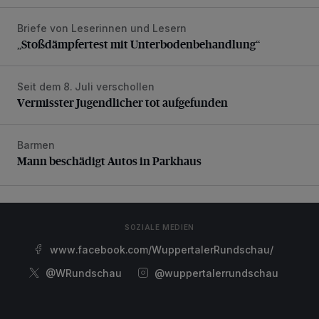
Briefe von Leserinnen und Lesern
„Stoßdämpfertest mit Unterbodenbehandlung“
„Stoßdämpfertest mit Unterbodenbehandlung“
Seit dem 8. Juli verschollen
Vermisster Jugendlicher tot aufgefunden
Vermisster Jugendlicher tot aufgefunden
Barmen
Mann beschädigt Autos in Parkhaus
Mann beschädigt Autos in Parkhaus
SOZIALE MEDIEN
www.facebook.com/WuppertalerRundschau/
@WRundschau
@wuppertalerrundschau