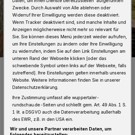
Daten, um Ihnen Dienste bereitzustellen“ aufgeführten
Zwecke. Durch Auswahl von Alle ablehnen oder
Widerruf Ihrer Einwilligung werden diese deaktiviert.
Wenn Tracker deaktiviert sind, sind manche Inhalte und
Anzeigen möglicherweise nicht mehr so relevant für
Sie. Sie können dieses Menü jederzeit wieder aufrufen,
um Ihre Einstellungen zu ändern oder Ihre Einwilligung
zu widerrufen, indem Sie auf den Link Einstellungen am
unteren Rand der Webseite klicken [oder das
Es gibt viele Areale, die erhöhten Gestaltungsbedarf haben.
schwebende Symbol unten links auf der Webseite, falls
Foto: Diakonie Wuppertal KJF
zutreffend]. Ihre Einstellungen gelten innerhalb unseres
Website. Weitere Informationen finden Sie in unserer
Datenschutzerklärung.
Ihre Zustimmung umfasst alle wuppertaler-
D
rundschau.de-Seiten und schließt gem. Art. 49 Abs. 1 S.
as Projekt wird über den
1 lit. a DSGVO auch die Datenverarbeitung außerhalb
Verfügungsfonds der Sozialen Stadt
des EWR, z.B. in den USA ein.
Oberbarmen / Wichlinghausen gefördert und
Wir und unsere Partner verarbeiten Daten, um
Folgendes bereitzustellen: