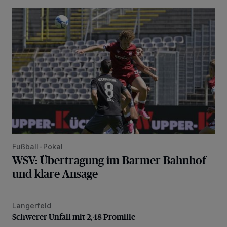
WSV: Übertragung im Barmer Bahnhof und klare Ansage
Fußball-Pokal
WSV: Übertragung im Barmer Bahnhof
und klare Ansage
Langerfeld
Schwerer Unfall mit 2,48 Promille
Schwerer Unfall mit 2,48 Promille