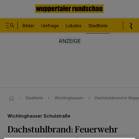
Bilder
Umfrage
Lokales
Stadtteile
Sport
Le
Stadtteile
Wichlinghausen
Dachstuhlbrand in Wupp
Wichlinghauser Schulstraße
Dachstuhlbrand: Feuerwehr