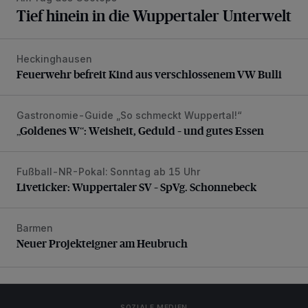
Tief hinein in die Wuppertaler Unterwelt
Heckinghausen
Feuerwehr befreit Kind aus verschlossenem VW Bulli
Feuerwehr befreit Kind aus verschlossenem VW Bulli
Gastronomie-Guide „So schmeckt Wuppertal!“
„Goldenes W“: Weisheit, Geduld – und gutes Essen
„Goldenes W“: Weisheit, Geduld – und gutes Essen
Fußball-NR-Pokal: Sonntag ab 15 Uhr
Liveticker: Wuppertaler SV – SpVg. Schonnebeck
Liveticker: Wuppertaler SV – SpVg. Schonnebeck
Barmen
Neuer Projekteigner am Heubruch
Neuer Projekteigner am Heubruch
SOZIALE MEDIEN