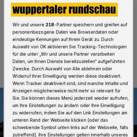
rettet zwei Menschen
Wuppertal
·
An der Wichlinghauser Schulstraße hat am
Dienstagmorgen (28. Dezember 2021) der Dachstuhl
Wir und unsere
218
-Partner speichern und greifen auf
eines Fachwerkhauses gebrannt. Die Feuerwehr rettete
personenbezogene Daten wie Browserdaten oder
zwei Personen aus dem Gebäude.
eindeutige Kennungen auf Ihrem Gerät zu. Durch
Auswahl von OK aktivieren Sie Tracking-Technologien
für die unter „Wir und unsere Partner verarbeiten
28.12.2021 , 10:22 Uhr
Eine Minute Lesezeit
Daten, um Ihnen Dienste bereitzustellen“ aufgeführten
Zwecke. Durch Auswahl von Alle ablehnen oder
Widerruf Ihrer Einwilligung werden diese deaktiviert.
Wenn Tracker deaktiviert sind, sind manche Inhalte und
Anzeigen möglicherweise nicht mehr so relevant für
Sie. Sie können dieses Menü jederzeit wieder aufrufen,
um Ihre Einstellungen zu ändern oder Ihre Einwilligung
zu widerrufen, indem Sie auf den Link Einstellungen am
unteren Rand der Webseite klicken [oder das
schwebende Symbol unten links auf der Webseite, falls
zutreffend]. Ihre Einstellungen gelten innerhalb unseres