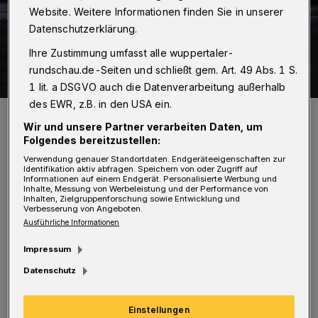
Website. Weitere Informationen finden Sie in unserer
Datenschutzerklärung.
Ihre Zustimmung umfasst alle wuppertaler-
rundschau.de-Seiten und schließt gem. Art. 49 Abs. 1 S.
1 lit. a DSGVO auch die Datenverarbeitung außerhalb
des EWR, z.B. in den USA ein.
Das Feuer zerstörte das komplette Dach.
Wir und unsere Partner verarbeiten Daten, um
Foto: Christoph Petersen
Folgendes bereitzustellen:
Verwendung genauer Standortdaten. Endgeräteeigenschaften zur
Identifikation aktiv abfragen. Speichern von oder Zugriff auf
Informationen auf einem Endgerät. Personalisierte Werbung und
Inhalte, Messung von Werbeleistung und der Performance von
Inhalten, Zielgruppenforschung sowie Entwicklung und
E
Verbesserung von Angeboten.
ine Anruferin hatte die Einsatzkräfte um
Ausführliche Informationen
6:54 Uhr alarmiert. Als sie eintrafen,
Impressum
sahen sie bereits einen deutlichen
Datenschutz
Feuerschein. Die Feuerwehr rückte mit
mehreren Trupps unter Atemschutz vor und
Einstellungen