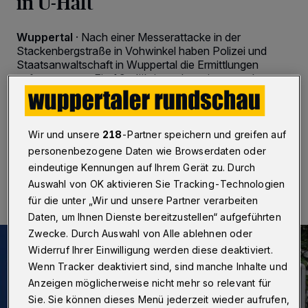
in U-Haft
Wuppertal
·
Nach einer Messerattacke in der
Stackenbergstraße in Vohwinkel haben Polizei und
Staatsanwaltschaft in Wuppertal die Ermittlungen
aufgenommen. Ein 19-Jähriger, dem ein versuchtes
Tötungsdelikt vorgeworfen wird, sitzt in
Untersuchungshaft.
Wir und unsere
218
-Partner speichern und greifen auf
personenbezogene Daten wie Browserdaten oder
11.07.2024 , 17:01 Uhr
Eine Minute Lesezeit
eindeutige Kennungen auf Ihrem Gerät zu. Durch
Auswahl von OK aktivieren Sie Tracking-Technologien
für die unter „Wir und unsere Partner verarbeiten
Daten, um Ihnen Dienste bereitzustellen“ aufgeführten
Zwecke. Durch Auswahl von Alle ablehnen oder
Widerruf Ihrer Einwilligung werden diese deaktiviert.
Wenn Tracker deaktiviert sind, sind manche Inhalte und
Anzeigen möglicherweise nicht mehr so relevant für
Sie. Sie können dieses Menü jederzeit wieder aufrufen,