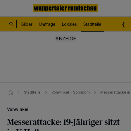
Bilder
Umfrage
Lokales
Stadtteile
Sport
Le
Stadtteile
Vohwinkel - Sonnborn
Messerattacke in 
Vohwinkel
Messerattacke: 19-Jähriger sitzt