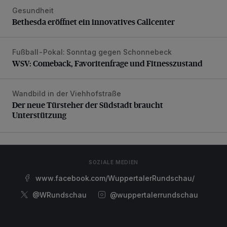
Gesundheit
Bethesda eröffnet ein innovatives Callcenter
Bethesda eröffnet ein innovatives Callcenter
Fußball-Pokal: Sonntag gegen Schonnebeck
WSV: Comeback, Favoritenfrage und Fitnesszustand
WSV: Comeback, Favoritenfrage und Fitnesszustand
Wandbild in der Viehhofstraße
Der neue Türsteher der Südstadt braucht Unterstützung
Der neue Türsteher der Südstadt braucht
Unterstützung
SOZIALE MEDIEN
www.facebook.com/WuppertalerRundschau/
@WRundschau
@wuppertalerrundschau