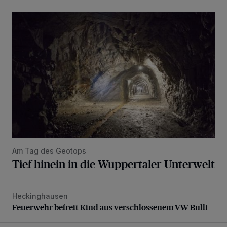
Tief hinein in die Wuppertaler Unterwelt
Am Tag des Geotops
Tief hinein in die Wuppertaler Unterwelt
Heckinghausen
Feuerwehr befreit Kind aus verschlossenem VW Bulli
Feuerwehr befreit Kind aus verschlossenem VW Bulli