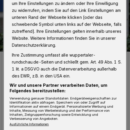
um Ihre Einstellungen zu ändern oder Ihre Einwilligung
zu widerrufen, indem Sie auf den Link Einstellungen am
unteren Rand der Webseite klicken [oder das
schwebende Symbol unten links auf der Webseite, falls
zutreffend]. Ihre Einstellungen gelten innerhalb unseres
Website. Weitere Informationen finden Sie in unserer
Datenschutzerklärung.
Ihre Zustimmung umfasst alle wuppertaler-
Symbolbild.
rundschau.de-Seiten und schließt gem. Art. 49 Abs. 1 S.
Foto: Christoph Petersen
1 lit. a DSGVO auch die Datenverarbeitung außerhalb
des EWR, z.B. in den USA ein.
Wir und unsere Partner verarbeiten Daten, um
Folgendes bereitzustellen:
W
Verwendung genauer Standortdaten. Endgeräteeigenschaften zur
ie die Behörden am
Identifikation aktiv abfragen. Speichern von oder Zugriff auf
Informationen auf einem Endgerät. Personalisierte Werbung und
Donnerstagnachmittag (11. Juli 2024)
Inhalte, Messung von Werbeleistung und der Performance von
Inhalten, Zielgruppenforschung sowie Entwicklung und
bekanntgaben, kam es in der Nacht auf
Verbesserung von Angeboten.
Ausführliche Informationen
Dienstag (9. Juli) zu einem Streit zwischen