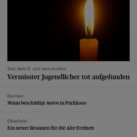
Seit dem 8. Juli verschollen
Vermisster Jugendlicher tot aufgefunden
Barmen
Mann beschädigt Autos in Parkhaus
Mann beschädigt Autos in Parkhaus
Elberfeld
Ein neuer Brunnen für die Alte Freiheit
Ein neuer Brunnen für die Alte Freiheit