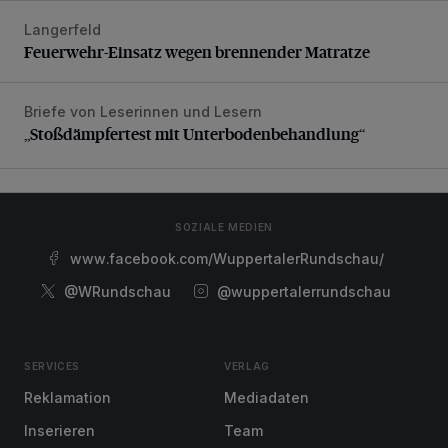
Langerfeld
Feuerwehr-Einsatz wegen brennender Matratze
Feuerwehr-Einsatz wegen brennender Matratze
Briefe von Leserinnen und Lesern
„Stoßdämpfertest mit Unterbodenbehandlung“
„Stoßdämpfertest mit Unterbodenbehandlung“
SOZIALE MEDIEN
www.facebook.com/WuppertalerRundschau/
@WRundschau
@wuppertalerrundschau
SERVICES
VERLAG
Reklamation
Mediadaten
Inserieren
Team