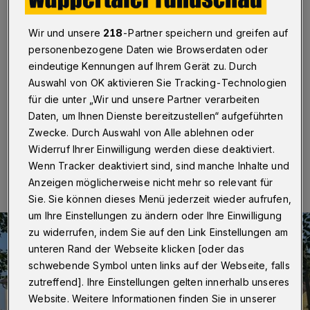
Dachgeschoss unbewohnbar
Wir und unsere
218
-Partner speichern und greifen auf
Wuppertal
·
Mit insgesamt rund 50 Einsatzkräften hat
personenbezogene Daten wie Browserdaten oder
die Wuppertaler Feuerwehr am Donnerstagmorgen (27.
Juni 2024) einen Dachstuhlbrand in einem
eindeutige Kennungen auf Ihrem Gerät zu. Durch
Wohngebäude in der Straße Flieth in Vohwinkel
Auswahl von OK aktivieren Sie Tracking-Technologien
bekämpft. Sie war um 8:41 Uhr alarmiert worden.
für die unter „Wir und unsere Partner verarbeiten
Daten, um Ihnen Dienste bereitzustellen“ aufgeführten
Zwecke. Durch Auswahl von Alle ablehnen oder
Widerruf Ihrer Einwilligung werden diese deaktiviert.
27.06.2024 , 16:44 Uhr
Eine Minute Lesezeit
Wenn Tracker deaktiviert sind, sind manche Inhalte und
Anzeigen möglicherweise nicht mehr so relevant für
Sie. Sie können dieses Menü jederzeit wieder aufrufen,
um Ihre Einstellungen zu ändern oder Ihre Einwilligung
zu widerrufen, indem Sie auf den Link Einstellungen am
unteren Rand der Webseite klicken [oder das
schwebende Symbol unten links auf der Webseite, falls
zutreffend]. Ihre Einstellungen gelten innerhalb unseres
Website. Weitere Informationen finden Sie in unserer