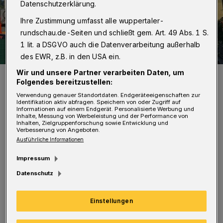
Datenschutzerklärung.
Ihre Zustimmung umfasst alle wuppertaler-
rundschau.de-Seiten und schließt gem. Art. 49 Abs. 1 S.
1 lit. a DSGVO auch die Datenverarbeitung außerhalb
des EWR, z.B. in den USA ein.
Wir und unsere Partner verarbeiten Daten, um
Über die Drehleiter kam die Feuerwehr schnell an den Ort des
Folgendes bereitzustellen:
Geschehens.
Foto: Christoph Petersen
Verwendung genauer Standortdaten. Endgeräteeigenschaften zur
Identifikation aktiv abfragen. Speichern von oder Zugriff auf
Informationen auf einem Endgerät. Personalisierte Werbung und
Inhalte, Messung von Werbeleistung und der Performance von
Inhalten, Zielgruppenforschung sowie Entwicklung und
Verbesserung von Angeboten.
Ausführliche Informationen
Die Feuerwehr setzte zwei
Impressum
Kraftfahrdrehleitern und weitere Kräfte im
Datenschutz
Innenangriff mit Atemschutz ein. Ihnen gelang
es zügig, die Flammen zu löschen. Zwei
Einstellungen
verletzte Personen mussten in ein