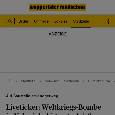
Bilder
Umfrage
Lokales
Stadtteile
Sport
Le
Stadtteile
Vohwinkel - Sonnborn
Liveticker: Evak
Auf Baustelle am Ludgerweg
Liveticker: Weltkriegs-Bombe