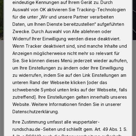
eindeutige Kennungen auf Ihrem Gerät zu. Durch
Auswahl von OK aktivieren Sie Tracking-Technologien
für die unter „Wir und unsere Partner verarbeiten
Daten, um Ihnen Dienste bereitzustellen“ aufgeführten
Zwecke. Durch Auswahl von Alle ablehnen oder
Widerruf Ihrer Einwilligung werden diese deaktiviert.
Wenn Tracker deaktiviert sind, sind manche Inhalte und
Der Bereich war abgesperrt.
Anzeigen möglicherweise nicht mehr so relevant für
Foto: Christoph Petersen
Sie. Sie können dieses Menü jederzeit wieder aufrufen,
um Ihre Einstellungen zu ändern oder Ihre Einwilligung
zu widerrufen, indem Sie auf den Link Einstellungen am
unteren Rand der Webseite klicken [oder das
I
schwebende Symbol unten links auf der Webseite, falls
st die Gefahr gebannt?
Ja, das ist sie. Um
zutreffend]. Ihre Einstellungen gelten innerhalb unseres
00:17 Uhr wurde offiziell bestätigt, dass
Website. Weitere Informationen finden Sie in unserer
von der Bombe keine Gefahr mehr ausgeht. Sie
Datenschutzerklärung.
wird abtransportiert. Anschließend wird der
Ihre Zustimmung umfasst alle wuppertaler-
Evakuierungsradius (300 Meter) aufgehoben
rundschau.de-Seiten und schließt gem. Art. 49 Abs. 1 S.