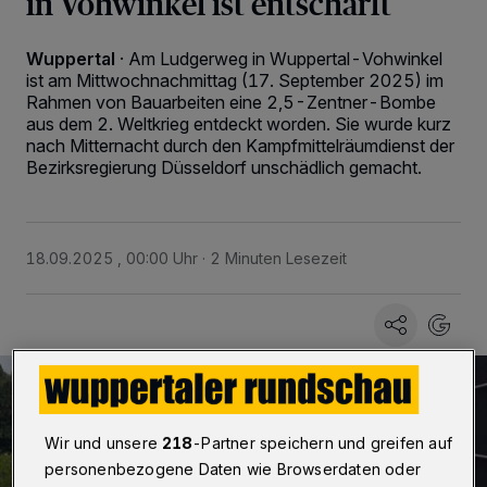
in Vohwinkel ist entschärft
Wuppertal
·
Am Ludgerweg in Wuppertal-Vohwinkel
ist am Mittwochnachmittag (17. September 2025) im
Rahmen von Bauarbeiten eine 2,5-Zentner-Bombe
aus dem 2. Weltkrieg entdeckt worden. Sie wurde kurz
nach Mitternacht durch den Kampfmittelräumdienst der
Bezirksregierung Düsseldorf unschädlich gemacht.
18.09.2025 , 00:00 Uhr
2 Minuten Lesezeit
Wir und unsere
218
-Partner speichern und greifen auf
personenbezogene Daten wie Browserdaten oder