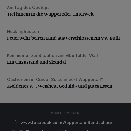
Am Tag des Geotops
Tief hinein in die Wuppertaler Unterwelt
Tief hinein in die Wuppertaler Unterwelt
Heckinghausen
Feuerwehr befreit Kind aus verschlossenem VW Bulli
Feuerwehr befreit Kind aus verschlossenem VW Bulli
Kommentar zur Situation am Elberfelder Wall
Ein Unzustand und Skandal
Ein Unzustand und Skandal
Gastronomie-Guide „So schmeckt Wuppertal!“
„Goldenes W“: Weisheit, Geduld – und gutes Essen
„Goldenes W“: Weisheit, Geduld – und gutes Essen
SOZIALE MEDIEN
www.facebook.com/WuppertalerRundschau/