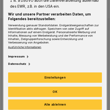
1 lit. a DSGVO auch die Datenverarbeitung außerhalb
und können die Anwohnerinnen und
des EWR, z.B. in den USA ein.
Anwohner zurück in ihre Häuser.
Wir und unsere Partner verarbeiten Daten, um
Folgendes bereitzustellen:
Verwendung genauer Standortdaten. Endgeräteeigenschaften zur
Identifikation aktiv abfragen. Speichern von oder Zugriff auf
Informationen auf einem Endgerät. Personalisierte Werbung und
Inhalte, Messung von Werbeleistung und der Performance von
Was ist geplant?
Natürlich ist der Fundort
Inhalten, Zielgruppenforschung sowie Entwicklung und
Verbesserung von Angeboten.
bestens ausgeleuchtet, die Spezialisten
Ausführliche Informationen
brauchen nicht nur ein ruhiges Händchen,
Impressum
sondern auch einen guten Blick. Sie müssen
Datenschutz
beurteilen, in welchen Zustand sich die Bombe
befindet und ob von ihr Gefahr ausgeht.
Einstellungen
Sind alle evakuiert?
So sieht es aus. Um sicher
OK
zu sein, kontrolliert das Ordnungsamt um
kurz vor Mitternacht noch einmal alle Straßen
Alle ablehnen