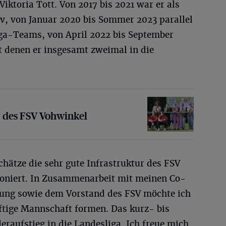
Viktoria Tott. Von 2017 bis 2021 war er als
v, von Januar 2020 bis Sommer 2023 parallel
iga-Teams, von April 2022 bis September
t denen er insgesamt zweimal in die
SV Vohwinkel
r des FSV Vohwinkel
hätze die sehr gute Infrastruktur des FSV
tioniert. In Zusammenarbeit mit meinen Co-
itung sowie dem Vorstand des FSV möchte ich
tige Mannschaft formen. Das kurz- bis
ederaufstieg in die Landesliga. Ich freue mich