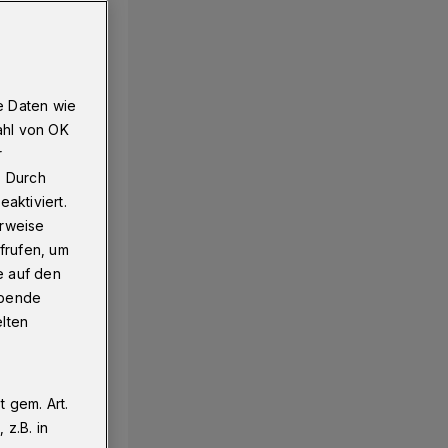
e Daten wie
ahl von OK
r
. Durch
aktiviert.
erweise
frufen, um
e auf den
ebende
elten
 gem. Art.
z.B. in