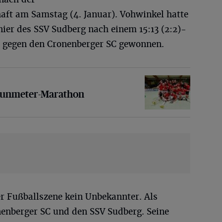
aft am Samstag (4. Januar). Vohwinkel hatte
er des SSV Sudberg nach einem 15:13 (2:2)-
 gegen den Cronenberger SC gewonnen.
ter-Marathon
Neunmeter-Marathon
ler Fußballszene kein Unbekannter. Als
onenberger SC und den SSV Sudberg. Seine