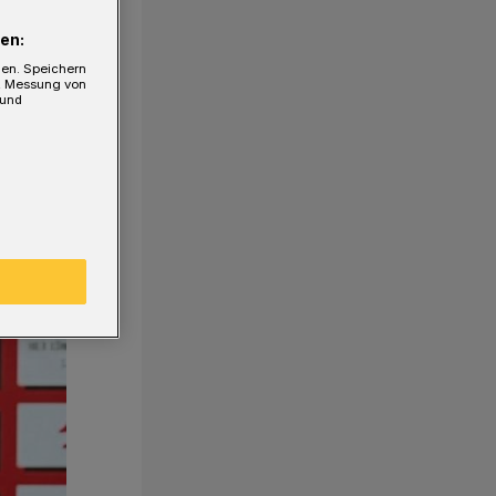
en:
gen. Speichern
e, Messung von
 und