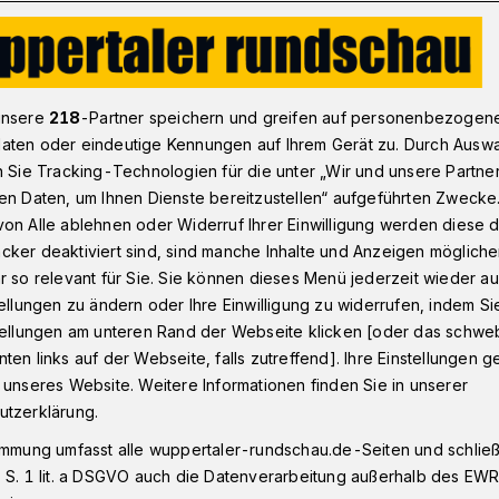
mir El Hajjaj ist neuer Trainer des FSV Vohwinkel
unsere
218
-Partner speichern und greifen auf personenbezogen
aten oder eindeutige Kennungen auf Ihrem Gerät zu. Durch Ausw
n Sie Tracking-Technologien für die unter „Wir und unsere Partne
en Daten, um Ihnen Dienste bereitzustellen“ aufgeführten Zwecke
aj ist neuer FSV-
on Alle ablehnen oder Widerruf Ihrer Einwilligung werden diese de
cker deaktiviert sind, sind manche Inhalte und Anzeigen möglich
r so relevant für Sie. Sie können dieses Menü jederzeit wieder au
tellungen zu ändern oder Ihre Einwilligung zu widerrufen, indem Si
stellungen am unteren Rand der Webseite klicken [oder das schw
ten links auf der Webseite, falls zutreffend]. Ihre Einstellungen g
zirksligist FSV Vohwinkel hat am Montag
 unseres Website. Weitere Informationen finden Sie in unserer
pflichtung von Samir El Hajjaj als neuen
utzerklärung.
. Der 41-Jährige wird Nachfolger von
immung umfasst alle wuppertaler-rundschau.de-Seiten und schließt
r FSV im Dezember getrennt hatte.
 S. 1 lit. a DSGVO auch die Datenverarbeitung außerhalb des EWR, 