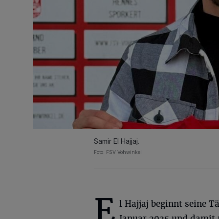
Samir El Hajjaj.
Foto: FSV Vohwinkel
E
l Hajjaj beginnt seine T
Januar 2025 und damit 