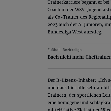
Trainerkarriere begann er bei 
Coach in der WSV-Jugend akti
als Co-Trainer des Regionall
2023 auch der A-Junioren, mi
Bundesliga West aufstieg.
Fußball-Bezirksliga
Bach nicht mehr Cheftrainer des F
Bach nicht mehr Cheftraine
Der B-Lizenz-Inhaber: „Ich sc
und dass hier alle sehr ambi
Trainern, der sportlichen Le
eine homogene und schlagkräf
mittelfristige Ziel ist der Wi