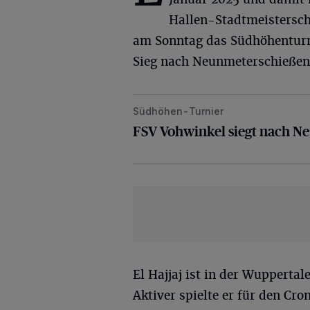
Hallen-Stadtmeistersch
am Sonntag das Südhöhenturni
Sieg nach Neunmeterschießen
Südhöhen-Turnier
FSV Vohwinkel siegt nach Neunme
FSV Vohwinkel siegt nach 
El Hajjaj ist in der Wupperta
Aktiver spielte er für den Cr