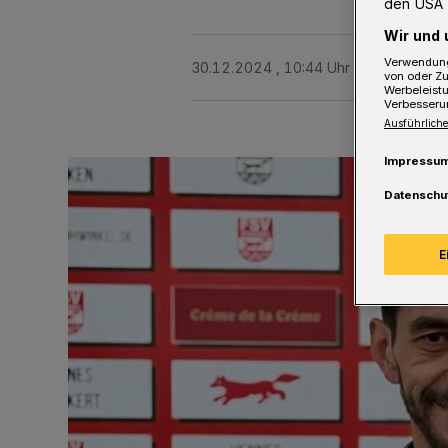
den USA 
Wir und 
Verwendung
30.12.2024 , 10:44 Uhr
2 Minuten Le
von oder Zu
Werbeleist
Verbesseru
Ausführliche
Impressu
Datenschu
E