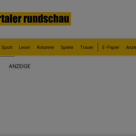
Sport
Leser
Kolumne
Spiele
Trauer
E-Paper
Anze