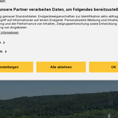
ein.
aus Nordrhein-Westfalen anfallenden
unsere Partner verarbeiten Daten, um Folgendes bereitzustell
esamtmenge von 47.000 Tonnen
 genauer Standortdaten. Endgeräteeigenschaften zur Identifikation aktiv abfra
rmisch verwerten.
griff auf Informationen auf einem Endgerät. Personalisierte Werbung und Inhalt
ung und der Performance von Inhalten, Zielgruppenforschung sowie Entwicklung
ng von Angeboten.
 Informationen
m
sezeit
tz
instellungen
Alle ablehnen
OK