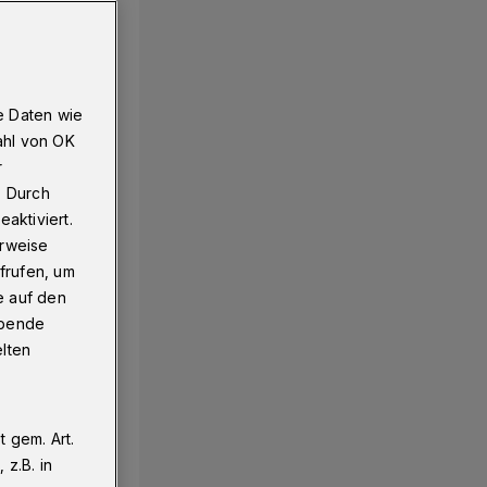
lamm
e Daten wie
ahl von OK
r
. Durch
aktiviert.
erweise
frufen, um
e auf den
ebende
elten
 gem. Art.
z.B. in