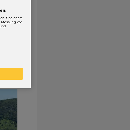
en:
gen. Speichern
e, Messung von
 und