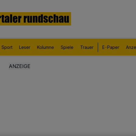
Sport
Leser
Kolumne
Spiele
Trauer
E-Paper
Anze