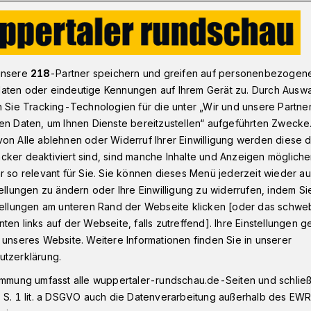
onnborn
Baubeginn für neue Verbrennungsanlage von Klärsch
unsere
218
-Partner speichern und greifen auf personenbezogen
aten oder eindeutige Kennungen auf Ihrem Gerät zu. Durch Ausw
n Sie Tracking-Technologien für die unter „Wir und unsere Partne
en Daten, um Ihnen Dienste bereitzustellen“ aufgeführten Zwecke
ür neue
on Alle ablehnen oder Widerruf Ihrer Einwilligung werden diese de
cker deaktiviert sind, sind manche Inhalte und Anzeigen möglich
sanlage von
r so relevant für Sie. Sie können dieses Menü jederzeit wieder au
tellungen zu ändern oder Ihre Einwilligung zu widerrufen, indem Si
stellungen am unteren Rand der Webseite klicken [oder das schw
m
ten links auf der Webseite, falls zutreffend]. Ihre Einstellungen g
 unseres Website. Weitere Informationen finden Sie in unserer
utzerklärung.
 starten Mitte September die Bauarbeiten
immung umfasst alle wuppertaler-rundschau.de-Seiten und schließt
anlage der Klärschlammverwertung
 S. 1 lit. a DSGVO auch die Datenverarbeitung außerhalb des EWR, 
28 soll sie in Betrieb gehen und dann