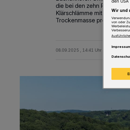
den USA 
die bei den zehn Partnern 
Wir und 
Klärschlämme mit einer G
Verwendung
Trockenmasse pro Jahr the
von oder Zu
Werbeleist
Verbesseru
Ausführliche
Impressu
08.09.2025 , 14:41 Uhr
2 Minuten Le
Datenschu
E