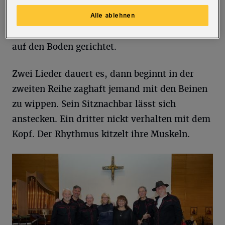
Holzstühlen der Knastkapelle Platz, dem
größten Raum in der JVA. Die Hände im Schoß
Alle ablehnen
oder hinter der Lehne verschränkt, den Blick
auf den Boden gerichtet.
Zwei Lieder dauert es, dann beginnt in der
zweiten Reihe zaghaft jemand mit den Beinen
zu wippen. Sein Sitznachbar lässt sich
anstecken. Ein dritter nickt verhalten mit dem
Kopf. Der Rhythmus kitzelt ihre Muskeln.