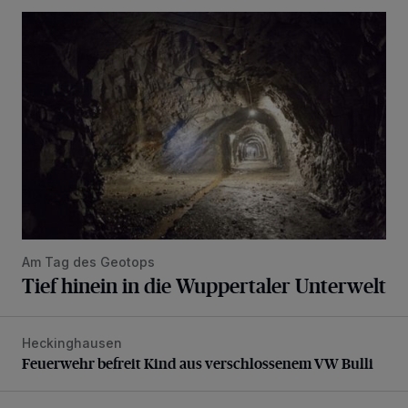
Tief hinein in die Wuppertaler Unterwelt
Am Tag des Geotops
Tief hinein in die Wuppertaler Unterwelt
Heckinghausen
Feuerwehr befreit Kind aus verschlossenem VW Bulli
Feuerwehr befreit Kind aus verschlossenem VW Bulli