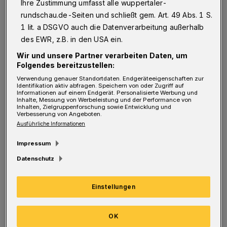
Ihre Zustimmung umfasst alle wuppertaler-
anderen Seite der Gitterstäbe, auf der,
rundschau.de-Seiten und schließt gem. Art. 49 Abs. 1 S.
die Elvis damals besang, und klatschen im
1 lit. a DSGVO auch die Datenverarbeitung außerhalb
Rhythmus kräftig in die Hände.
des EWR, z.B. in den USA ein.
Wir und unsere Partner verarbeiten Daten, um
Für sie ist es ein besonderer Abend. Statt ihre
Folgendes bereitzustellen:
Zeit im Freizeitraum zu verbringen, werden
Verwendung genauer Standortdaten. Endgeräteeigenschaften zur
Identifikation aktiv abfragen. Speichern von oder Zugriff auf
sie um 18 Uhr in die Kapelle gerufen, in der die
Informationen auf einem Endgerät. Personalisierte Werbung und
Inhalte, Messung von Werbeleistung und der Performance von
Inhalten, Zielgruppenforschung sowie Entwicklung und
Vohwinkeler Rock ’n‘ Roll- Coverband „The
Verbesserung von Angeboten.
Speeds“ schon in den Startlöchern steht. Statt
Ausführliche Informationen
in rockiger Lederkluft erscheinen die Gäste in
Impressum
Jogginghose und Hausschlappen, in der Hand
Datenschutz
halten sie einen Schokoriegel statt einer
Flasche Bier.
Einstellungen
Brav wie Schuljungen nehmen sie auf den
OK