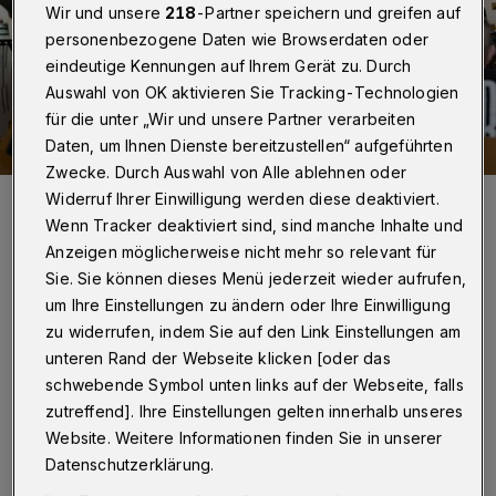
Wir und unsere
218
-Partner speichern und greifen auf
personenbezogene Daten wie Browserdaten oder
eindeutige Kennungen auf Ihrem Gerät zu. Durch
Auswahl von OK aktivieren Sie Tracking-Technologien
für die unter „Wir und unsere Partner verarbeiten
Daten, um Ihnen Dienste bereitzustellen“ aufgeführten
Zwecke. Durch Auswahl von Alle ablehnen oder
Ein paar Songs von der Rock’n’Roll-Band „The Speeds“ braucht es,
Widerruf Ihrer Einwilligung werden diese deaktiviert.
bis der erste Insasse der JVA Vohwinkel anfängt, zaghaft mit dem
Wenn Tracker deaktiviert sind, sind manche Inhalte und
Fuß zu wippen. Sein Nachbar lässt sich anstecken. Getanzt wird
beim Konzert in der Knast-Kapelle trotzdem nicht.
Anzeigen möglicherweise nicht mehr so relevant für
Foto: Wuppertaler Rundschau/Max Höllwarth
Sie. Sie können dieses Menü jederzeit wieder aufrufen,
um Ihre Einstellungen zu ändern oder Ihre Einwilligung
zu widerrufen, indem Sie auf den Link Einstellungen am
unteren Rand der Webseite klicken [oder das
schwebende Symbol unten links auf der Webseite, falls
Von Hannah Florian
zutreffend]. Ihre Einstellungen gelten innerhalb unseres
Website. Weitere Informationen finden Sie in unserer
D
Datenschutzerklärung.
ie 25 Männer befinden sich auf der