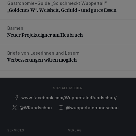
Gastronomie-Guide „So schmeckt Wuppertal!“
„Goldenes W“: Weisheit, Geduld – und gutes Essen
„Goldenes W“: Weisheit, Geduld – und gutes Essen
Barmen
Neuer Projekteigner am Heubruch
Neuer Projekteigner am Heubruch
Briefe von Leserinnen und Lesern
Verbesserungen wären möglich
Verbesserungen wären möglich
SOZIALE MEDIEN
www.facebook.com/WuppertalerRundschau/
@WRundschau
@wuppertalerrundschau
SERVICES
VERLAG