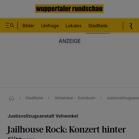
Bilder
Umfrage
Lokales
Stadtteile
Sport
Le
Stadtteile
Vohwinkel - Sonnborn
Justizvollzugsans
Justizvollzugsanstalt Vohwinkel
Jailhouse Rock: Konzert hinter