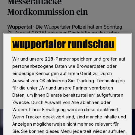
Messerattacke
Mordkommission ein
Wuppertal
·
Die Wuppertaler Polizei hat am Sonntag
(3. August 2025) vor einer Gaststätte an der Loher
Straße einen 22 Jahre alten Mann festgenommen.
Gegen ihn besteht der Verdacht, dass er einen 27-
Jährigen mit einem Messer Stichverletzungen zugefügt
hat. Eine Mordkommission ermittelt.
Wir und unsere
218
-Partner speichern und greifen auf
personenbezogene Daten wie Browserdaten oder
eindeutige Kennungen auf Ihrem Gerät zu. Durch
Auswahl von OK aktivieren Sie Tracking-Technologien
04.08.2025 , 16:11 Uhr
Eine Minute Lesezeit
für die unter „Wir und unsere Partner verarbeiten
Daten, um Ihnen Dienste bereitzustellen“ aufgeführten
Zwecke. Durch Auswahl von Alle ablehnen oder
Widerruf Ihrer Einwilligung werden diese deaktiviert.
Wenn Tracker deaktiviert sind, sind manche Inhalte und
Anzeigen möglicherweise nicht mehr so relevant für
Sie. Sie können dieses Menü jederzeit wieder aufrufen,