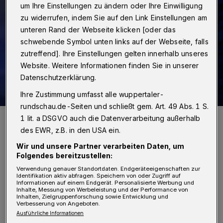
um Ihre Einstellungen zu ändern oder Ihre Einwilligung
zu widerrufen, indem Sie auf den Link Einstellungen am
unteren Rand der Webseite klicken [oder das
schwebende Symbol unten links auf der Webseite, falls
zutreffend]. Ihre Einstellungen gelten innerhalb unseres
Website. Weitere Informationen finden Sie in unserer
Datenschutzerklärung.
Ihre Zustimmung umfasst alle wuppertaler-
rundschau.de-Seiten und schließt gem. Art. 49 Abs. 1 S.
Symbolbild.
1 lit. a DSGVO auch die Datenverarbeitung außerhalb
Foto: Christoph Petersen
des EWR, z.B. in den USA ein.
Wir und unsere Partner verarbeiten Daten, um
Folgendes bereitzustellen:
Verwendung genauer Standortdaten. Endgeräteeigenschaften zur
Identifikation aktiv abfragen. Speichern von oder Zugriff auf
D
Informationen auf einem Endgerät. Personalisierte Werbung und
ie Polizei wurde zunächst zufällig auf
Inhalte, Messung von Werbeleistung und der Performance von
Inhalten, Zielgruppenforschung sowie Entwicklung und
Verbesserung von Angeboten.
den Vorfall aufmerksam. Als die
Ausführliche Informationen
Besatzung eines Streifenwagens die Stelle