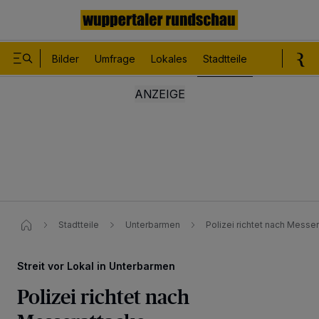
Bilder
Umfrage
Lokales
Stadtteile
Sport
Le
Stadtteile
Unterbarmen
Polizei richtet nach Mess
Streit vor Lokal in Unterbarmen
Polizei richtet nach