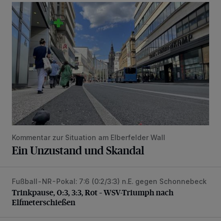
Ein Unzustand und Skandal
Kommentar zur Situation am Elberfelder Wall
Ein Unzustand und Skandal
Fußball-NR-Pokal: 7:6 (0:2/3:3) n.E. gegen Schonnebeck
Trinkpause, 0:3, 3:3, Rot – WSV-Triumph nach Elfmetersc
Trinkpause, 0:3, 3:3, Rot – WSV-Triumph nach
Elfmeterschießen