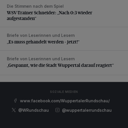
Die Stimmen nach dem Spiel
WSV-Trainer Schneider: „Nach 0:3 wieder aufgestanden“
WSV-Trainer Schneider: „Nach 0:3 wieder
aufgestanden“
Briefe von Leserinnen und Lesern
„Es muss gehandelt werden – jetzt!“
„Es muss gehandelt werden – jetzt!“
Briefe von Leserinnen und Lesern
„Gespannt, wie die Stadt Wuppertal darauf reagiert“
„Gespannt, wie die Stadt Wuppertal darauf reagiert“
SOZIALE MEDIEN
www.facebook.com/WuppertalerRundschau/
@WRundschau
@wuppertalerrundschau