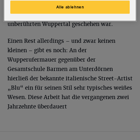
klar, was bei diesem ungewöhnlichen Projekt
Alle ablehnen
im damals vom Thema Street Art quasi völlig
unberührten Wuppertal geschehen war.
Einen Rest allerdings – und zwar keinen
kleinen – gibt es noch: An der
Wupperufermauer gegenüber der
Gesamtschule Barmen am Unterdörnen
hierließ der bekannte italienische Street-Artist
„Blu“ ein für seinen Stil sehr typisches weißes
Wesen. Diese Arbeit hat die vergangenen zwei
Jahrzehnte überdauert