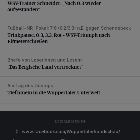
WSV-Trainer Schneider: „Nach 0:3 wieder
aufgestanden“
Fußball-NR-Pokal: 7:6 (0:2/3:3) n.E. gegen Schonnebeck
Trinkpause, 0:3, 3:3, Rot – WSV-Triumph nach Elfmetersc
Trinkpause, 0:3, 3:3, Rot – WSV-Triumph nach
Elfmeterschießen
Briefe von Leserinnen und Lesern
„Das Bergische Land vertrocknet“
„Das Bergische Land vertrocknet“
Am Tag des Geotops
Tief hinein in die Wuppertaler Unterwelt
Tief hinein in die Wuppertaler Unterwelt
SOZIALE MEDIEN
www.facebook.com/WuppertalerRundschau/