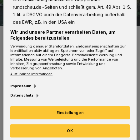
rundschau.de-Seiten und schließt gem. Art. 49 Abs. 1 S.
1 lit. a DSGVO auch die Datenverarbeitung außerhalb
des EWR, z.B. in den USA ein.
Wir und unsere Partner verarbeiten Daten, um
Erinnert an das Street-Art-Projekt "Outsides" des Sommers 2006:
An der Wupperufermauer gegenüber der Gesamtschule Barmen am
Folgendes bereitzustellen:
Unterdörnen hierließ der italienische Street-Artist „Blu“ ein für
Verwendung genauer Standortdaten. Endgeräteeigenschaften zur
seinen Stil sehr typisches weißes Wesen. Diese Arbeit hat die
Identifikation aktiv abfragen. Speichern von oder Zugriff auf
vergangenen zwei Jahrzehnte überdauert.
Informationen auf einem Endgerät. Personalisierte Werbung und
Foto: Wuppertaler Rundschau/sts
Inhalte, Messung von Werbeleistung und der Performance von
Inhalten, Zielgruppenforschung sowie Entwicklung und
Verbesserung von Angeboten.
Ausführliche Informationen
Impressum
Datenschutz
Gesponsort von „Red Bull“ schufen etwa 20
internationale Künstlerinnen und Künstler
Einstellungen
(sämtlich nicht genehmigte) Wandbilder,
Wandtexte, Installationen und Interventionen.
OK
Erst etliche Wochen später wurde überhaupt