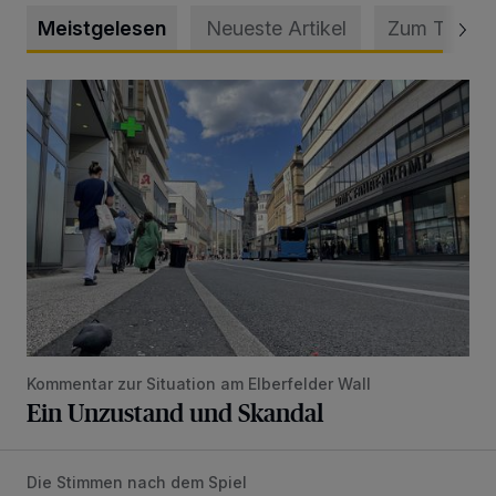
Meistgelesen
Neueste Artikel
Zum Thema
Ein Unzustand und Skandal
Kommentar zur Situation am Elberfelder Wall
Ein Unzustand und Skandal
Die Stimmen nach dem Spiel
WSV-Trainer Schneider: „Nach 0:3 wieder aufgestanden“