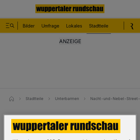
Bilder
Umfrage
Lokales
Stadtteile
Sport
Le
Stadtteile
Unterbarmen
Nacht-und-Nebel-Street-A
Unterbarmen
Fast nichts mehr übrig ...