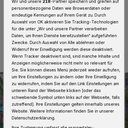
Wir und unsere
218
-Partner speichern und greifen auf
Wuppertal
·
... ist von der im Sommer 2006, also vor
personenbezogene Daten wie Browserdaten oder
20 Jahren, in Wuppertal realisierten Nacht-und-
eindeutige Kennungen auf Ihrem Gerät zu. Durch
Nebel-Street-Art-Aktion „Outsides“, die seinerzeit für
Auswahl von OK aktivieren Sie Tracking-Technologien
manches Aufsehen und viele Fragezeichen sorgte.
für die unter „Wir und unsere Partner verarbeiten
Daten, um Ihnen Dienste bereitzustellen“ aufgeführten
Zwecke. Durch Auswahl von Alle ablehnen oder
06.06.2026 , 11:00 Uhr
Eine Minute Lesezeit
Widerruf Ihrer Einwilligung werden diese deaktiviert.
Wenn Tracker deaktiviert sind, sind manche Inhalte und
Anzeigen möglicherweise nicht mehr so relevant für
Sie. Sie können dieses Menü jederzeit wieder aufrufen,
um Ihre Einstellungen zu ändern oder Ihre Einwilligung
zu widerrufen, indem Sie auf den Link Einstellungen am
unteren Rand der Webseite klicken [oder das
schwebende Symbol unten links auf der Webseite, falls
zutreffend]. Ihre Einstellungen gelten innerhalb unseres
Website. Weitere Informationen finden Sie in unserer
Datenschutzerklärung.
Ihre Zustimmung umfasst alle wuppertaler-