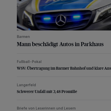
Barmen
Mann beschädigt Autos in Parkhaus
Fußball-Pokal
WSV: Übertragung im Barmer Bahnhof und klare An
WSV: Übertragung im Barmer Bahnhof und klare An
Langerfeld
Schwerer Unfall mit 2,48 Promille
Schwerer Unfall mit 2,48 Promille
Briefe von Leserinnen und Lesern
„Stoßdämpfertest mit Unterbodenbehandlung“