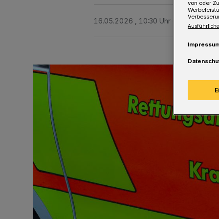
von oder Zu
Werbeleist
Verbesseru
16.05.2026 , 10:30 Uhr
Eine Minute 
Ausführliche
Impressu
Datenschu
E