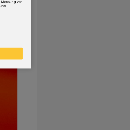
e, Messung von
 und