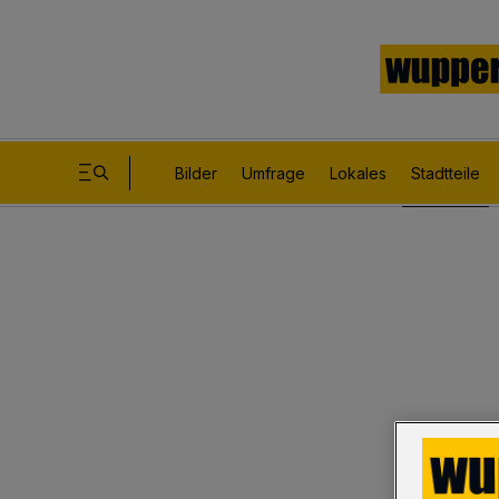
Bilder
Umfrage
Lokales
Stadtteile