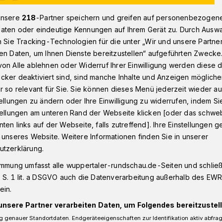
unsere
218
-Partner speichern und greifen auf personenbezogen
aten oder eindeutige Kennungen auf Ihrem Gerät zu. Durch Ausw
Fahrradfahrerin (17) nach Vollbremsung verletzt
n Sie Tracking-Technologien für die unter „Wir und unsere Partne
en Daten, um Ihnen Dienste bereitzustellen“ aufgeführten Zwecke
on Alle ablehnen oder Widerruf Ihrer Einwilligung werden diese de
cker deaktiviert sind, sind manche Inhalte und Anzeigen möglich
r so relevant für Sie. Sie können dieses Menü jederzeit wieder au
erin nach
tellungen zu ändern oder Ihre Einwilligung zu widerrufen, indem Si
stellungen am unteren Rand der Webseite klicken [oder das schw
 verletzt
ten links auf der Webseite, falls zutreffend]. Ihre Einstellungen g
 unseres Website. Weitere Informationen finden Sie in unserer
utzerklärung.
immung umfasst alle wuppertaler-rundschau.de-Seiten und schließt
kehrsunfall am Mittwochmorgen (13. Mai
 S. 1 lit. a DSGVO auch die Datenverarbeitung außerhalb des EWR, 
els-Allee sucht die Wuppertaler Polizei
ein.
.
unsere Partner verarbeiten Daten, um Folgendes bereitzustell
 genauer Standortdaten. Endgeräteeigenschaften zur Identifikation aktiv abfra