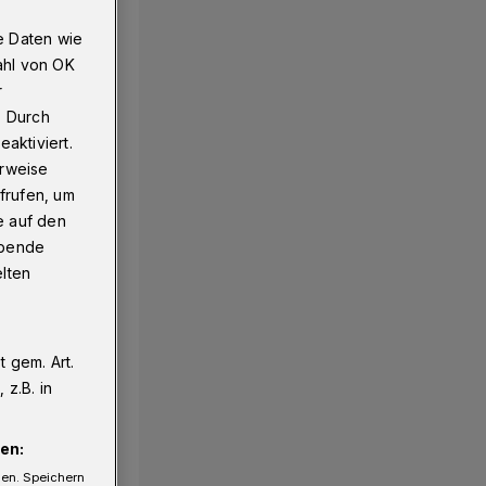
e Daten wie
ahl von OK
r
. Durch
aktiviert.
erweise
frufen, um
e auf den
ebende
elten
 gem. Art.
z.B. in
en:
gen. Speichern