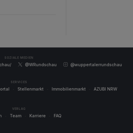
SOZIALE MEDIEN
chau/
@WRundschau
@wuppertalerrundschau
SERVICES
ortal
Stellenmarkt
Immobilienmarkt
AZUBI NRW
VERLAG
n
Team
Karriere
FAQ