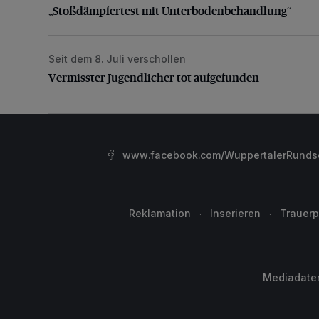
„Stoßdämpfertest mit Unterbodenbehandlung“
Seit dem 8. Juli verschollen
Vermisster Jugendlicher tot aufgefunden
Vermisster Jugendlicher tot aufgefunden
www.facebook.com/WuppertalerRunds
Reklamation
Inserieren
Trauerp
Mediadate